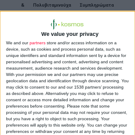
& Πολυβιταμινούχα Συμπληρώματα
Διατροφής: Πολύτιμοι σύμμαχοι»
, τη
Δευτέρα 12 Οκτωβρίου 2009
(19:00-22:30),
στην
Αίγλη Ζαππείου
.
We value your privacy
We and our
partners
store and/or access information on a
Η εκδήλωση θα πραγματοποιηθεί υπό την
device, such as cookies and process personal data, such as
αιγίδα του
Φαρμακευτικού Συλλόγου
unique identifiers and standard information sent by a device for
Αττικής (Φ.Σ.Α.)
και με την ευγενική
personalised advertising and content, advertising and content
χορηγία της
Boehringer Ingelheim
.
measurement, audience research and services development.
With your permission we and our partners may use precise
geolocation data and identification through device scanning. You
Το πρόγραμμα της εκδήλωσης θα είναι το
may click to consent to our and our 1538 partners’ processing
εξής:
as described above. Alternatively you may click to refuse to
consent or access more detailed information and change your
preferences before consenting.
Please note that some
19.00 - 19.30
Προσέλευση welcome drink
processing of your personal data may not require your consent,
but you have a right to object to such processing. Your
19.30 - 19.55
Χαιρετισμοί
preferences will apply to this website only. You can change your
Ανδρέας Γαλανόπουλος
, Πρόεδρος
preferences or withdraw your consent at any time by returning