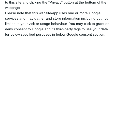
to this site and clicking the "Privacy" button at the bottom of the
ΠΡΟ.ΣΥ.Φ.Α.Π.Ε.
webpage.
Παναγιώτης Καρατζάς
, Πρόεδρος
Please note that this website/app uses one or more Google
ΠΕΙ.ΦΑ.ΣΥΝ.
services and may gather and store information including but not
Κων/νος Λουράντος
, Πρόεδρος Φ.Σ.Α.
limited to your visit or usage behaviour. You may click to grant or
deny consent to Google and its third-party tags to use your data
Κώστας Παπαθανασόπουλος
, Δ/ντής
for below specified purposes in below Google consent section.
Τμήματος Μ.Υ.ΣΥ.ΦΑ. της Boehringer
Ingelheim
19.55 - 20.15
«
Διαλυτές Φυτικές Ίνες και
ρύθμιση της ομαλής λειτουργίας του
Εντέρου
»
Εμμανουήλ Συμβουλάκης
,
Γαστρεντερολόγος-Ηπατολόγος,
Επιστημονικός Συνεργάτης Νοσ.
«Ευαγγελισμός»
20.15 - 20.35
«
Γλυκομαννάνη (Dulcofibre):