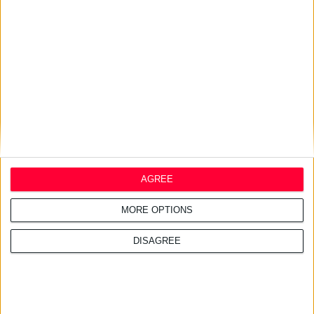
29/7/2026 4:18:55 μμ
Απειλές για μηνύσεις
«στέλνει» ο ΠΦΣ στη Merck
29/7/2026 4:13:55 μμ
Φ.Σ. Ηρακλείου & Ρεθύμνου:
Σχεδιάζουν κοινές δράσεις με
συλλόγους ασθενών
AGREE
MORE OPTIONS
DISAGREE
28/7/2026 4:21:24 μμ
Ντροπή για τη χώρα οι
ελλείψεις φαρμάκων στις
τουριστικές περιοχές