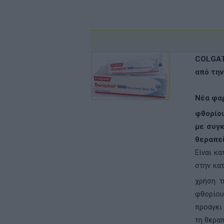
COLGAT
από την
Νέα φα
φθορίου
µε συγ
θεραπεί
Είναι κ
στην κα
χρήση τ
φθορίου
προάγει
τη θερα