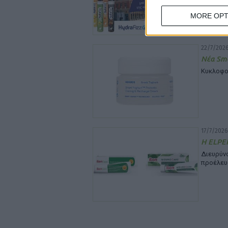
MORE OPT
22/7/2026
Νέα Sma
Κυκλοφο
17/7/2026
Η ELPEN
Διευρύ
προέλευ