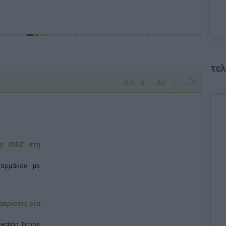
τελ
 ο ΠΦΣ στη
αρμάκου με
ακρίσεις για
ection Drops