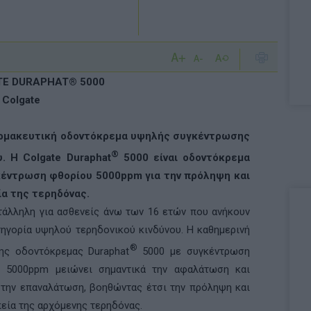
E DURAPHAT® 5000
 Colgate
ρµακευτική οδοντόκρεµα υψηλής συγκέντρωσης
®
. Η Colgate Duraphat
5000 είναι οδοντόκρεµα
κέντρωση φθορίου 5000ppm για την πρόληψη και
α της τερηδόνας.
ατάλληλη για ασθενείς άνω των 16 ετών που ανήκουν
τηγορία υψηλού τερηδονικού κινδύνου. Η καθηµερινή
®
ης οδοντόκρεµας Duraphat
5000 µε συγκέντρωση
 5000ppm µειώνει σηµαντικά την αφαλάτωση και
 την επαναλάτωση, βοηθώντας έτσι την πρόληψη και
πεία της αρχόµενης τερηδόνας.