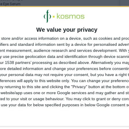
ne Eye Serum
We value your privacy
store and/or access information on a device, such as cookies and pro
ifiers and standard information sent by a device for personalised adver
tent measurement, audience research and services development.
With 
 use precise geolocation data and identification through device scanni
 4:12:14 μμ
ur 1538 partners’ processing as described above. Alternatively you may 
e Posay: Νέα προϊόντα Effaclar Supramolecular
ore detailed information and change your preferences before consenti
our personal data may not require your consent, but you have a right t
ωμένη ρουτίνα για το λιπαρό δέρμα: καθαρισμός & έλεγχος
ητας
ferences will apply to this website only. You can change your preferen
y returning to this site and clicking the "Privacy" button at the bottom
s website/app uses one or more Google services and may gather and st
ited to your visit or usage behaviour. You may click to grant or deny c
 to use your data for below specified purposes in below Google consent s
 10:23:43 πμ
FIZZ: Μέγιστη ενυδάτωση για τους αθλητές της
ρινότητας
ά από τις εταιρείες ΒΙΑΝΕΞ & ΒΙΑΝ