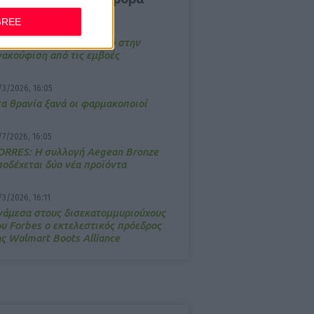
GREE
4/2026, 17:25
emotin: Αποτελεσματικό στην
νακούφιση από τις εμβοές
/3/2026, 16:05
τα θρανία ξανά οι φαρμακοποιοί
/7/2026, 16:05
ΟRRES: Η συλλογή Aegean Bronze
ποδέχεται δύο νέα προϊόντα
/3/2026, 16:11
νάμεσα στους δισεκατομμυριούχους
ου Forbes o εκτελεστικός πρόεδρος
ης Walmart Boots Alliance