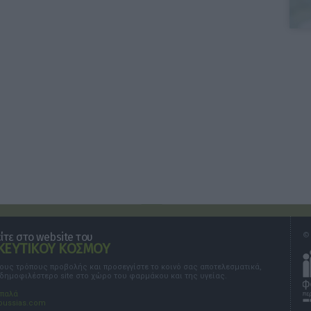
τε στο website του
© 
ΕΥΤΙΚΟΥ ΚΟΣΜΟΥ
τους τρόπους προβολής και προσεγγίστε το κοινό σας αποτελεσματικά,
 δημοφιλέστερο site στο χώρο του φαρμάκου και της υγείας.
σπαλά
oussias.com