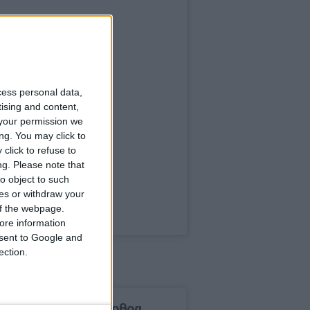
cess personal data,
tising and content,
your permission we
ng. You may click to
click to refuse to
ng.
Please note that
o object to such
ces or withdraw your
 of the webpage.
ore information
onsent to Google and
ection.
δημοφιλέστερα άρθρα