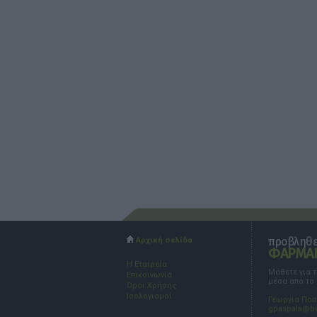
προβληθεί
Αρχική σελίδα
ΦΑΡΜΑΚ
Η Εταιρεία
Μάθετε για 
Επικοινωνία
μέσα από το
Όροι Χρήσης
Ισολογισμοί
Γεωργία Πα
gpaspala@b