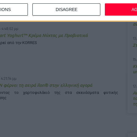
IONS
DISAGREE
A
7/
M
α
 4:48:02 μμ
rt Yoghurt™ Κρέμα Νύχτας με Προβιοτικά
13
ρεί από την KORRES
Σ
15
Κ
υ
 4:21:14 μμ
 φέρνει τη σειρά ilon® στην ελληνική αγορά
12
Α
νοντας το χαρτοφυλάκιό της στα σκευάσματα φυτικής
σης
τ
τ