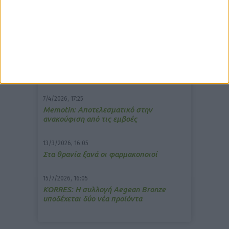
δημοφιλέστερα άρθρα
10/3/2026, 16:44
Πρόστιμο σε φαρμακείο για τη
μετάδοση μουσικής;
7/4/2026, 17:25
Memotin: Αποτελεσματικό στην
ανακούφιση από τις εμβοές
13/3/2026, 16:05
Στα θρανία ξανά οι φαρμακοποιοί
15/7/2026, 16:05
ΚΟRRES: Η συλλογή Aegean Bronze
υποδέχεται δύο νέα προϊόντα