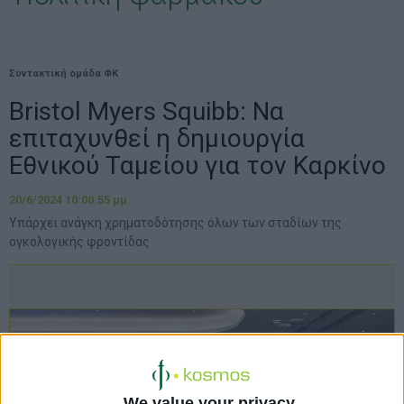
Συντακτική ομάδα ΦΚ
Bristol Myers Squibb: Να
επιταχυνθεί η δημιουργία
Εθνικού Ταμείου για τον Καρκίνο
20/6/2024 10:00:55 μμ
Υπάρχει ανάγκη χρηματοδότησης όλων των σταδίων της
ογκολογικής φροντίδας
We value your privacy