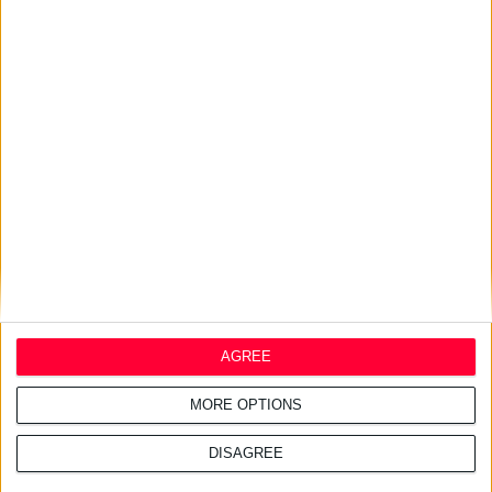
22/7/2026 4:51:38 μμ
Ενισχύεται η συνεργασία
Ελλάδας & Κύπρου στον τομέα
του φαρμάκου
16/7/2026 4:11:23 μμ
ΑΑΔΕ: Κατασχέθηκαν χιλιάδες
παράνομα συμπληρώματα
διατροφής
AGREE
MORE OPTIONS
DISAGREE