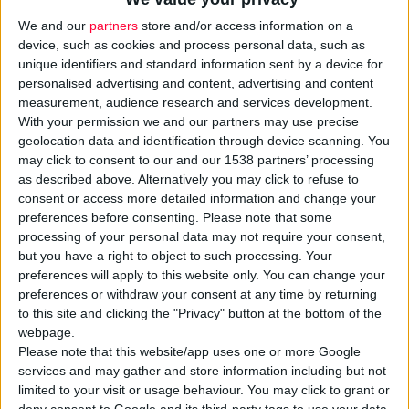
We and our
partners
store and/or access information on a
device, such as cookies and process personal data, such as
unique identifiers and standard information sent by a device for
personalised advertising and content, advertising and content
measurement, audience research and services development.
With your permission we and our partners may use precise
geolocation data and identification through device scanning. You
may click to consent to our and our 1538 partners’ processing
Στην ανάγκη επίσπευσης της ανάπτυξης και εφαρμογής ενός
as described above. Alternatively you may click to refuse to
Εθνικού Στρατηγικού Σχεδίου για τον Καρκίνο, καθώς και της
consent or access more detailed information and change your
preferences before consenting.
Please note that some
διασφάλισης επαρκούς χρηματοδότησης όλων των σταδίων
processing of your personal data may not require your consent,
της ογκολογικής φροντίδας επικεντρώθηκε η συνέντευξη
but you have a right to object to such processing. Your
Τύπου που διοργανώθηκε στις 19 Ιουνίου, με πρωτοβουλία της
preferences will apply to this website only. You can change your
Bristol Myers Squibb
, σε συνεργασία με το Ινστιτούτο
preferences or withdraw your consent at any time by returning
to this site and clicking the "Privacy" button at the bottom of the
Οικονομικών της Υγείας και με τη συμμετοχή της Εταιρείας
webpage.
Ογκολόγων-Παθολόγων Ελλάδας (ΕΟΠΕ), της ΕΛΛΟΚ και του
Please note that this website/app uses one or more Google
ΣΦΕΕ.
services and may gather and store information including but not
limited to your visit or usage behaviour. You may click to grant or