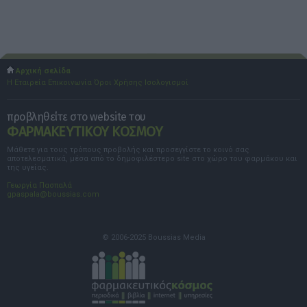
Αρχική σελίδα
Η Εταιρεία
Επικοινωνία
Όροι Χρήσης
Ισολογισμοί
προβληθείτε στο website του
ΦΑΡΜΑΚΕΥΤΙΚΟΥ ΚΟΣΜΟΥ
Μάθετε για τους τρόπους προβολής και προσεγγίστε το κοινό σας
αποτελεσματικά, μέσα από το δημοφιλέστερο site στο χώρο του φαρμάκου και
της υγείας.
Γεωργία Πασπαλά
gpaspala@boussias.com
© 2006-2025 Boussias Media