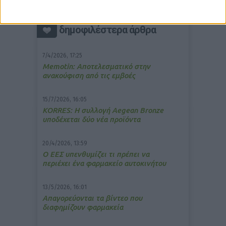
δημοφιλέστερα άρθρα
7/4/2026, 17:25
Memotin: Αποτελεσματικό στην
ανακούφιση από τις εμβοές
15/7/2026, 16:05
ΚΟRRES: Η συλλογή Aegean Bronze
υποδέχεται δύο νέα προϊόντα
20/4/2026, 13:59
Ο ΕΕΣ υπενθυμίζει τι πρέπει να
περιέχει ένα φαρμακείο αυτοκινήτου
13/5/2026, 16:01
Απαγορεύονται τα βίντεο που
διαφημίζουν φαρμακεία