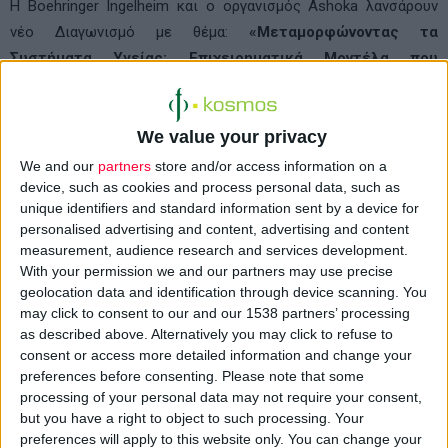
Η
Boehringer
Ingelheim
και ο οργανισμός
Ashoka
λανσάρουν
νέο Διαγωνισμό με θέμα:
«Μεταμορφώνοντας τα
Συστήματα Υγείας: Επιχειρηματικά Μοντέλα που
αλλάζουν τους κανόνες του παιχνιδιού».
Πρόκειται για ένα
διαδικτυακό διαγωνισμό που θα ανακαλύψει και θα προωθήσει
We value your privacy
καινοτόμα επιχειρηματικά μοντέλα, με σκοπό να λυθούν μεγάλα
προβλήματα στα συστήματα υγείας σε όλο τον κόσμο.
We and our
partners
store and/or access information on a
device, such as cookies and process personal data, such as
unique identifiers and standard information sent by a device for
«Τα παραδοσιακά συστήματα ιατρικής περίθαλψης στις
personalised advertising and content, advertising and content
αναπτυγμένες αγορές δεν είναι σχεδιασμένα να προωθούν τη
measurement, audience research and services development.
συνεργασία μεταξύ βασικών συντελεστών, όπως μεταξύ
With your permission we and our partners may use precise
φορέων ιατρικής περίθαλψης, ασφαλιστικών εταιρειών και
geolocation data and identification through device scanning. You
may click to consent to our and our 1538 partners’ processing
κυβερνητικών οργανισμών», δήλωσε ο κ.
Jean
Scheftsik
de
as described above. Alternatively you may click to refuse to
Szolnok
,
Vice
President
Southern
Europe
της
Boehringer
consent or access more detailed information and change your
Ingelheim
και Πρόεδρος της Επιτροπής για το
Making
More
preferences before consenting.
Please note that some
Health
. «Συχνά, τα συστήματα κινούνται από παραμέτρους που
processing of your personal data may not require your consent,
but you have a right to object to such processing. Your
τελούν σε ασυμφωνία και έτσι αποτυγχάνουν να προσφέρουν
preferences will apply to this website only. You can change your