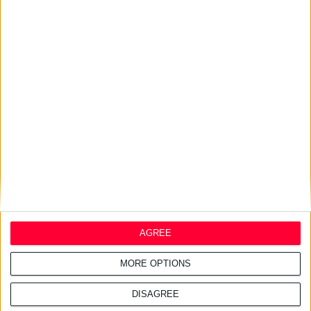
Σύμφωνα με την έρευνα Randstad Employer Brand 2026
Σχετικά άρθρα
29/7/2026 4:17:34 μμ
InterMed: Απέσπασε δύο
διεθνείς διακρίσεις για τις
καμπανιές της
27/7/2026 3:48:25 μμ
AGREE
Haleon: Νέα καμπάνια για το
Panadol προωθεί την
MORE OPTIONS
επιστημονική καθοδήγηση
DISAGREE