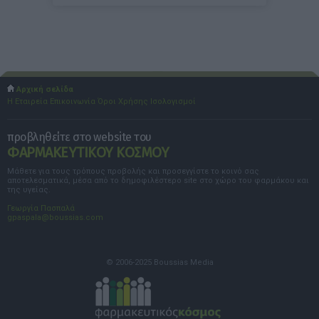
Αρχική σελίδα
Η Εταιρεία
Επικοινωνία
Όροι Χρήσης
Ισολογισμοί
προβληθείτε στο website του
ΦΑΡΜΑΚΕΥΤΙΚΟΥ ΚΟΣΜΟΥ
Μάθετε για τους τρόπους προβολής και προσεγγίστε το κοινό σας
αποτελεσματικά, μέσα από το δημοφιλέστερο site στο χώρο του φαρμάκου και
της υγείας.
Γεωργία Πασπαλά
gpaspala@boussias.com
© 2006-2025 Boussias Media