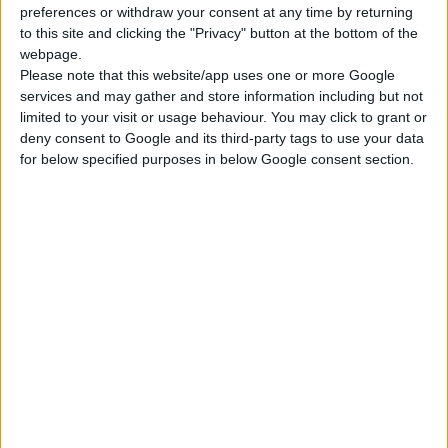
πραγματική αξία στους ασθενείς και στην κοινωνία. Συνεπώς,
preferences or withdraw your consent at any time by returning
τα καινοτόμα επιχειρηματικά μοντέλα είναι απαραίτητα
to this site and clicking the "Privacy" button at the bottom of the
προκειμένου να λυθούν αυτά τα ζητήματα».
webpage.
Please note that this website/app uses one or more Google
services and may gather and store information including but not
Ο νέος αυτός διαγωνισμός
«Μεταμορφώνοντας τα Συστήματα
limited to your visit or usage behaviour. You may click to grant or
Υγείας» αναζητά επιχειρηματικά μοντέλα που να είναι
deny consent to Google and its third-party tags to use your data
σχεδιασμένα με τέτοιο τρόπο ώστε να αντιμετωπίσουν
for below specified purposes in below Google consent section.
προβλήματα στις αναπτυσσόμενες αγορές. Κάτι τέτοιο
κρίνεται αναγκαίο όταν οι κυβερνήσεις αυτών των αγορών, οι
επιχειρήσεις και οι μη κερδοσκοπικοί οργανισμοί δεν
διαθέτουν επαρκείς πόρους ή τη δέσμευση να βοηθήσουν τις
κοινότητες που έχουν ανάγκη.
Οι νικητές θα λάβουν χρηματικά έπαθλα συνολικού ύψους
85,000$ καθώς και την υποστήριξη της
Boehringer
Ingelheim
για
να προωθήσουν τα επιχειρηματικά τους μοντέλα. Οι νικητές θα
επισκεφτούν τα τοπικά γραφεία της Β
oehringer
Ingelheim
στη
χώρα τους και θα διερευνήσουν δυνατότητες για συνεργασίες