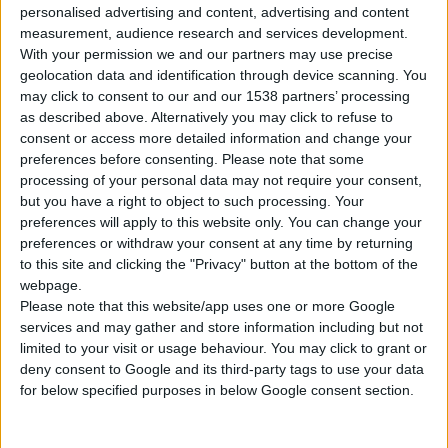
personalised advertising and content, advertising and content
measurement, audience research and services development.
With your permission we and our partners may use precise
geolocation data and identification through device scanning. You
may click to consent to our and our 1538 partners’ processing
as described above. Alternatively you may click to refuse to
Η BioIn παρουσιάζει τις φέτες κρυογέλης Biotanix της
consent or access more detailed information and change your
eyeSlices® με σύμπλεγμα βιταμινών και φυσικά
preferences before consenting.
Please note that some
εκχυλίσματα βοτάνων για κουρασμένα και κόκκινα μάτια
processing of your personal data may not require your consent,
από τη χρήση γυαλιών οράσεως, φακών επαφής, χρήση
but you have a right to object to such processing. Your
preferences will apply to this website only. You can change your
υπολογιστή και μακρινά ταξίδια.
preferences or withdraw your consent at any time by returning
Προσφέρουν μια γρήγορη και ανανεωτική λύση για τα
to this site and clicking the "Privacy" button at the bottom of the
ευαίσθητα μάτια και άμεση αίσθηση δροσιάς, καθώς
webpage.
καταπραΰνουν τους ερεθισμούς και τις κοκκινίλες, και
Please note that this website/app uses one or more Google
services and may gather and store information including but not
ξεκουράζουν και χαλαρώνουν τα μάτια. Οι πολυσακχαρίτες και
limited to your visit or usage behaviour. You may click to grant or
η δραστική ουσία CellActive R-Hydro από τη φλούδα του μήλου
deny consent to Google and its third-party tags to use your data
λειτουργούν απορροφητικά και ενυδατώνουν τα σημάδια
for below specified purposes in below Google consent section.
κερατίνης, ενώ οι φυσικοί δισακχαρίτες, τα οξέα φρούτων και
οι ταννίνες αυξάνουν τη φρεσκάδα και τη λάμψη του δέρματος.