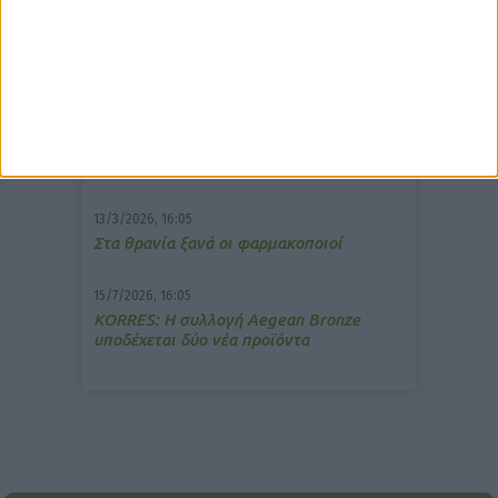
10/3/2026, 16:44
Πρόστιμο σε φαρμακείο για τη
μετάδοση μουσικής;
7/4/2026, 17:25
Memotin: Αποτελεσματικό στην
ανακούφιση από τις εμβοές
13/3/2026, 16:05
Στα θρανία ξανά οι φαρμακοποιοί
15/7/2026, 16:05
ΚΟRRES: Η συλλογή Aegean Bronze
υποδέχεται δύο νέα προϊόντα