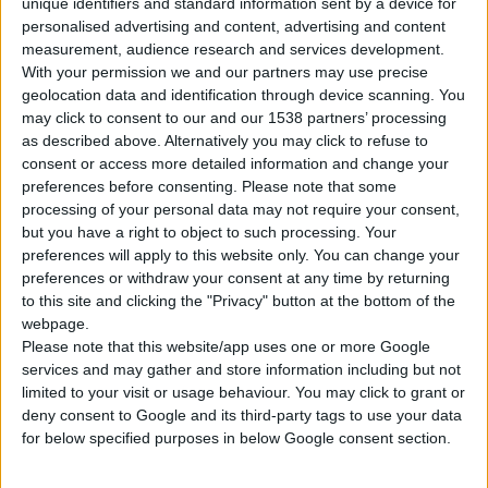
unique identifiers and standard information sent by a device for
personalised advertising and content, advertising and content
measurement, audience research and services development.
With your permission we and our partners may use precise
geolocation data and identification through device scanning. You
may click to consent to our and our 1538 partners’ processing
as described above. Alternatively you may click to refuse to
consent or access more detailed information and change your
preferences before consenting.
Please note that some
processing of your personal data may not require your consent,
but you have a right to object to such processing. Your
Το νέο Biogreen Oto spray της εταιρείας Bionat είναι ένα
preferences will apply to this website only. You can change your
100% φυτικό προϊόν που απαλλάσσει από την κυψελίδα
preferences or withdraw your consent at any time by returning
του αυτιού σε σύντομο χρονικό διάστημα (από 15 λεπτά
to this site and clicking the "Privacy" button at the bottom of the
ελάχιστο έως 60 λεπτά μέγιστο) και αντιμετωπίζει τον
webpage.
Please note that this website/app uses one or more Google
κνησμό λόγω ξηρότητας του εξωακουστικού πόρου.
services and may gather and store information including but not
Το Biogreen Oto spray, χάρη στην αντιφλεγμονώδη,
limited to your visit or usage behaviour. You may click to grant or
αντιμυκητιασική και αντιβακτηριακή δράση του κύριου
deny consent to Google and its third-party tags to use your data
συστατικού Lapacho, είναι κατάλληλο και για προληπτική
for below specified purposes in below Google consent section.
χρήση. Είναι ένα ασφαλές, μοναδικό σκεύασμα, κλινικά