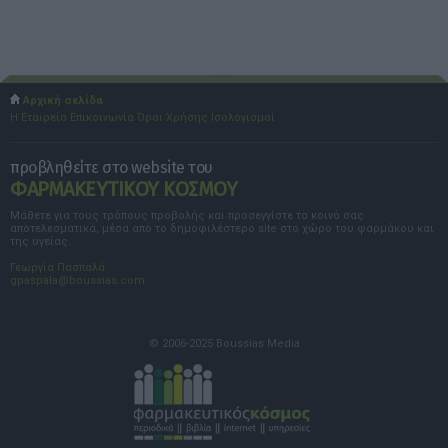
Αρχική σελίδα
Η Εταιρεία
Επικοινωνία
Όροι Χρήσης
Ισολογισμοί
προβληθείτε στο website του
ΦΑΡΜΑΚΕΥΤΙΚΟΥ ΚΟΣΜΟΥ
Μάθετε για τους τρόπους προβολής και προσεγγίστε το κοινό σας
αποτελεσματικά, μέσα από το δημοφιλέστερο site στο χώρο του φαρμάκου και
της υγείας.
Γεωργία Πασπαλά
gpaspala@boussias.com
© 2006-2025 Boussias Media