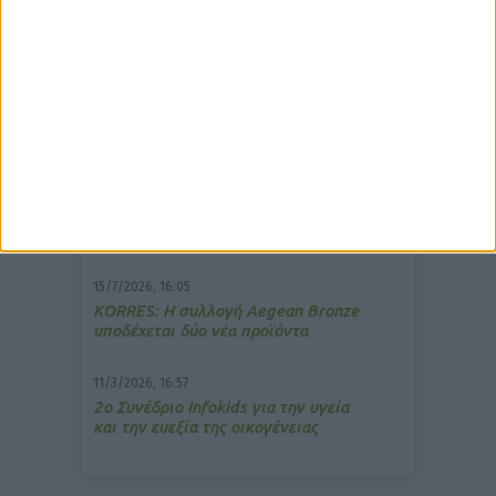
δημοφιλέστερα άρθρα
7/4/2026, 17:25
Memotin: Αποτελεσματικό στην
ανακούφιση από τις εμβοές
13/3/2026, 16:05
Στα θρανία ξανά οι φαρμακοποιοί
15/7/2026, 16:05
ΚΟRRES: Η συλλογή Aegean Bronze
υποδέχεται δύο νέα προϊόντα
11/3/2026, 16:57
2ο Συνέδριο Infokids για την υγεία
και την ευεξία της οικογένειας