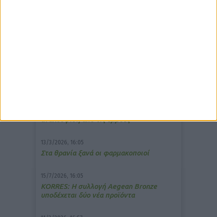
δημοφιλέστερα άρθρα
7/4/2026, 17:25
Memotin: Αποτελεσματικό στην
ανακούφιση από τις εμβοές
13/3/2026, 16:05
Στα θρανία ξανά οι φαρμακοποιοί
15/7/2026, 16:05
ΚΟRRES: Η συλλογή Aegean Bronze
υποδέχεται δύο νέα προϊόντα