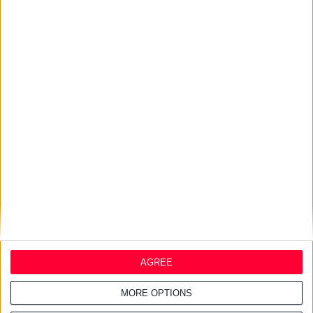
Haleon: Νέα καμπάνια για το
Panadol προωθεί την
επιστημονική καθοδήγηση
24/7/2026 1:44:19 μμ
AstraZeneca Ελλάδας &
Κύπρου: Ο Σταύρος Ντογιάκος
αναλαμβάνει πρόεδρος και
CEO
24/7/2026 1:41:29 μμ
Opella: Μεγάλη επένδυση $70
εκατ. στα προβιοτικά
AGREE
MORE OPTIONS