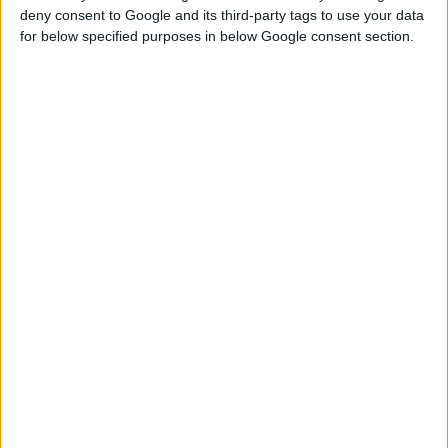
deny consent to Google and its third-party tags to use your data
κατά 1,9%.
for below specified purposes in below Google consent section.
Οι επόμενοι στόχοι της εταιρείας
Στις προτεραιότητες της Sanofi περιλαμβάνονται:
Η ολοκλήρωση της
ανταλλαγής δραστηριοτήτων με την
Boehringer Ingelheim
(BI) για την ενίσχυση του τομέα των
Καταναλωτικών Προϊόντων Υγείας.
Η λύση της κοινοπραξίας εμβολίων της Sanofi Pasteur και
της MSD που έχει ως αποτέλεσμα την ξεχωριστή
στρατηγική των δύο εταιρειών στο πεδίο των εμβολίων
στην Ευρώπη.
Η κυκλοφορία στις ΗΠΑ και η έγκριση στην Ε.Ε. του
σταθερού συνδυασμού
ινσουλίνης glargine 100 U/ml με
λιξισενατίδη
για τη θεραπεία ασθενών με διαβήτη τύπου 2.
Η έγκριση του
sarilumab
για τη θεραπεία