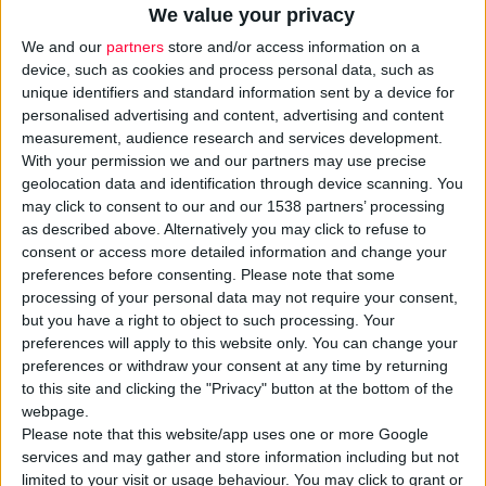
We value your privacy
We and our
partners
store and/or access information on a
device, such as cookies and process personal data, such as
unique identifiers and standard information sent by a device for
personalised advertising and content, advertising and content
Η μεγάλη φαρμακευτική εταιρεία
Sanofi
κατάφερε να
αυξήσει
measurement, audience research and services development.
τις πωλήσεις της
το τελευταίο τρίμηνο του 2016, με τις
With your permission we and our partners may use precise
καθαρές πωλήσεις να σημειώνουν αύξηση
κατά 3,3%
σύμφωνα
geolocation data and identification through device scanning. You
με τα δημοσιευμένα στοιχεία ή κατά 3,4% σε σταθερές τιμές
may click to consent to our and our 1538 partners’ processing
συναλλάγματος.
as described above. Alternatively you may click to refuse to
consent or access more detailed information and change your
preferences before consenting.
Please note that some
Η μεγάλη δύναμη για τη
Sanofi
αναδεικνύεται η
Sanofi
processing of your personal data may not require your consent,
Genzyme
που κατέγραψε
αύξηση 12,6%
χάρη στα προϊόντα
but you have a right to object to such processing. Your
της πολλαπλής σκλήρυνσης.
preferences will apply to this website only. You can change your
preferences or withdraw your consent at any time by returning
Ωστόσο αύξηση σημείωσε και η
Sanofi Pasteur
κατά 3,7%
to this site and clicking the "Privacy" button at the bottom of the
λόγω των παιδιατρικών εμβολίων αλλά και η
Παγκόσμια
webpage.
Επιχειρησιακή Μονάδα Διαβήτη και Καρδιαγγειακών
Please note that this website/app uses one or more Google
Νοσημάτων
, της οποίας οι πωλήσεις αυξήθηκαν κατά 3,8%. Οι
services and may gather and store information including but not
limited to your visit or usage behaviour. You may click to grant or
παγκόσμιες πωλήσεις μόνο του τομέα διαβήτη, αυξήθηκαν