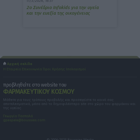
11/3/2026, 16:57
2ο Συνέδριο Infokids για την υγεία
και την ευεξία της οικογένειας
Αρχική σελίδα
Η Εταιρεία
Επικοινωνία
Όροι Χρήσης
Ισολογισμοί
προβληθείτε στο website του
ΦΑΡΜΑΚΕΥΤΙΚΟΥ ΚΟΣΜΟΥ
Μάθετε για τους τρόπους προβολής και προσεγγίστε το κοινό σας
αποτελεσματικά, μέσα από το δημοφιλέστερο site στο χώρο του φαρμάκου και
της υγείας.
Γεωργία Πασπαλά
gpaspala@boussias.com
© 2006-2025 Boussias Media