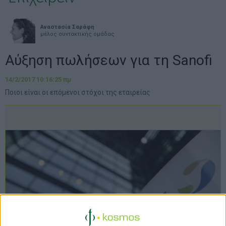
Αναστασία Σαράφη
μέλος συντακτικής ομάδας
Αύξηση πωλήσεων για τη Sanofi
14/2/2017 10:16:25 πμ
Ποιοι είναι οι επόμενοι στόχοι της εταιρείας