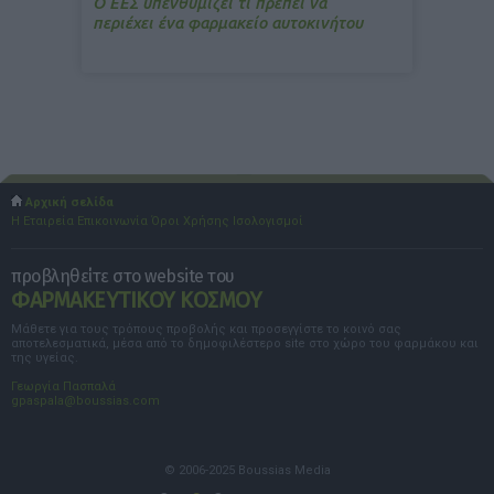
Ο ΕΕΣ υπενθυμίζει τι πρέπει να
περιέχει ένα φαρμακείο αυτοκινήτου
Αρχική σελίδα
Η Εταιρεία
Επικοινωνία
Όροι Χρήσης
Ισολογισμοί
προβληθείτε στο website του
ΦΑΡΜΑΚΕΥΤΙΚΟΥ ΚΟΣΜΟΥ
Μάθετε για τους τρόπους προβολής και προσεγγίστε το κοινό σας
αποτελεσματικά, μέσα από το δημοφιλέστερο site στο χώρο του φαρμάκου και
της υγείας.
Γεωργία Πασπαλά
gpaspala@boussias.com
© 2006-2025 Boussias Media