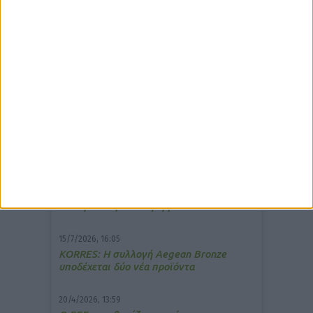
δημοφιλέστερα άρθρα
7/4/2026, 17:25
Memotin: Αποτελεσματικό στην
ανακούφιση από τις εμβοές
13/3/2026, 16:05
Στα θρανία ξανά οι φαρμακοποιοί
15/7/2026, 16:05
ΚΟRRES: Η συλλογή Aegean Bronze
υποδέχεται δύο νέα προϊόντα
20/4/2026, 13:59