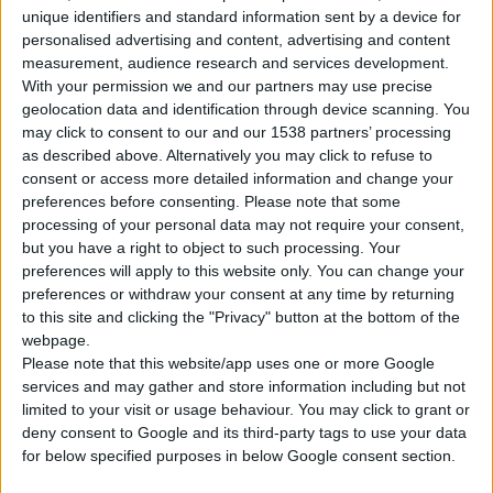
unique identifiers and standard information sent by a device for
personalised advertising and content, advertising and content
measurement, audience research and services development.
With your permission we and our partners may use precise
geolocation data and identification through device scanning. You
may click to consent to our and our 1538 partners’ processing
as described above. Alternatively you may click to refuse to
consent or access more detailed information and change your
Η
Atrapos
Media
,
υποστηρίζοντας ότι το
Digital
Out
of
Home
preferences before consenting.
Please note that some
(
DOOH
) αποτελεί ένα από τα πιο δυναμικά και επιδραστικά
processing of your personal data may not require your consent,
διαφημιστικά μέσα, αναπτύσσει το
DSN
Project
στην Αθήνα
but you have a right to object to such processing. Your
preferences will apply to this website only. You can change your
και στις υπόλοιπες πόλεις της Ελλάδος.
preferences or withdraw your consent at any time by returning
to this site and clicking the "Privacy" button at the bottom of the
Πρόκειται για ένα
δίκτυο ψηφιακών οθονών
που αποτελεί
webpage.
σημαντικό παράγοντα επικοινωνίας και πληροφόρησης για
Please note that this website/app uses one or more Google
προϊόντα και υπηρεσίες του φαρμακείου και αποσκοπεί στην
services and may gather and store information including but not
limited to your visit or usage behaviour. You may click to grant or
ανάπτυξη των πωλήσεων. Μετατρέπει τις
βιτρίνες
αλλά και το
deny consent to Google and its third-party tags to use your data
εσωτερικό
του φαρμακείου σε δυναμικά και αναβαθμισμένα
for below specified purposes in below Google consent section.
σημεία πώλησης, προσφέροντας καινοτόμες λύσεις ψηφιακής