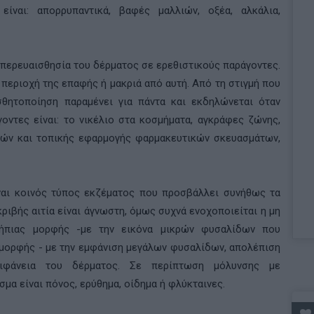
ίναι: απορρυπαντικά, βαφές μαλλιών, οξέα, αλκάλια,
περευαισθησία του δέρματος σε ερεθιστικούς παράγοντες.
 περιοχή της επαφής ή μακριά από αυτή. Από τη στιγμή που
σθητοποίηση παραμένει για πάντα και εκδηλώνεται όταν
γοντες είναι: το νικέλιο στα κοσμήματα, αγκράφες ζώνης,
ικών και τοπικής εφαρμογής φαρμακευτικών σκευασμάτων,
αι κοινός τύπος εκζέματος που προσβάλλει συνήθως τα
κριβής αιτία είναι άγνωστη, όμως συχνά ενοχοποιείται η μη
 ήπιας μορφής -με την εικόνα μικρών φυσαλίδων που
μορφής - με την εμφάνιση μεγάλων φυσαλίδων, απολέπιση
πιφάνεια του δέρματος. Σε περίπτωση μόλυνσης με
μα είναι πόνος, ερύθημα, οίδημα ή φλύκταινες.