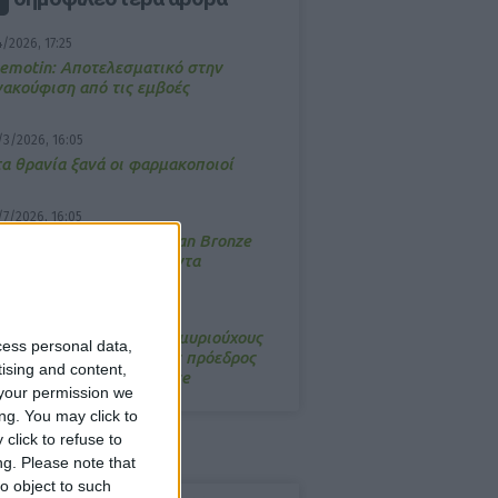
4/2026, 17:25
emotin: Αποτελεσματικό στην
νακούφιση από τις εμβοές
/3/2026, 16:05
τα θρανία ξανά οι φαρμακοποιοί
/7/2026, 16:05
ΟRRES: Η συλλογή Aegean Bronze
ποδέχεται δύο νέα προϊόντα
/3/2026, 16:11
νάμεσα στους δισεκατομμυριούχους
cess personal data,
ου Forbes o εκτελεστικός πρόεδρος
tising and content,
ης Walmart Boots Alliance
your permission we
ng. You may click to
click to refuse to
ng.
Please note that
o object to such