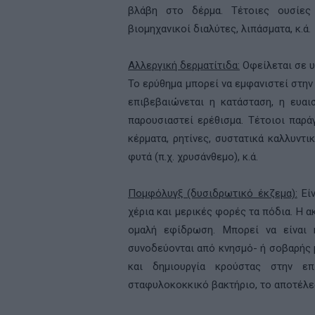
βλάβη στο δέρμα. Τέτοιες ουσίες ε
βιομηχανικοί διαλύτες, λιπάσματα, κ.ά.
Αλλεργική δερματίτιδα:
Οφείλεται σε υ
Το ερύθημα μπορεί να εμφανιστεί στην
επιβεβαιώνεται η κατάσταση, η ευαι
παρουσιαστεί ερέθισμα. Τέτοιοι παρά
κέρματα, ρητίνες, συστατικά καλλυντ
φυτά (π.χ. χρυσάνθεμο), κ.ά.
Πομφόλυγξ (δυσιδρωτικό έκζεμα):
Είν
χέρια και μερικές φορές τα πόδια. Η α
ομαλή εφίδρωση. Μπορεί να είναι
συνοδεύονται από κνησμό- ή σοβαρής 
και δημιουργία κρούστας στην ε
σταφυλοκοκκικό βακτήριο, το αποτέλεσ