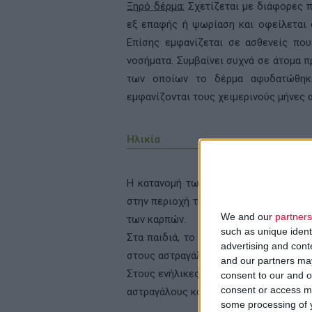
Ξηρό δέρμα:
Σχετίζεται με διάφορες π
εξ επαφής ή ψωρίαση και οφείλεται 
Επίσης εμφανίζεται σε ασθενείς πο
νοσήματα. Συμβαίνει συχνά σε άτομα 
των οποίων το δέρμα αφυδατώθηκε
εμφανίζονται τους χειμερινούς μήνες 
Hλικία
Η κατανομή των εξανθημάτων ποικίλλε
στην περιοχή της πάνας, στο πρόσωπο,
We and our
partners
των καρπών.
such as unique ident
Στα παιδιά, το εξάνθημα βρίσκεται πί
advertising and con
στους αστραγάλους, στο λαιμό και στη
and our partners may
Στους ενήλικες, εντοπίζεται στο λαιμ
consent to our and o
consent or access m
αστραγάλους και στα πόδια.
some processing of y