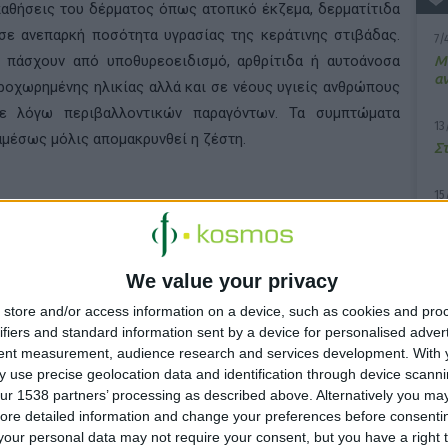
αθήσεις του δέρματος όπως ατοπικό έκζεμα, δερματίτιδα
σε ανεπαρκή ποσότητα υγρασίας της κεράτινης στιβάδας.
7/
υ πάσχουν από υποθυρεοειδισμό, αρθρίτιδα ή αυτοάνοσα
M
α
προχωρημένης ηλικίας αλλά και σε νέους υγιείς ανθρώπους
 λόγω περιβαλλοντικών παραγόντων. Τα συμπτώματα
13
αμέσως μόλις απομακρυνθεί η ζέστη.
Σ
15
Κ
υ
ι ανάλογα με την ηλικία. Στα μωρά, συνήθως εμφανίζεται
We value your privacy
12
 το λαιμό, το πίσω μέρος του κεφαλιού και το κάτω μέρος
Α
store and/or access information on a device, such as cookies and pro
τ
ifiers and standard information sent by a device for personalised adver
τ
σω από τα γόνατα, στα χέρια, στον αγκώνα, στους καρπούς,
tent measurement, audience research and services development.
With 
ν περιοχή των ματιών.
 use precise geolocation data and identification through device scanni
ό, στο πίσω μέρος των χεριών, στη βουβωνική χώρα, στους
ur 1538 partners’ processing as described above. Alternatively you may 
ore detailed information and change your preferences before consenti
our personal data may not require your consent, but you have a right t