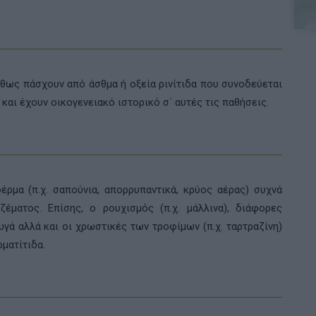
θως πάσχουν από άσθμα ή οξεία ρινίτιδα που συνοδεύεται
 και έχουν οικογενειακό ιστορικό σ΄ αυτές τις παθήσεις.
έρμα (π.χ. σαπούνια, απορρυπαντικά, κρύος αέρας) συχνά
έματος. Επίσης, ο ρουχισμός (π.χ. μάλλινα), διάφορες
υγά αλλά και οι χρωστικές των τροφίμων (π.χ. ταρτραζίνη)
ματίτιδα.