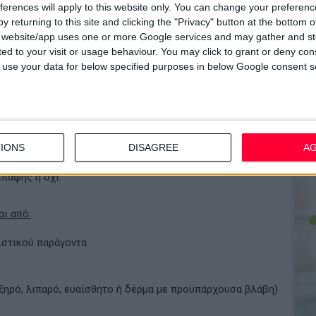
ferences will apply to this website only. You can change your preferen
y returning to this site and clicking the "Privacy" button at the bottom
s website/app uses one or more Google services and may gather and st
ited to your visit or usage behaviour. You may click to grant or deny c
 συνήθως από ουσίες που ερεθίζουν το δέρμα (ερεθιστική
 to use your data for below specified purposes in below Google consent s
ργική αντίδραση (αλλεργική δερματίτιδα).
 ιδιαίτερα τα άτομα που είναι ήδη ευαισθητοποιημένα στην
ίζεται το εξάνθημα αλλά και ο χρόνος εμφάνισης του,
α χόμπι του πάσχοντα, αλλά και τυχόν βελτίωση της
IONS
DISAGREE
A
από συγκεκριμένο χώρο, είναι στοιχεία που μπορούν να
επαφής ή όχι.
ι από:
θιστικού παράγοντα
 ξηρό, λιπαρό, ευαίσθητο ή δέρμα με προϋπάρχουσα βλάβη)