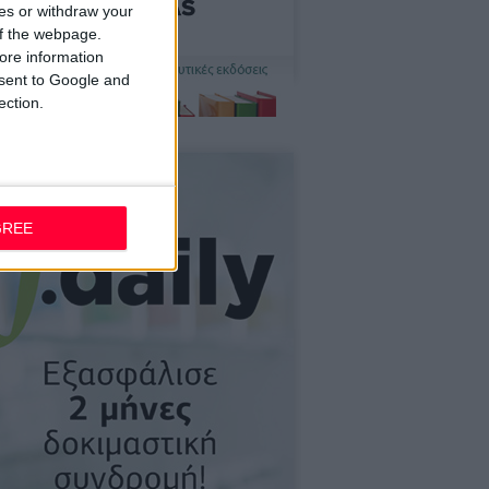
ces or withdraw your
 of the webpage.
ore information
onsent to Google and
ection.
GREE