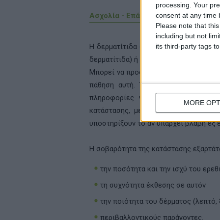
processing. Your pre
Aσχολία - Eπάγγελμα
consent at any time b
Please note that thi
including but not lim
Η δερματίτιδα εξ επαφής προκαλείται
its third-party tags
δερματίτιδα) ή προκαλούν σ’ αυτό αλλε
Μπορεί να προσβάλλει τον καθένα, και
πάθηση αυτή. Το σημείο όπου εμφαν
πληροφορίες για το επάγγελμα ή τ
MORE OPT
κατάστασης, μετά από απομάκρυνση 
υποστηρίξουν το αν υπάρχει βλάβη εξ 
Η σοβαρότητα της κατάστασης εξαρτάτα
την ποσότητα και την ισχύ του ερε
τη συχνότητα έκθεσης σε αυτόν
την ποιότητα του δέρματος (λεπτό,
περιβαλλοντικούς παράγοντες.