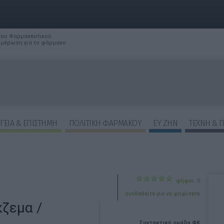
 του Φαρμακευτικού
νημέρωση για το φάρμακο
ΓΕΙΑ & ΕΠΙΣΤΗΜΗ
ΠΟΛΙΤΙΚΗ ΦΑΡΜΑΚΟΥ
ΕΥ ΖΗΝ
ΤΕΧΝΗ & 
ψήφοι: 0
συνδεθείτε για να ψηφίσετε
κζεμα /
Συντακτική ομάδα ΦΚ