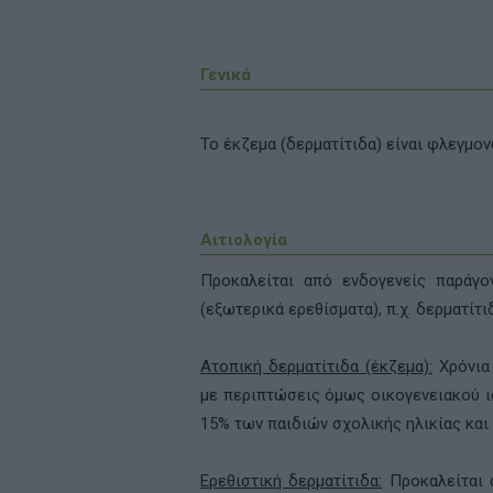
Γενικά
Το έκζεμα (δερματίτιδα) είναι φλεγμο
Aιτιολογία
Προκαλείται από ενδογενείς παράγον
(εξωτερικά ερεθίσματα), π.χ. δερματίτι
Ατοπική δερματίτιδα (έκζεμα):
Xρόνια 
με περιπτώσεις όμως οικογενειακού ι
15% των παιδιών σχολικής ηλικίας και
Ερεθιστική δερματίτιδα:
Προκαλείται 