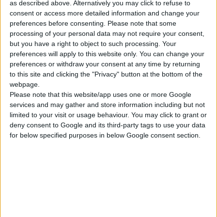
είτε ταξιδεύετε.
as described above. Alternatively you may click to refuse to
consent or access more detailed information and change your
Μπορείτε επιπλέον να
preferences before consenting.
Please note that some
πάρετε και μια σειρά από
processing of your personal data may not require your consent,
απλά μέτρα, ώστε να
but you have a right to object to such processing. Your
μειώσετε στο ελάχιστο
preferences will apply to this website only. You can change your
preferences or withdraw your consent at any time by returning
την πιθανότητα
to this site and clicking the "Privacy" button at the bottom of the
εκδήλωσης κάποιας
webpage.
εποχικής αλλεργίας:
Please note that this website/app uses one or more Google
• Αποφύγετε
services and may gather and store information including but not
limited to your visit or usage behaviour. You may click to grant or
διακοσμητικά στολίδια,
deny consent to Google and its third-party tags to use your data
των οποίων η σύσταση, η
for below specified purposes in below Google consent section.
υφή, το άρωμα ή η βαφή
θα μπορούσε
ενδεχομένως να σας
προκαλέσει αλλεργικές
αντιδράσεις.
• Αν γνωρίζετε ότι είστε