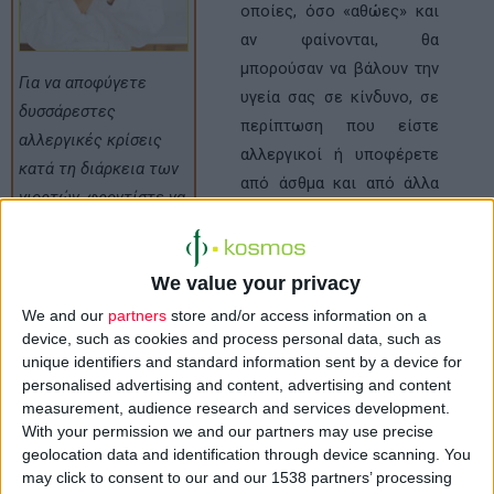
οποίες, όσο «αθώες» και
αν φαίνονται, θα
μπορούσαν να βάλουν την
Για να αποφύγετε
υγεία σας σε κίνδυνο, σε
δυσσάρεστες
περίπτωση που είστε
αλλεργικές κρίσεις
αλλεργικοί ή υποφέρετε
κατά τη διάρκεια των
από άσθμα και από άλλα
γιορτών, φροντίστε να
αναπνευστικά
έχετε πάντα μαζί σας
προβλήματα.
τα φάρμακα σας (αν
Για να αποφύγετε τις
We value your privacy
πάσχετε από
δυσάρεστες αυτές
αλλεργίες ή άσθμα) και
We and our
partners
store and/or access information on a
καταστάσεις φροντίστε να
device, such as cookies and process personal data, such as
ακολουθήστε
έχετε πάντα μαζί σας τα
unique identifiers and standard information sent by a device for
προληπτικά μερικές
φάρμακα σας (εφόσον
personalised advertising and content, advertising and content
απλές συμβουλές
measurement, audience research and services development.
ακολουθείτε κάποια
ώστε τίποτα να μην
With your permission we and our partners may use precise
φαρμακευτική αγωγή),
geolocation data and identification through device scanning. You
διαταράξει τις
είτε βρίσκεστε στο σπίτι
may click to consent to our and our 1538 partners’ processing
διακοπές σας.