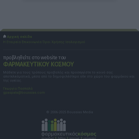
Αρχική σελίδα
Η Εταιρεία
Επικοινωνία
Όροι Χρήσης
Ισολογισμοί
προβληθείτε στο website του
ΦΑΡΜΑΚΕΥΤΙΚΟΥ ΚΟΣΜΟΥ
Μάθετε για τους τρόπους προβολής και προσεγγίστε το κοινό σας
αποτελεσματικά, μέσα από το δημοφιλέστερο site στο χώρο του φαρμάκου και
της υγείας.
Γεωργία Πασπαλά
gpaspala@boussias.com
© 2006-2025 Boussias Media