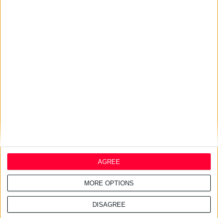
24/7/2026 1:44:19 μμ
AstraZeneca Ελλάδας &
Κύπρου: Ο Σταύρος Ντογιάκος
αναλαμβάνει πρόεδρος και
CEO
24/7/2026 1:41:29 μμ
Opella: Μεγάλη επένδυση $70
εκατ. στα προβιοτικά
AGREE
MORE OPTIONS
DISAGREE