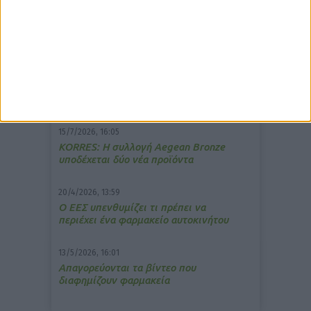
δημοφιλέστερα άρθρα
7/4/2026, 17:25
Memotin: Αποτελεσματικό στην
ανακούφιση από τις εμβοές
15/7/2026, 16:05
ΚΟRRES: Η συλλογή Aegean Bronze
υποδέχεται δύο νέα προϊόντα
20/4/2026, 13:59
Ο ΕΕΣ υπενθυμίζει τι πρέπει να
περιέχει ένα φαρμακείο αυτοκινήτου
13/5/2026, 16:01
Απαγορεύονται τα βίντεο που
διαφημίζουν φαρμακεία