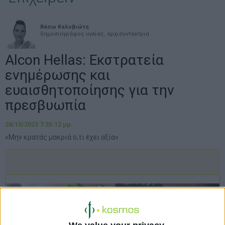
Βάσω Καλυβιώτη
δημοσιογράφος υγείας, αρχισυντάκτρια
Alcon Hellas: Εκστρατεία
ενημέρωσης και
ευαισθητοποίησης για την
πρεσβυωπία
24/10/2023 7:35:12 μμ
«Μην κρατάς μακριά ό,τι έχει αξία»