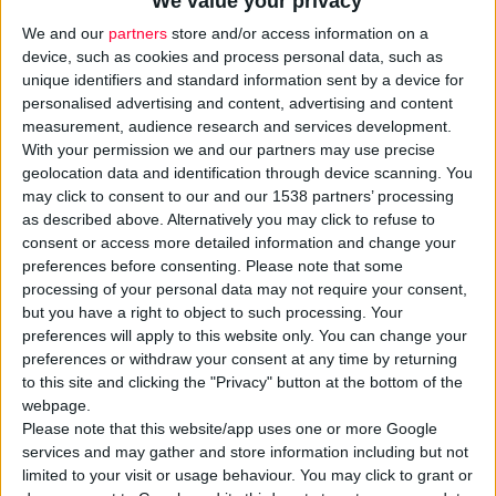
We value your privacy
We and our
partners
store and/or access information on a
device, such as cookies and process personal data, such as
unique identifiers and standard information sent by a device for
personalised advertising and content, advertising and content
measurement, audience research and services development.
With your permission we and our partners may use precise
geolocation data and identification through device scanning. You
may click to consent to our and our 1538 partners’ processing
H
Alcon Hellas
ξεκινά την εκστρατεία
«μην κρατάς μακριά
as described above. Alternatively you may click to refuse to
consent or access more detailed information and change your
ό,τι έχει αξία»
και στόχος της είναι η ενημέρωση και
preferences before consenting.
Please note that some
ευαισθητοποίηση για την
πρεσβυωπία
, φέρνοντας το κοινό
processing of your personal data may not require your consent,
πιο κοντά στους τρόπους αντιμετώπισής της.
but you have a right to object to such processing. Your
preferences will apply to this website only. You can change your
preferences or withdraw your consent at any time by returning
Μέσω της καμπάνιας επισημαίνεται η αναγκαιότητα επίσκεψης
to this site and clicking the "Privacy" button at the bottom of the
στον οφθαλμίατρο, ο οποίος θα διαγνώσει και θα καθοδηγήσει
webpage.
τους ασθενείς με πρεσβυωπία, προσφέροντας αναλυτικές
Please note that this website/app uses one or more Google
πληροφορίες για όλους τους ενδεδειγμένους τρόπους
services and may gather and store information including but not
αντιμετώπισης της πάθησης.
limited to your visit or usage behaviour. You may click to grant or