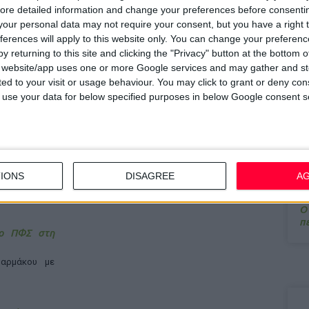
ore detailed information and change your preferences before consenti
τις συζητήσει μαζί μας
».
our personal data may not require your consent, but you have a right t
7/
ferences will apply to this website only. You can change your preferen
M
έρνηση να δει το θέμα της απελευθέρωσης του ωραρίου,
y returning to this site and clicking the "Privacy" button at the bottom
α
s website/app uses one or more Google services and may gather and st
αντλητικό για τους φαρμακοποιούς εάν εφαρμοστεί, καθώς,
ited to your visit or usage behaviour. You may click to grant or deny c
13
ι το ποσοστό έκπτωσης προς τα ταμεία.
 to use your data for below specified purposes in below Google consent s
Σ
15
Κ
υ
IONS
DISAGREE
A
20
Ο
π
 ο ΠΦΣ στη
αρμάκου με