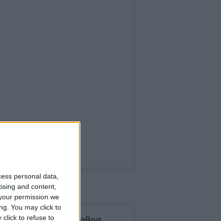
cess personal data,
tising and content,
your permission we
ng. You may click to
click to refuse to
δημοφιλέστερα άρθρα