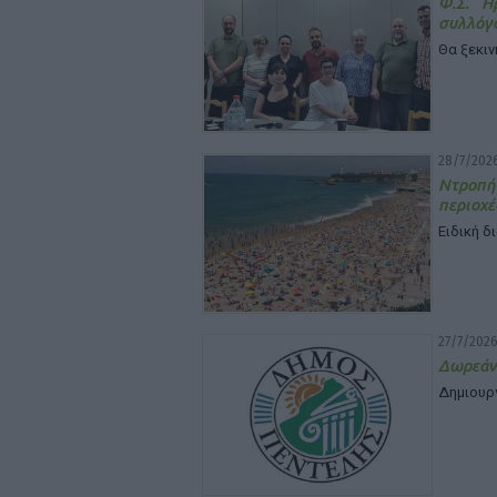
Φ.Σ. Η
συλλόγ
Θα ξεκιν
28/7/2026
Ντροπή
περιοχέ
Ειδική δ
27/7/2026
Δωρεάν
Δημιουρ