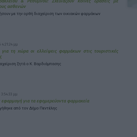
ρακλείου & Ρεθύμνου: Σχεδιάζουν κοινές δράσεις με
ους ασθενών
ήσουν με την ορθή διαχείριση των οικιακών φαρμάκων
 4:21:24 μμ
 για τη χώρα οι ελλείψεις φαρμάκων στις τουριστικές
ς
ιαχείριση ζητά ο Κ. Βαρδιάμπασης
 3:54:33 μμ
 εφαρμογή για τα εφημερεύοντα φαρμακεία
γήθηκε από τον Δήμο Πεντέλης