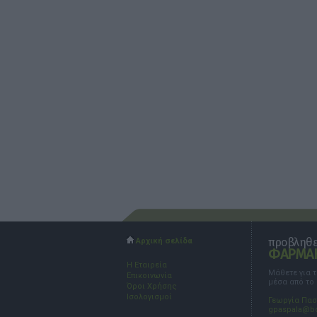
προβληθεί
Αρχική σελίδα
ΦΑΡΜΑΚ
Η Εταιρεία
Μάθετε για 
Επικοινωνία
μέσα από το
Όροι Χρήσης
Ισολογισμοί
Γεωργία Πα
gpaspala@b