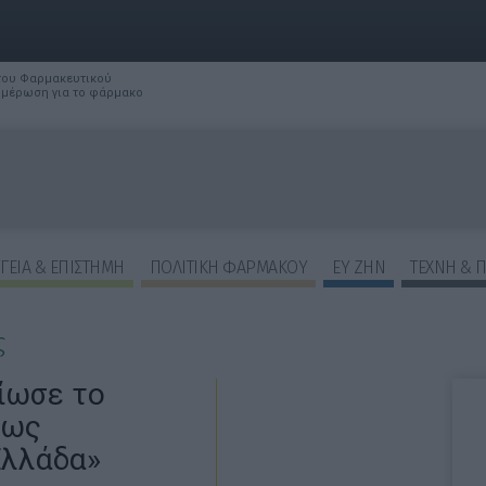
 του Φαρμακευτικού
νημέρωση για το φάρμακο
ΓΕΙΑ & ΕΠΙΣΤΗΜΗ
ΠΟΛΙΤΙΚΗ ΦΑΡΜΑΚΟΥ
ΕΥ ΖΗΝ
ΤΕΧΝΗ & 
ς
ίωσε το
πως
Ελλάδα»