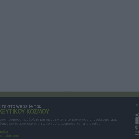
τε στο website του
© 
ΕΥΤΙΚΟΥ ΚΟΣΜΟΥ
τους τρόπους προβολής και προσεγγίστε το κοινό σας αποτελεσματικά,
 δημοφιλέστερο site στο χώρο του φαρμάκου και της υγείας.
σπαλά
oussias.com