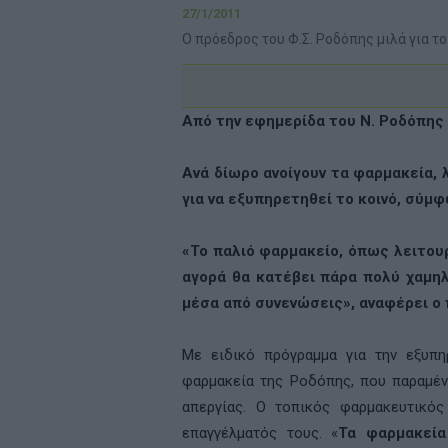
27/1/2011
Ο πρόεδρος του Φ.Σ. Ροδόπης μιλά για τ
Από την εφημερίδα του Ν. Ροδόπης 
Ανά δίωρο ανοίγουν τα φαρμακεία, 
για να εξυπηρετηθεί το κοινό, σύμ
«Το παλιό φαρμακείο, όπως λειτου
αγορά θα κατέβει πάρα πολύ χαμη
μέσα από συνενώσεις», αναφέρει ο
Με ειδικό πρόγραμμα για την εξυπη
φαρμακεία της Ροδόπης, που παραμέν
απεργίας. Ο τοπικός φαρμακευτικός
επαγγέλματός τους. «
Τα φαρμακεία