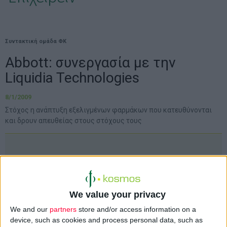
Συντακτική ομάδα ΦΚ
Abbott: συνεργασία με την
Liquidia Technologies
8/1/2009
Στόχος η ανάπτυξη εξελιγμένων φαρμάκων που κατευθύνονται
και δρουν απευθείας στους στόχους τους
Συνεργασία με στόχο την ανάπτυξη
εξελιγμένων φαρμάκων έναντι του
καρκίνου και άλλων παθήσεων
We value your privacy
πραγματοποίησε η
Abbott
με την αμερικανική
We and our
partners
store and/or access information on a
εταιρεία νανοτεχνολογίας
Liquidia
device, such as cookies and process personal data, such as