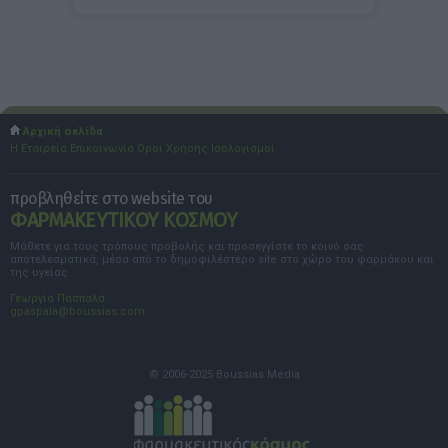
Αρχική σελίδα
Η Εταιρεία
Επικοινωνία
Όροι Χρήσης
Ισολογισμοί
προβληθείτε στο website του
ΦΑΡΜΑΚΕΥΤΙΚΟΥ ΚΟΣΜΟΥ
Μάθετε για τους τρόπους προβολής και προσεγγίστε το κοινό σας
αποτελεσματικά, μέσα από το δημοφιλέστερο site στο χώρο του φαρμάκου και
της υγείας.
Γεωργία Πασπαλά
gpaspala@boussias.com
© 2006-2025 Boussias Media