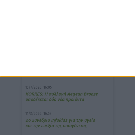
δημοφιλέστερα άρθρα
7/4/2026, 17:25
Memotin: Αποτελεσματικό στην
ανακούφιση από τις εμβοές
13/3/2026, 16:05
Στα θρανία ξανά οι φαρμακοποιοί
15/7/2026, 16:05
ΚΟRRES: Η συλλογή Aegean Bronze
υποδέχεται δύο νέα προϊόντα
11/3/2026, 16:57
2ο Συνέδριο Infokids για την υγεία
και την ευεξία της οικογένειας