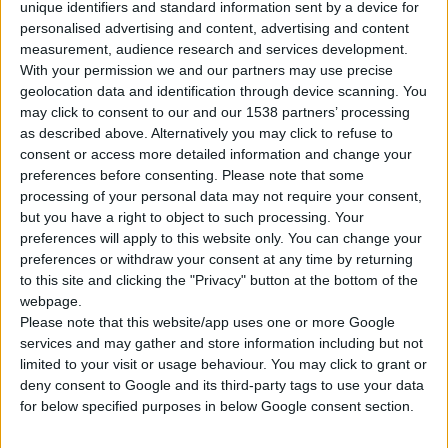
unique identifiers and standard information sent by a device for
Technologies
.
personalised advertising and content, advertising and content
Τα καινοτόμα φάρμακα θα συνίστανται από
measurement, audience research and services development.
τον συνδυασμό των νέων
siRNA
With your permission we and our partners may use precise
«γενετικών» φαρμάκων
της Abbott που
geolocation data and identification through device scanning. You
δρουν απευθείας στο DNA,
may click to consent to our and our 1538 partners’ processing
as described above. Alternatively you may click to refuse to
απενεργοποιώντας «βλαβερά» γονίδια και
consent or access more detailed information and change your
μικροσκοπικών νανοσωματιδίων
της
preferences before consenting.
Please note that some
Liquidia Technologies τα οποία παίζουν το
processing of your personal data may not require your consent,
ρόλο του φορέα των φαρμάκων, οδηγώντας
but you have a right to object to such processing. Your
preferences will apply to this website only. You can change your
τα με απόλυτη εξειδίκευση στα κύτταρα-
preferences or withdraw your consent at any time by returning
στόχους.
to this site and clicking the "Privacy" button at the bottom of the
Η τεχνολογία του siRNA αποτελεί μία από τις
webpage.
πλέον σύγχρονες μορφές θεραπείας, η οποία
Please note that this website/app uses one or more Google
services and may gather and store information including but not
επεμβαίνοντας απευθείας στο κυτταρικό
limited to your visit or usage behaviour. You may click to grant or
DNA
αντιμετωπίζει την αιτία της
deny consent to Google and its third-party tags to use your data
πάθησης («βλάβη» σε κάποιο γονίδιο) και
for below specified purposes in below Google consent section.
όχι τα συμπτώματά της
. Για το λόγο αυτό