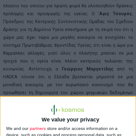
πλαίσιο του οποίου για πρώτη φορά θα υλοποιηθούν δράσεις
πρόληψης και προαγωγής της υγείας. Ο '
Aγις Τσουρός
,
Πρόεδρος της Κεντρικής Συντονιστικής Ομάδας του Σχεδίου
Δράσης για τη Δημόσια Υγεία επεσήμανε με τη σειρά του ότι η
χώρα μας έχει τώρα μια μεγάλη ευκαιρία να ενισχύσει το
σύστημα Πρωτοβάθμιας Φροντίδας Υγείας, ότι είναι η ώρα για
θαρραλέες αλλαγές, γιατί όλος ο πλανήτης μπαίνει σε μια
τροχιά που η υγεία είναι πλέον κεντρικός πυλώνας της
κοινωνίας. Αντίστοιχα, ο
Γεώργιος Μαργετίδης
από τη
HADEA
τόνισε ότι η Ελλάδα βρίσκεται μπροστά σε μια
μοναδική ευκαιρία, με τον ευρωπαϊκό κανονισμό που θα
προωθήσει τη δημιουργία του χώρου ψηφιακών δεδομένων
υγείας. Η χώρα μας θα πρέπει να τον χρησιμοποιήσει, για να
δημιουργήσει ΠΦΥ και δημόσια υγεία, εντάσσοντας την
ευρωπαϊκή νομοθεσία στο δικό της θεσμικό πλαίσιο. Όπως
We value your privacy
ανέφερε, υπάρχει ευρωπαϊκή χρηματοδότηση για να βοηθήσει
We and our
partners
store and/or access information on a
την Ελλάδα να εφαρμόσει αυτή την νομοθεσία, όμως η χώρα
device, such as cookies and process personal data, such as