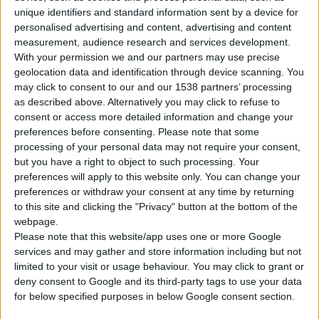
πρέπει να εφαρμόσει τον δικό της φορέα για τον ελληνικό
unique identifiers and standard information sent by a device for
χώρο δεδομένων υγείας. Για το European Health Date Space
personalised advertising and content, advertising and content
measurement, audience research and services development.
μίλησε αναλυτικότερα ο
Χαράλαμπος Βασιλείου
, Digital
With your permission we and our partners may use precise
Strategy and Innovation Manager, Συνεργάτης ΕΔΥΤΕ Α.Ε.,
geolocation data and identification through device scanning. You
Σύμβουλος Ψηφιακής Μεταρρύθμισης, Υπουργείο Ψηφιακής
may click to consent to our and our 1538 partners’ processing
Διακυβέρνησής. Τέλος, η
Ζωή Ράπτη
, Υφυπουργός Υγείας,
as described above. Alternatively you may click to refuse to
consent or access more detailed information and change your
αρμόδια για τα Θέματα Ψυχικής Υγείας στην ομιλία της
preferences before consenting.
Please note that some
αναφέρθηκε στα προβλήματα κατάθλιψης, ενδοοικογενειακής
processing of your personal data may not require your consent,
βίας, προβλημάτων σε παιδιά και εφήβους, επίταση άνοιας σε
but you have a right to object to such processing. Your
απομονωμένους ηλικιωμένους, αλλά και ανάδειξη της ανάγκης
preferences will apply to this website only. You can change your
preferences or withdraw your consent at any time by returning
για παροχή εξ αποστάσεως φροντίδας ψυχικής υγείας, ενώ
to this site and clicking the "Privacy" button at the bottom of the
κλείνοντας τόνισε ότι είναι αποτελεσματική η χρήση
webpage.
ψηφιακών εργαλείων στην ψυχοκοινωνική υποστήριξη.
Please note that this website/app uses one or more Google
services and may gather and store information including but not
limited to your visit or usage behaviour. You may click to grant or
Ο
Σπύρος Γιαμάς
, Public Segment ICT Sales Leader, OTE Group,
deny consent to Google and its third-party tags to use your data
παρουσίασε τις σημαντικές επενδύσεις που έχουν γίνει στο
for below specified purposes in below Google consent section.
χώρο της υγείας σε συνεργασία με το Υπουργείο Ψηφιακής