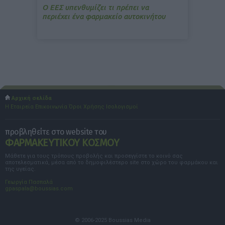
Ο ΕΕΣ υπενθυμίζει τι πρέπει να
περιέχει ένα φαρμακείο αυτοκινήτου
Αρχική σελίδα
Η Εταιρεία
Επικοινωνία
Όροι Χρήσης
Ισολογισμοί
προβληθείτε στο website του
ΦΑΡΜΑΚΕΥΤΙΚΟΥ ΚΟΣΜΟΥ
Μάθετε για τους τρόπους προβολής και προσεγγίστε το κοινό σας
αποτελεσματικά, μέσα από το δημοφιλέστερο site στο χώρο του φαρμάκου και
της υγείας.
Γεωργία Πασπαλά
gpaspala@boussias.com
© 2006-2025 Boussias Media