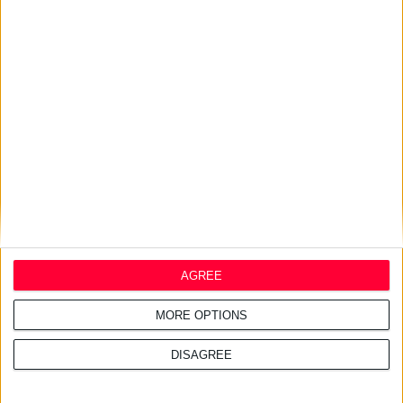
Ενισχύεται η συνεργασία
Ελλάδας & Κύπρου στον τομέα
του φαρμάκου
16/7/2026 4:11:23 μμ
ΑΑΔΕ: Κατασχέθηκαν χιλιάδες
παράνομα συμπληρώματα
διατροφής
AGREE
MORE OPTIONS
DISAGREE