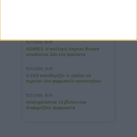
7/4/2026, 17:25
Memotin: Αποτελεσματικό στην
ανακούφιση από τις εμβοές
15/7/2026, 16:05
ΚΟRRES: Η συλλογή Aegean Bronze
υποδέχεται δύο νέα προϊόντα
20/4/2026, 13:59
Ο ΕΕΣ υπενθυμίζει τι πρέπει να
περιέχει ένα φαρμακείο αυτοκινήτου
13/5/2026, 16:01
Απαγορεύονται τα βίντεο που
διαφημίζουν φαρμακεία