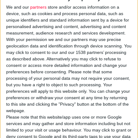
We and our
partners
store and/or access information on a
device, such as cookies and process personal data, such as
unique identifiers and standard information sent by a device for
personalised advertising and content, advertising and content
measurement, audience research and services development.
With your permission we and our partners may use precise
geolocation data and identification through device scanning. You
Η
τεχνητή νοημοσύνη
έρχεται να ενισχύσει το
Σύστημα
may click to consent to our and our 1538 partners’ processing
as described above. Alternatively you may click to refuse to
Ηλεκτρονικής Συνταγογράφησης,
σύμφωνα με απόφαση του
consent or access more detailed information and change your
υπουργείου Υγείας
(δείτε τη
εδώ
).
preferences before consenting.
Please note that some
processing of your personal data may not require your consent,
Στο πλαίσιο της σχετικής Πράξης θα αναπτυχθεί
μηχανισμός
but you have a right to object to such processing. Your
preferences will apply to this website only. You can change your
τεχνητής νοημοσύνης
, βάσει του οποίου θα υλοποιηθούν
preferences or withdraw your consent at any time by returning
εφαρμογές για τον εντοπισμό και την αποτροπή
απάτης
, τον
to this site and clicking the "Privacy" button at the bottom of the
αυτόματο
έλεγχο
της ανάγκης συνταγογράφησης, τον έλεγχο
webpage.
πολυφαρμακίας,
αυτόματες
υπενθυμίσεις
λήψης φαρμάκων
Please note that this website/app uses one or more Google
services and may gather and store information including but not
κ.ά. Δικαιούχος της Πράξης, η οποία χρηματοδοτείται από το
limited to your visit or usage behaviour. You may click to grant or
Εθνικό Πρόγραμμα Ανάπτυξης (ΕΠΑ), ορίζεται η ΗΔΙΚΑ με
deny consent to Google and its third-party tags to use your data