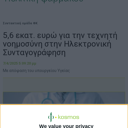
Συντακτική ομάδα ΦΚ
5,6 εκατ. ευρώ για την τεχνητή
νοημοσύνη στην Ηλεκτρονική
Συνταγογράφηση
7/4/2025 5:09:20 μμ
Με απόφαση του υπουργείου Υγείας
We value your privacy