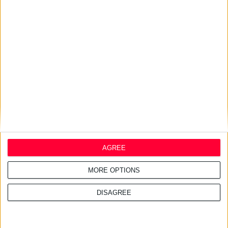
AstraZeneca Ελλάδας &
Κύπρου: Ο Σταύρος Ντογιάκος
αναλαμβάνει πρόεδρος και
CEO
24/7/2026 1:41:29 μμ
Opella: Μεγάλη επένδυση $70
εκατ. στα προβιοτικά
AGREE
MORE OPTIONS
DISAGREE