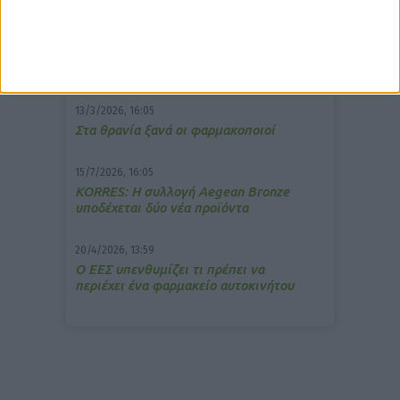
7/4/2026, 17:25
Memotin: Αποτελεσματικό στην
ανακούφιση από τις εμβοές
13/3/2026, 16:05
Στα θρανία ξανά οι φαρμακοποιοί
15/7/2026, 16:05
ΚΟRRES: Η συλλογή Aegean Bronze
υποδέχεται δύο νέα προϊόντα
20/4/2026, 13:59
Ο ΕΕΣ υπενθυμίζει τι πρέπει να
περιέχει ένα φαρμακείο αυτοκινήτου