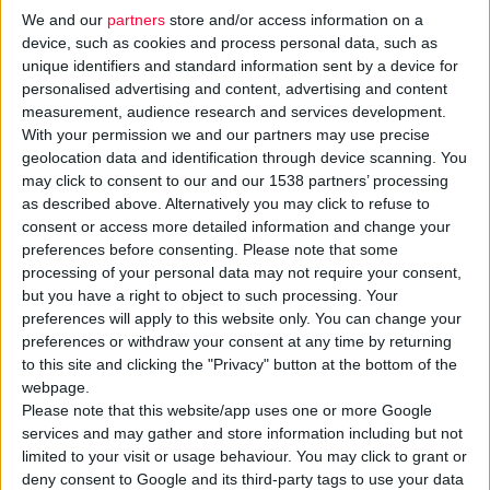
We and our
partners
store and/or access information on a
device, such as cookies and process personal data, such as
unique identifiers and standard information sent by a device for
personalised advertising and content, advertising and content
measurement, audience research and services development.
Ο ΣΥΦΑΚ διακρίθηκε στα
Αριστεία Φαρμακευτικής Αγοράς
With your permission we and our partners may use precise
2026
, αποσπώντας συνολικά
πέντε
σημαντικά
βραβεία
, τα
geolocation data and identification through device scanning. You
οποία αναδεικνύουν τη διαρκή του δέσμευση στη βιώσιμη
may click to consent to our and our 1538 partners’ processing
as described above. Alternatively you may click to refuse to
ανάπτυξη, την κοινωνική προσφορά, τον ψηφιακό
consent or access more detailed information and change your
μετασχηματισμό και την αριστεία:
preferences before consenting.
Please note that some
processing of your personal data may not require your consent,
Platinum
για τη
Sustainable
&
Environmental
Responsibility
but you have a right to object to such processing. Your
preferences will apply to this website only. You can change your
Initiative
, με τον πρόεδρο Δ.Σ. του ΣΥΦΑΚ,
Χαράλαμπο
preferences or withdraw your consent at any time by returning
Κετσιμπάση
, να επισημαίνει κατά την παραλαβή του βραβείου,
to this site and clicking the "Privacy" button at the bottom of the
ότι η βιώσιμη ανάπτυξη και η περιβαλλοντική υπευθυνότητα
webpage.
αποτελούν αναπόσπαστο μέρος της κουλτούρας και της
Please note that this website/app uses one or more Google
services and may gather and store information including but not
στρατηγικής του Συνεταιρισμού που επενδύει συστηματικά σε
limited to your visit or usage behaviour. You may click to grant or
δράσεις για τη μείωση του περιβαλλοντικού του
deny consent to Google and its third-party tags to use your data