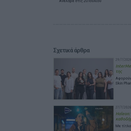
Ανέλαβε στις 20 Ιουλίου
Σχετικά άρθρα
29/7/2026
InterMe
της
Αφορούν 
Skin Pha
27/7/2026
Haleon:
καθοδή
Με τίτλο