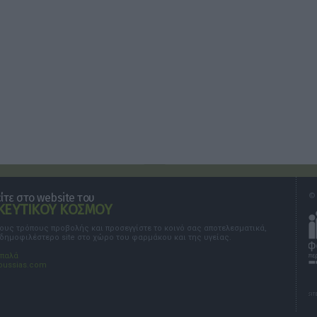
τε στο website του
© 
ΕΥΤΙΚΟΥ ΚΟΣΜΟΥ
τους τρόπους προβολής και προσεγγίστε το κοινό σας αποτελεσματικά,
 δημοφιλέστερο site στο χώρο του φαρμάκου και της υγείας.
σπαλά
oussias.com