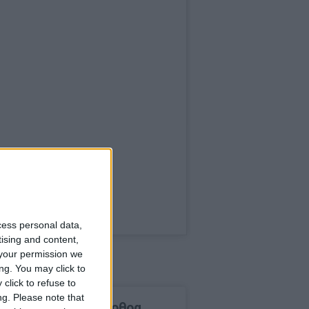
cess personal data,
tising and content,
your permission we
ng. You may click to
click to refuse to
ng.
Please note that
δημοφιλέστερα άρθρα