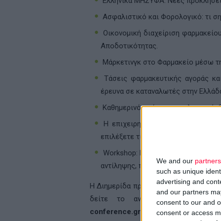
Ελληνικά ΜΗΣΥΦΑ: Νέες προκλήσεις 
Ασφαλιστικό και Φορολογικό: τι ση
Οικονομική διαχείριση φαρμακείου
Αποδοτικότητας.
Μάρκετινγκ στο Φαρμακείο μέσω τ
Τάσεις φαρμακευτικής αγοράς και
έρευνα σε καταναλωτές στην Ελλάδ
Καθημερινός πόνος και φλεγμονή. 
Η επιχειρηματική δράση που δίνει
επιλέξετε τις κατάλληλες σειρές 
Workshop: Βιτρίνες και προβολές 
We and our
partners
αντίληψης, προς τους ασθενείς - π
such as unique ident
advertising and con
Η Διημερίδα πραγματοποιείται υπό την
and our partners may
δείτε το αναλυτικό πρόγραμμα 
consent to our and o
conference.gr/2017.
consent or access m