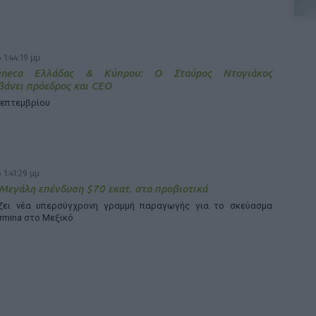
 1:44:19 μμ
Zeneca Ελλάδας & Κύπρου: Ο Σταύρος Ντογιάκος
άνει πρόεδρος και CEO
Σεπτεμβρίου
 1:41:29 μμ
 Μεγάλη επένδυση $70 εκατ. στα προβιοτικά
άζει νέα υπερσύγχρονη γραμμή παραγωγής για το σκεύασμα
rmina στο Μεξικό