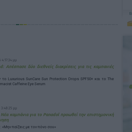
 4:17:34 μμ
d: Απέσπασε δύο διεθνείς διακρίσεις για τις καμπανιές
το Luxurious SunCare Sun Protection Drops SPF50+ και το The
rmacist Caffeine Eye Serum
 3:48:25 μμ
 Νέα καμπάνια για το Panadol προωθεί την επιστημονική
γηση
: «Μην παίζεις με τον πόνο σου»