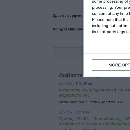
some processing of y
processing. Your pre
consent at any time b
Χρυσός χορηγός Menarini Hellas
Please note that thi
including but not lim
Χορηγοί επικοινωνίας Φαρμακευτικό Δελτί
its third-party tags
MORE OPT
Διαβάστε επίσης
24/7/2026 11:52:10 πμ
Ισχυρότερη συμπληρωματική σύντα
φαρμακοποιούς
Μέσω νέου νόμου που αφορά το ΤΕΑ
22/7/2026 4:54:11 μμ
Όμιλος ΣΥ.ΦΑ. Θεσσαλονίκης: Νέ
διευθυντής ο Παναγιώτης Παπαδημη