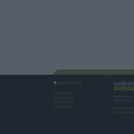
προβληθεί
Αρχική σελίδα
ΦΑΡΜΑΚ
Η Εταιρεία
Μάθετε για 
Επικοινωνία
μέσα από το
Όροι Χρήσης
Ισολογισμοί
Γεωργία Πα
gpaspala@b