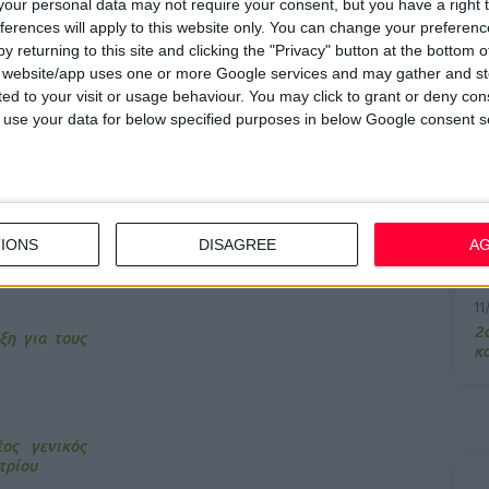
our personal data may not require your consent, but you have a right t
ferences will apply to this website only. You can change your preferen
7/
y returning to this site and clicking the "Privacy" button at the bottom
M
s website/app uses one or more Google services and may gather and st
α
ited to your visit or usage behaviour. You may click to grant or deny c
ο, Φαρμακευτικός Κόσμος, PharmaTeam, Pharmacorner .
 to use your data for below specified purposes in below Google consent s
13
Σ
15
Κ
IONS
DISAGREE
A
υ
11
2ο
ξη για τους
κα
ος γενικός
τρίου