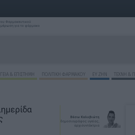
 του Φαρμακευτικού
νημέρωση για το φάρμακο
ΓΕΙΑ & ΕΠΙΣΤΗΜΗ
ΠΟΛΙΤΙΚΗ ΦΑΡΜΑΚΟΥ
ΕΥ ΖΗΝ
ΤΕΧΝΗ & 
ιημερίδα
ς
Βάσω Καλυβιώτη
δημοσιογράφος υγείας,
αρχισυντάκτρια