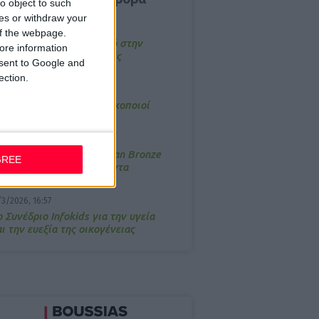
o object to such
ces or withdraw your
4/2026, 17:25
 of the webpage.
emotin: Αποτελεσματικό στην
ore information
νακούφιση από τις εμβοές
onsent to Google and
ection.
/3/2026, 16:05
τα θρανία ξανά οι φαρμακοποιοί
/7/2026, 16:05
ΟRRES: Η συλλογή Aegean Bronze
GREE
ποδέχεται δύο νέα προϊόντα
/3/2026, 16:57
 Συνέδριο Infokids για την υγεία
ι την ευεξία της οικογένειας