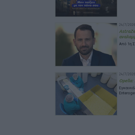
24/7/2026
Astra
αναλαμβ
Από 1η 
24/7/2026
Opella:
Εγκαινι
Enteroge