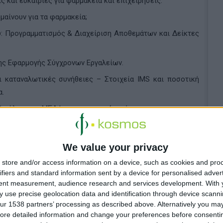
και ευκαιρίες για φαρμακεία και επιχειρήσεις.
μαίνουν για τα φαρμακεία;
: Προγραμματισμός & Διαχείριση Αποθεμάτων και Δείκτες
ης Εφαρμογής Σύγχρονων Εργαλείων.
 καταναλωτικές συνήθειες – Στοιχεία IMS και ποσοτική
α.
Ο ρόλος των ΜΣΑΦ στην αντιμετώπισή τους.
 προοπτική ανάπτυξης στο φαρμακείο. Τα μυστικά για να
συμπληρωμάτων διατροφής.
We value your privacy
στους "πάγκους" ως μέσον επικοινωνίας, και όχι ως μέσον
store and/or access information on a device, such as cookies and pro
ελάτες ενός Φαρμακείου.
ifiers and standard information sent by a device for personalised adver
tent measurement, audience research and services development.
With 
 αιγίδα του Φαρμακευτικού Συλλόγου Θεσσαλονίκης. Για να
 use precise geolocation data and identification through device scanni
της διημερίδας, επισκεφτείτε το
http://syfathess-
ur 1538 partners’ processing as described above. Alternatively you may 
ore detailed information and change your preferences before consenti