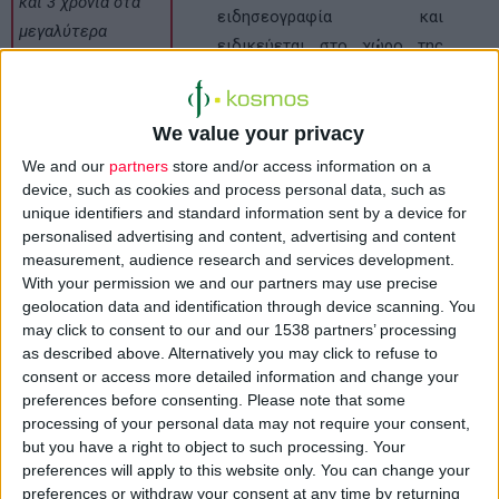
και 3 χρόνια στα
ειδησεογραφία και
μεγαλύτερα
ειδικεύεται στο χώρο της
επιστημονικά και
φαρμακευτικής και της
ερευνητικά
βιοτεχνολογίας.
επιτεύγματα στη
We value your privacy
φαρμακευτική
Τα
«Βραβεία Scrip»
We and our
partners
store and/or access information on a
βιομηχανία, ως
απονέμονται εδώ και 3
device, such as cookies and process personal data, such as
αναγνώριση
unique identifiers and standard information sent by a device for
χρόνια στα μεγαλύτερα
εταιρειών και
personalised advertising and content, advertising and content
επιστημονικά και ερευνητικά
measurement, audience research and services development.
προϊόντων που
επιτεύγματα στη
With your permission we and our partners may use precise
συμβάλλουν
φαρμακευτική βιομηχανία, ως
geolocation data and identification through device scanning. You
ουσιαστικά στην
may click to consent to our and our 1538 partners’ processing
αναγνώριση εταιρειών και
πρόοδο της
as described above. Alternatively you may click to refuse to
προϊόντων που συμβάλλουν
consent or access more detailed information and change your
επιστήμης και στη
ουσιαστικά στην πρόοδο της
preferences before consenting.
Please note that some
βελτίωση της
επιστήμης και στη βελτίωση
processing of your personal data may not require your consent,
υγείας.
but you have a right to object to such processing. Your
της υγείας.
preferences will apply to this website only. You can change your
preferences or withdraw your consent at any time by returning