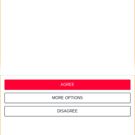
Σχετικά άρθρα
29/7/2026 4:17:34 μμ
InterMed: Απέσπασε δύο
διεθνείς διακρίσεις για τις
καμπανιές της
27/7/2026 3:48:25 μμ
Haleon: Νέα καμπάνια για το
Panadol προωθεί την
επιστημονική καθοδήγηση
AGREE
MORE OPTIONS
DISAGREE
24/7/2026 1:44:19 μμ
AstraZeneca Ελλάδας &
Κύπρου: Ο Σταύρος Ντογιάκος
αναλαμβάνει πρόεδρος και