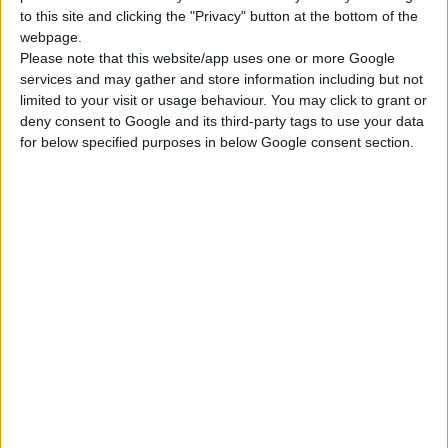
Στα φετινά βραβεία δύο ήταν
to this site and clicking the "Privacy" button at the bottom of the
οι εταιρείες που ξεχώρισαν:
webpage.
Please note that this website/app uses one or more Google
η Schering-Plough με 3
services and may gather and store information including but not
βραβεία και η Wyeth με 2.
limited to your visit or usage behaviour. You may click to grant or
Για το 2007 η
Schering-
deny consent to Google and its third-party tags to use your data
Plough
έλαβε τα βραβεία:
for below specified purposes in below Google consent section.
«
Φαρμακευτική εταιρεία
-μεγάλου μεγέθους- της
χρονιάς
», «
Ομάδα
management
της χρονιάς
»
και «
Στέλεχος της χρονιάς
»
το οποίο απονεμήθηκε στον
πρόεδρο της εταιρείας Fred
Hassan.
Η
Wyeth
έλαβε το βραβείο
του
«Καλύτερου