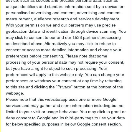
device, such as cookies and process personal data, such as
unique identifiers and standard information sent by a device for
personalised advertising and content, advertising and content
measurement, audience research and services development.
With your permission we and our partners may use precise
geolocation data and identification through device scanning. You
may click to consent to our and our 1538 partners’ processing
as described above. Alternatively you may click to refuse to
consent or access more detailed information and change your
Ένα ολοκληρωμένο
Σχέδιο Δράσης
για τη λοίμωξη από τον
ιό
preferences before consenting.
Please note that some
processing of your personal data may not require your consent,
του Δυτικού Νείλου
θεσμοθετεί το υπ. Υγείας, με σκοπό την
but you have a right to object to such processing. Your
προτυποποιημένη διαχείριση και μείωση του κινδύνου
preferences will apply to this website only. You can change your
μετάδοσης του ιού, βάσει εκτίμησης κινδύνου.
preferences or withdraw your consent at any time by returning
to this site and clicking the "Privacy" button at the bottom of the
Πρωταρχικός στόχος είναι η υποστήριξη, προετοιμασία και
webpage.
Please note that this website/app uses one or more Google
απόκριση των αρμοδίων φορέων, με τη συστηματική και
services and may gather and store information including but not
έκτακτη εφαρμογή
δράσεων πρόληψης
και
ελέγχου
των
limited to your visit or usage behaviour. You may click to grant or
εποχικών εξάρσεων του ιού στην Ελλάδα.
deny consent to Google and its third-party tags to use your data
for below specified purposes in below Google consent section.
Κρούσματα
λοίμωξης από τον ιό έχουν καταγραφεί κατά τα