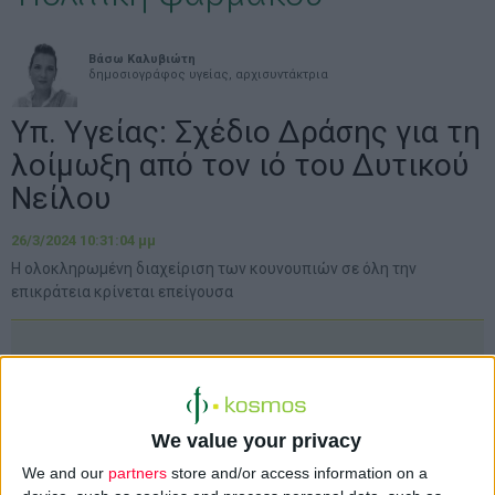
Βάσω Καλυβιώτη
δημοσιογράφος υγείας, αρχισυντάκτρια
Υπ. Υγείας: Σχέδιο Δράσης για τη
λοίμωξη από τον ιό του Δυτικού
Νείλου
26/3/2024 10:31:04 μμ
Η ολοκληρωμένη διαχείριση των κουνουπιών σε όλη την
επικράτεια κρίνεται επείγουσα
We value your privacy
We and our
partners
store and/or access information on a