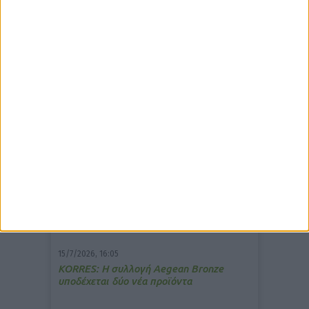
δημοφιλέστερα άρθρα
7/4/2026, 17:25
Memotin: Αποτελεσματικό στην
ανακούφιση από τις εμβοές
13/3/2026, 16:05
Στα θρανία ξανά οι φαρμακοποιοί
15/7/2026, 16:05
ΚΟRRES: Η συλλογή Aegean Bronze
υποδέχεται δύο νέα προϊόντα