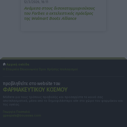
12/3/2026, 16:11
Ανάμεσα στους δισεκατομμυριούχους
του Forbes o εκτελεστικός πρόεδρος
της Walmart Boots Alliance
Αρχική σελίδα
Η Εταιρεία
Επικοινωνία
Όροι Χρήσης
Ισολογισμοί
προβληθείτε στο website του
ΦΑΡΜΑΚΕΥΤΙΚΟΥ ΚΟΣΜΟΥ
Μάθετε για τους τρόπους προβολής και προσεγγίστε το κοινό σας
αποτελεσματικά, μέσα από το δημοφιλέστερο site στο χώρο του φαρμάκου και
της υγείας.
Γεωργία Πασπαλά
gpaspala@boussias.com