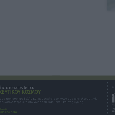
τε στο website του
© 
ΕΥΤΙΚΟΥ ΚΟΣΜΟΥ
τους τρόπους προβολής και προσεγγίστε το κοινό σας αποτελεσματικά,
 δημοφιλέστερο site στο χώρο του φαρμάκου και της υγείας.
σπαλά
oussias.com