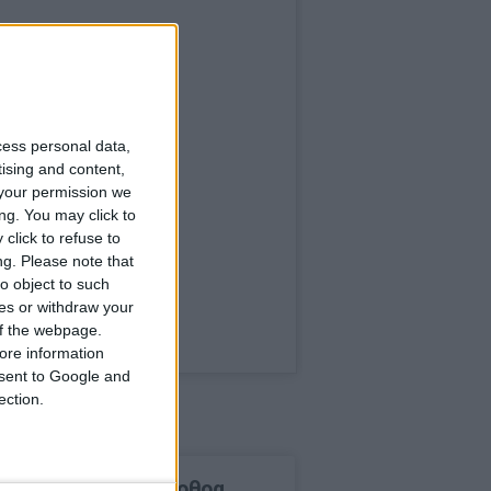
cess personal data,
tising and content,
your permission we
ng. You may click to
click to refuse to
ng.
Please note that
o object to such
ces or withdraw your
 of the webpage.
ore information
onsent to Google and
ection.
δημοφιλέστερα άρθρα