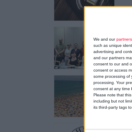
29/7/2026
Φ.Σ. Η
We and our
partners
συλλόγ
such as unique ident
Θα ξεκιν
advertising and con
and our partners may
consent to our and o
consent or access m
some processing of y
28/7/2026
processing. Your pre
Ντροπή
περιοχέ
consent at any time b
Please note that thi
Ειδική δ
including but not lim
its third-party tags
27/7/2026
Δωρεάν