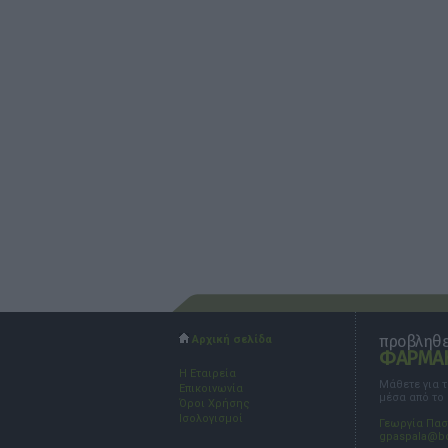
προβληθεί
Αρχική σελίδα
ΦΑΡΜΑΚ
Η Εταιρεία
Μάθετε για 
Επικοινωνία
μέσα από το
Όροι Χρήσης
Ισολογισμοί
Γεωργία Πα
gpaspala@b