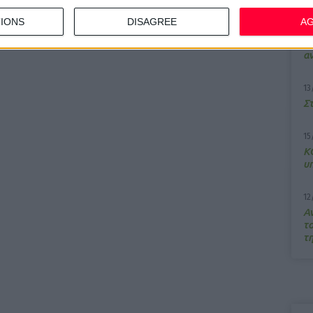
γήθηκε από τον Δήμο Πεντέλης
IONS
DISAGREE
A
7/
M
α
13
Σ
15
Κ
υ
12
Α
τ
τ