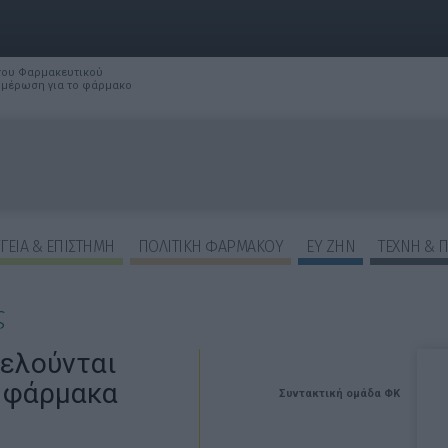
 του Φαρμακευτικού
νημέρωση για το φάρμακο
ΓΕΙΑ & ΕΠΙΣΤΗΜΗ
ΠΟΛΙΤΙΚΗ ΦΑΡΜΑΚΟΥ
ΕΥ ΖΗΝ
ΤΕΧΝΗ & 
ς
τελούνται
e φάρμακα
Συντακτική ομάδα ΦΚ