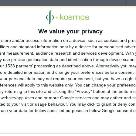
 4:13:55 μμ
We value your privacy
ρακλείου & Ρεθύμνου: Σχεδιάζουν κοινές δράσεις με
store and/or access information on a device, such as cookies and pro
ους ασθενών
ifiers and standard information sent by a device for personalised adver
ήσουν με την ορθή διαχείριση των οικιακών φαρμάκων
tent measurement, audience research and services development.
With 
 use precise geolocation data and identification through device scanni
ur 1538 partners’ processing as described above. Alternatively you may 
ore detailed information and change your preferences before consenti
our personal data may not require your consent, but you have a right t
 4:21:24 μμ
ferences will apply to this website only. You can change your preferen
 για τη χώρα οι ελλείψεις φαρμάκων στις τουριστικές
ς
y returning to this site and clicking the "Privacy" button at the bottom
s website/app uses one or more Google services and may gather and st
ιαχείριση ζητά ο Κ. Βαρδιάμπασης
ited to your visit or usage behaviour. You may click to grant or deny c
 to use your data for below specified purposes in below Google consent s
 3:54:33 μμ
 εφαρμογή για τα εφημερεύοντα φαρμακεία