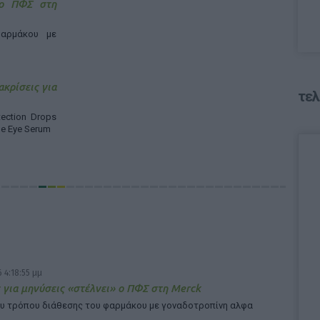
 ο ΠΦΣ στη
αρμάκου με
ακρίσεις για
τελ
ection Drops
ne Eye Serum
 4:18:55 μμ
 για μηνύσεις «στέλνει» ο ΠΦΣ στη Merck
υ τρόπου διάθεσης του φαρμάκου με γοναδοτροπίνη αλφα