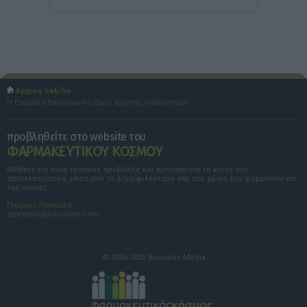
Αρχική σελίδα
Η Εταιρεία
Επικοινωνία
Όροι Χρήσης
Ισολογισμοί
προβληθείτε στο website του
ΦΑΡΜΑΚΕΥΤΙΚΟΥ ΚΟΣΜΟΥ
Μάθετε για τους τρόπους προβολής και προσεγγίστε το κοινό σας
αποτελεσματικά, μέσα από το δημοφιλέστερο site στο χώρο του φαρμάκου και
της υγείας.
Γεωργία Πασπαλά
gpaspala@boussias.com
© 2006-2025 Boussias Media