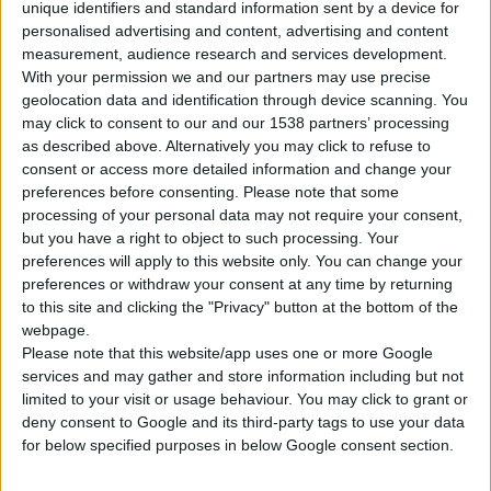
unique identifiers and standard information sent by a device for
personalised advertising and content, advertising and content
measurement, audience research and services development.
With your permission we and our partners may use precise
geolocation data and identification through device scanning. You
may click to consent to our and our 1538 partners’ processing
as described above. Alternatively you may click to refuse to
consent or access more detailed information and change your
Σε μια ζεστή ατμόσφαιρα στον urban χώρο
Solid
στο Ψυχικό, η
preferences before consenting.
Please note that some
Bepanthol
πραγματοποίησε ένα exclusive
make up event
, με
processing of your personal data may not require your consent,
but you have a right to object to such processing. Your
λαμπερούς καλεσμένους από τον χώρο του beauty & fashion.
preferences will apply to this website only. You can change your
preferences or withdraw your consent at any time by returning
Η make-up artist
Κωνσταντίνα Μιχοπάνου
αποκάλυψε τα
to this site and clicking the "Privacy" button at the bottom of the
μυστικά της για ένα τέλειο μακιγιάζ, χρησιμοποιώντας ως
webpage.
Please note that this website/app uses one or more Google
βάση την αγαπημένη όλων Bepanthol cream. Μια κρέμα με
services and may gather and store information including but not
ελαφριά υφή, που προσφέρει ενυδάτωση, απορροφάται
limited to your visit or usage behaviour. You may click to grant or
γρήγορα χωρίς να αφήνει λευκά υπολείμματα και βοηθάει να
deny consent to Google and its third-party tags to use your data
διατηρείται το μακιγιάζ φρέσκο όλη την ημέρα.
for below specified purposes in below Google consent section.