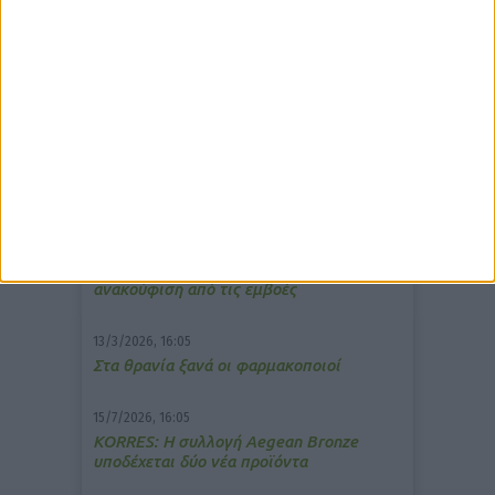
δημοφιλέστερα άρθρα
10/3/2026, 16:44
Πρόστιμο σε φαρμακείο για τη
μετάδοση μουσικής;
7/4/2026, 17:25
Memotin: Αποτελεσματικό στην
ανακούφιση από τις εμβοές
13/3/2026, 16:05
Στα θρανία ξανά οι φαρμακοποιοί
15/7/2026, 16:05
ΚΟRRES: Η συλλογή Aegean Bronze
υποδέχεται δύο νέα προϊόντα