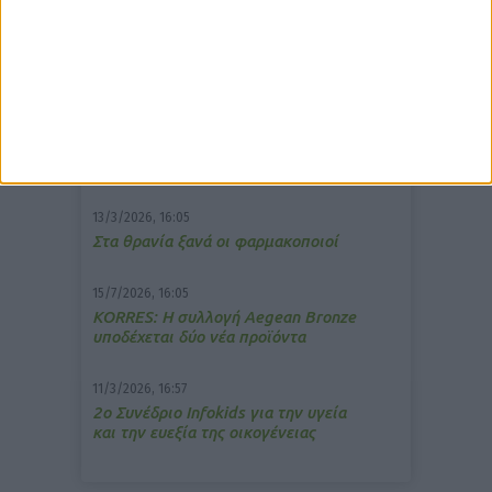
δημοφιλέστερα άρθρα
7/4/2026, 17:25
Memotin: Αποτελεσματικό στην
ανακούφιση από τις εμβοές
13/3/2026, 16:05
Στα θρανία ξανά οι φαρμακοποιοί
15/7/2026, 16:05
ΚΟRRES: Η συλλογή Aegean Bronze
υποδέχεται δύο νέα προϊόντα
11/3/2026, 16:57
2ο Συνέδριο Infokids για την υγεία
και την ευεξία της οικογένειας