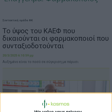
Συντακτική ομάδα ΦΚ
Το ύψος του ΚΑΕΦ που
δικαιούνται οι φαρμακοποιοί που
συνταξιοδοτούνται
20/3/2025 6:10:59 μμ
Αυξημένο είναι το ποσό σε σύγκριση με πέρυσι
We value your privacy