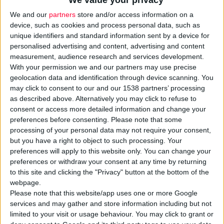
We and our
partners
store and/or access information on a
device, such as cookies and process personal data, such as
unique identifiers and standard information sent by a device for
personalised advertising and content, advertising and content
measurement, audience research and services development.
With your permission we and our partners may use precise
geolocation data and identification through device scanning. You
Στα
783,00 ευρώ
ανέρχεται φέτος το Κεφαλαίο
may click to consent to our and our 1538 partners’ processing
Αποζημιώσεως Εξόδου Φαρμακοποιών (
ΚΑΕΦ
), που είναι
as described above. Alternatively you may click to refuse to
consent or access more detailed information and change your
αυξημένο κατά 37,00 ευρώ σε σύγκριση με πέρυσι και αφορά
preferences before consenting.
Please note that some
τους 348 φαρμακοποιούς που αποχώρησαν από το επάγγελμα
processing of your personal data may not require your consent,
εντός του 2024. Επομένως, σύμφωνα με τον ΠΦΣ, αυτήν τη
but you have a right to object to such processing. Your
χρονιά, το ποσό που αντιστοιχεί σε όσους ανελλιπώς
preferences will apply to this website only. You can change your
preferences or withdraw your consent at any time by returning
διατηρούν φαρμακείο από το 1993 –ημερομηνία έναρξης
to this site and clicking the "Privacy" button at the bottom of the
λειτουργίας του ΚΑΕΦ– είναι
25.056,00€
(32 έτη λειτουργίας
webpage.
x 783€ ανά έτος).
Please note that this website/app uses one or more Google
services and may gather and store information including but not
limited to your visit or usage behaviour. You may click to grant or
Το Δ.Σ. του ΠΦΣ συνεδρίασε χθες 19/03 και αποφάσισε την