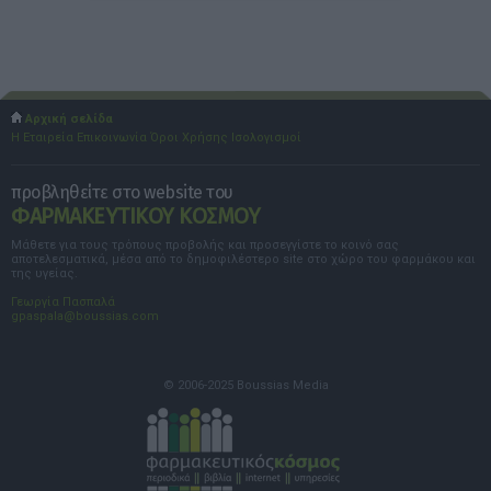
Αρχική σελίδα
Η Εταιρεία
Επικοινωνία
Όροι Χρήσης
Ισολογισμοί
προβληθείτε στο website του
ΦΑΡΜΑΚΕΥΤΙΚΟΥ ΚΟΣΜΟΥ
Μάθετε για τους τρόπους προβολής και προσεγγίστε το κοινό σας
αποτελεσματικά, μέσα από το δημοφιλέστερο site στο χώρο του φαρμάκου και
της υγείας.
Γεωργία Πασπαλά
gpaspala@boussias.com
© 2006-2025 Boussias Media