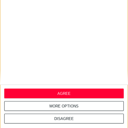
28/7/2026 4:21:24 μμ
Ντροπή για τη χώρα οι
ελλείψεις φαρμάκων στις
τουριστικές περιοχές
27/7/2026 3:54:33 μμ
Δωρεάν εφαρμογή για τα
εφημερεύοντα φαρμακεία
AGREE
MORE OPTIONS
DISAGREE