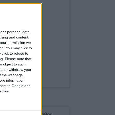
cess personal data,
tising and content,
your permission we
ng. You may click to
click to refuse to
ng.
Please note that
o object to such
ces or withdraw your
 of the webpage.
ore information
onsent to Google and
ection.
δημοφιλέστερα άρθρα