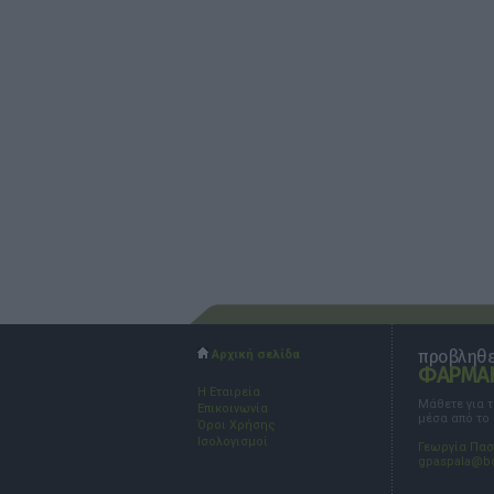
προβληθεί
Αρχική σελίδα
ΦΑΡΜΑΚ
Η Εταιρεία
Μάθετε για 
Επικοινωνία
μέσα από το
Όροι Χρήσης
Ισολογισμοί
Γεωργία Πα
gpaspala@b