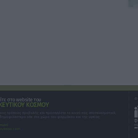
τε στο website του
© 
ΕΥΤΙΚΟΥ ΚΟΣΜΟΥ
τους τρόπους προβολής και προσεγγίστε το κοινό σας αποτελεσματικά,
 δημοφιλέστερο site στο χώρο του φαρμάκου και της υγείας.
σπαλά
oussias.com