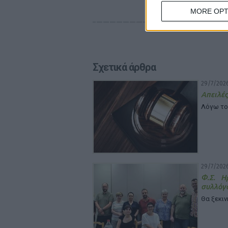
MORE OPT
Σχετικά άρθρα
29/7/2026
Απειλές
Λόγω το
29/7/2026
Φ.Σ. Η
συλλόγ
Θα ξεκιν