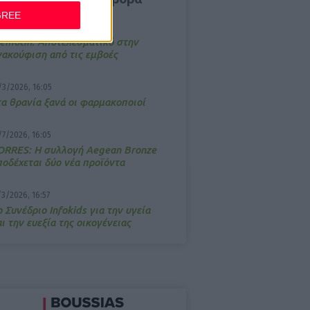
GREE
4/2026, 17:25
emotin: Αποτελεσματικό στην
νακούφιση από τις εμβοές
/3/2026, 16:05
τα θρανία ξανά οι φαρμακοποιοί
/7/2026, 16:05
ΟRRES: Η συλλογή Aegean Bronze
ποδέχεται δύο νέα προϊόντα
/3/2026, 16:57
 Συνέδριο Infokids για την υγεία
ι την ευεξία της οικογένειας