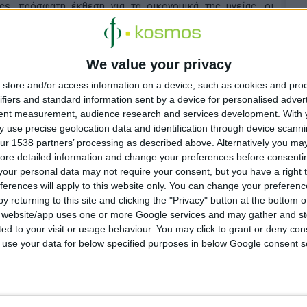
cs, πρόσφατη έκθεση για τα οικονομικά της υγείας, οι
ς, του RSV, του έρπητα ζωστήρα και του πνευμονιόκοκκου),
ως και
19 φορές
τις αρχικές επενδύσεις.
We value your privacy
store and/or access information on a device, such as cookies and pro
ifiers and standard information sent by a device for personalised adver
tent measurement, audience research and services development.
With 
 use precise geolocation data and identification through device scanni
ur 1538 partners’ processing as described above. Alternatively you may 
ore detailed information and change your preferences before consenti
our personal data may not require your consent, but you have a right t
μερεύοντα
ferences will apply to this website only. You can change your preferen
y returning to this site and clicking the "Privacy" button at the bottom
s website/app uses one or more Google services and may gather and st
ited to your visit or usage behaviour. You may click to grant or deny c
 to use your data for below specified purposes in below Google consent s
ισθάνεται
μοσπονδία