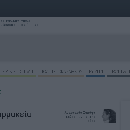
 του Φαρμακευτικού
νημέρωση για το φάρμακο
ΓΕΙΑ & ΕΠΙΣΤΗΜΗ
ΠΟΛΙΤΙΚΗ ΦΑΡΜΑΚΟΥ
ΕΥ ΖΗΝ
ΤΕΧΝΗ & 
ς
αρμακεία
Αναστασία Σαράφη
μέλος συντακτικής
ομάδας