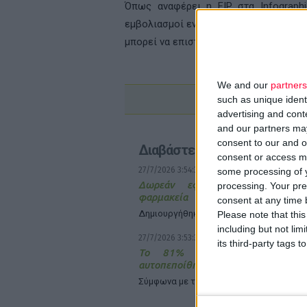
Όπως αναφέρει η FIP στα Infographi
εμβολιασμοί ενηλίκων (κατά της γρίπη
μπορεί να επιστρέψει στην κοινωνία έ
We and our
partners
such as unique ident
advertising and con
and our partners may
consent to our and o
Διαβάστε επίσης
consent or access m
27/7/2026 3:54:33 μμ
some processing of y
Δωρεάν εφαρμογή για τα εφη
processing. Your pre
φαρμακεία
consent at any time b
Δημιουργήθηκε από τον Δήμο Πεντέλης
Please note that thi
including but not lim
27/7/2026 3:53:37 μμ
its third-party tags
Το 81% των φαρμακοποιών α
αυτοπεποίθηση στην επιλογή OTC
Σύμφωνα µε τη Διεθνή Φαρμακευτική Ο