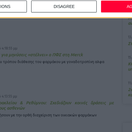
IONS
DISAGREE
A
7/
M
α
13
Σ
 4:18:55 μμ
 για μηνύσεις «στέλνει» ο ΠΦΣ στη Merck
15
υ τρόπου διάθεσης του φαρμάκου με γοναδοτροπίνη αλφα
Κ
υ
11
2ο
κα
 4:13:55 μμ
ρακλείου & Ρεθύμνου: Σχεδιάζουν κοινές δράσεις με
ους ασθενών
ήσουν με την ορθή διαχείριση των οικιακών φαρμάκων