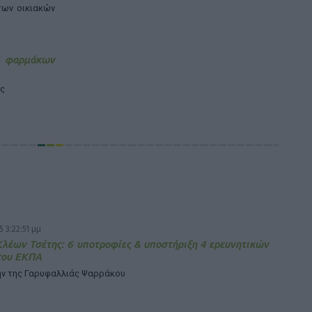
των οικιακών
ς φαρμάκων
ης
5 3:22:51 μμ
έων Τσέτης: 6 υποτροφίες & υποστήριξη 4 ερευνητικών
του ΕΚΠΑ
μην της Γαρυφαλλιάς Ψαρράκου