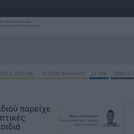
 του Φαρμακευτικού
νημέρωση για το φάρμακο
ΓΕΙΑ & ΕΠΙΣΤΗΜΗ
ΠΟΛΙΤΙΚΗ ΦΑΡΜΑΚΟΥ
ΕΥ ΖΗΝ
ΤΕΧΝΗ & 
ιδιού παρείχε
πτικές
Βάσω Καλυβιώτη
δημοσιογράφος υγείας,
παιδιά
αρχισυντάκτρια