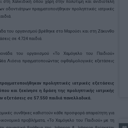
αι στη Χαλκιδική όπου χάρη στην πολύτιμη και ανιδιοτελή
ων οδοντιάτρων πραγματοποιήθηκαν προληπτικές ιατρικές
αιδιά.
νάδα του οργανισμού βρέθηκε στο Μαρούσι και στη Ζάκυνθο
σεις σε 4.724 παιδιά.
μονάδα του οργανισμού «Το Χαμόγελο του Παιδιού»
Νέα Λιόσια πραγματοποιώντας οφθαλμολογικές εξετάσεις
 πραγματοποιήθηκαν προληπτικές ιατρικές εξετάσεις
όπου και ξεκίνησε η δράση της προληπτικής ιατρικής
ν εξετάσεις σε 57.550 παιδιά πανελλαδικά.
νομικές συνθήκες καθιστούν κάθε προσφορά απαραίτητη για
οικονομικά προβλήματα, «Το Χαμόγελο του Παιδιού» με τη
 τη σημαντική βοήθεια της Johnson & Johnson βρίσκεται