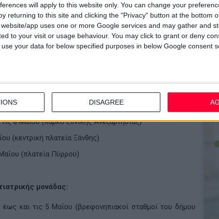
ferences will apply to this website only. You can change your preferen
θύνης, μέσω στρατηγικών συνεργασιών με παγκόσμιους
y returning to this site and clicking the "Privacy" button at the bottom
ενίσχυση του οργανισμού διασφαλίσθηκαν οι απαραίτητοι
s website/app uses one or more Google services and may gather and st
ού προγράμματος του Προληπτικής Ιατρικής 2014 - 2015 για
ited to your visit or usage behaviour. You may click to grant or deny c
 to use your data for below specified purposes in below Google consent s
ην παροχή των πολύτιμων υπηρεσιών του στα παιδιά.
υϊατρείου «ΙΠΠΟΚΡΑΤΗΣ»:
IONS
DISAGREE
A
ις 20 έως και τις 30 Απριλίου
τις 8 Μαΐου (πάρκο Εθνικής Ανεξαρτησίας)
ΐου (κεντρική πλατεία Ξάνθης)
 Μαΐου (πλατεία Πύρρου)
τιατρικής μονάδας:
 έως και τις 5 Μαΐου (βρεφονηπιακοί σταθμοί του δήμου