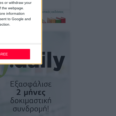
ces or withdraw your
 of the webpage.
ore information
onsent to Google and
ection.
GREE