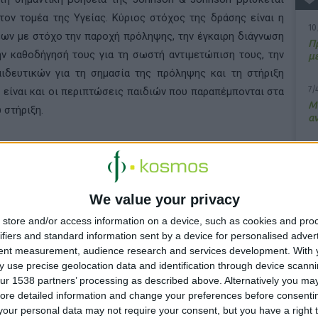
τον τομέα της Υγείας. Κύριος στόχος της δράσης είναι η
10
ων με στόχο την παροχή πρόληψης, την έγκαιρη διάγνωση
Π
ην καθοδήγησή τους για τη σωστή αντιμετώπιση τους, την
μ
ιδευτικών για τη σημασία της πρόληψης και τη στήριξη
7/
είναι και οι περιπτώσεις παιδιών που παραπέμπονται στα
M
 στήριξη.
α
ς Προληπτικής Ιατρικής από «
Το Χαμόγελο του Παιδιού
»
13
γασία και την εθελοντική συμμετοχή των εκατοντάδων
Σ
λλάδα, μέλη των τοπικών ιατρικών και οδοντιατρικών
We value your privacy
15
ία της Αττικής, της Επαρχίας και των τοπικών Κέντρων
Κ
λεργιολογικής Εταιρείας και Κλινικής Ανοσολογίας και των
store and/or access information on a device, such as cookies and pro
υ
ifiers and standard information sent by a device for personalised adver
Οργανισμού «Το Χαμόγελο του Παιδιού» που στελεχώνουν
tent measurement, audience research and services development.
With 
ο απομακρυσμένα μέρη.
 use precise geolocation data and identification through device scanni
ur 1538 partners’ processing as described above. Alternatively you may 
ικού του «Ιπποκράτη» και των μονάδων είναι ο μη
ore detailed information and change your preferences before consenti
our personal data may not require your consent, but you have a right t
 & Johnson Corporate
Citizenship Trust, που υλοποιεί