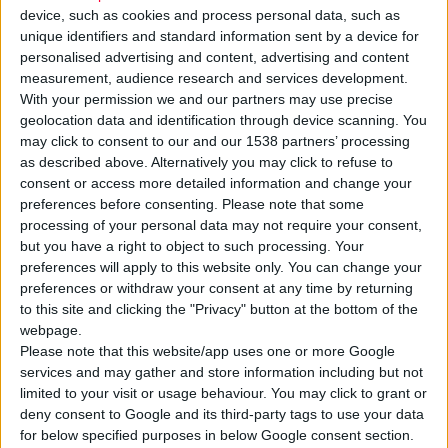
device, such as cookies and process personal data, such as
unique identifiers and standard information sent by a device for
personalised advertising and content, advertising and content
measurement, audience research and services development.
With your permission we and our partners may use precise
geolocation data and identification through device scanning. You
may click to consent to our and our 1538 partners’ processing
Μετά την ενεργοποίηση της πρόσβασης των φαρμακοποιών
as described above. Alternatively you may click to refuse to
στο
Εθνικό Μητρώο Εμβολιασμού Ενηλίκων,
ο ΠΦΣ ζητά
consent or access more detailed information and change your
από την
ΗΔΥΚΑ
να διασυνδεθεί το σύστημα με τα
preferences before consenting.
Please note that some
προγράμματα φαρμακείων
, ώστε να διευκολυνθεί η
processing of your personal data may not require your consent,
but you have a right to object to such processing. Your
καταχώριση των διενεργούμενων εμβολιασμών.
preferences will apply to this website only. You can change your
preferences or withdraw your consent at any time by returning
Στόχος είναι να καταγράφεται με ακρίβεια η
συμμετοχή
του
to this site and clicking the "Privacy" button at the bottom of the
κλάδου στην εμβολιαστική κάλυψη του πληθυσμού και έτσι να
webpage.
αναδειχθεί η κοινωνική, επιστημονική και υγειονομική
Please note that this website/app uses one or more Google
services and may gather and store information including but not
συμβολή του στην εθνική στρατηγική πρόληψης και
limited to your visit or usage behaviour. You may click to grant or
προστασίας της δημόσιας υγείας. «Η συλλογική προσπάθεια
deny consent to Google and its third-party tags to use your data
όλων μας αποτελεί βασική προϋπόθεση για την αξιόπιστη
for below specified purposes in below Google consent section.