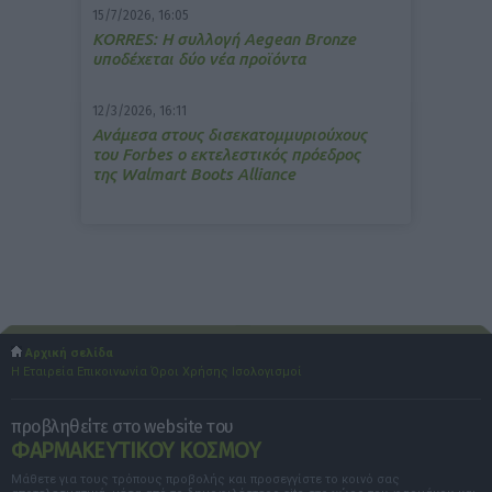
15/7/2026, 16:05
ΚΟRRES: Η συλλογή Aegean Bronze
υποδέχεται δύο νέα προϊόντα
12/3/2026, 16:11
Ανάμεσα στους δισεκατομμυριούχους
του Forbes o εκτελεστικός πρόεδρος
της Walmart Boots Alliance
Αρχική σελίδα
Η Εταιρεία
Επικοινωνία
Όροι Χρήσης
Ισολογισμοί
προβληθείτε στο website του
ΦΑΡΜΑΚΕΥΤΙΚΟΥ ΚΟΣΜΟΥ
Μάθετε για τους τρόπους προβολής και προσεγγίστε το κοινό σας