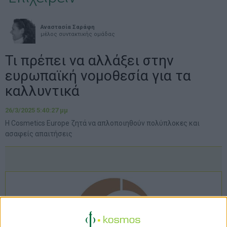
Αναστασία Σαράφη
μέλος συντακτικής ομάδας
Τι πρέπει να αλλάξει στην
ευρωπαϊκή νομοθεσία για τα
καλλυντικά
26/3/2025 5:40:27 μμ
Η Cosmetics Europe ζητά να απλοποιηθούν πολύπλοκες και
ασαφείς απαιτήσεις