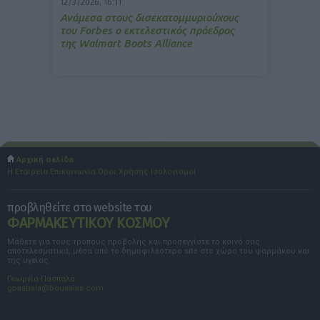
12/3/2026, 16:11
Ανάμεσα στους δισεκατομμυριούχους
του Forbes o εκτελεστικός πρόεδρος
της Walmart Boots Alliance
Αρχική σελίδα
Η Εταιρεία
Επικοινωνία
Όροι Χρήσης
Ισολογισμοί
προβληθείτε στο website του
ΦΑΡΜΑΚΕΥΤΙΚΟΥ ΚΟΣΜΟΥ
Μάθετε για τους τρόπους προβολής και προσεγγίστε το κοινό σας
αποτελεσματικά, μέσα από το δημοφιλέστερο site στο χώρο του φαρμάκου και
της υγείας.
Γεωργία Πασπαλά
gpaspala@boussias.com