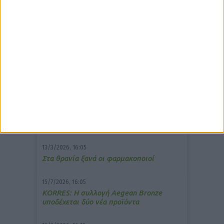
δημοφιλέστερα άρθρα
7/4/2026, 17:25
Memotin: Αποτελεσματικό στην
ανακούφιση από τις εμβοές
13/3/2026, 16:05
Στα θρανία ξανά οι φαρμακοποιοί
15/7/2026, 16:05
ΚΟRRES: Η συλλογή Aegean Bronze
υποδέχεται δύο νέα προϊόντα