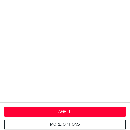
Haleon: Νέα καμπάνια για το
Panadol προωθεί την
επιστημονική καθοδήγηση
24/7/2026 1:44:19 μμ
AstraZeneca Ελλάδας &
Κύπρου: Ο Σταύρος Ντογιάκος
αναλαμβάνει πρόεδρος και
CEO
24/7/2026 1:41:29 μμ
Opella: Μεγάλη επένδυση $70
εκατ. στα προβιοτικά
AGREE
MORE OPTIONS