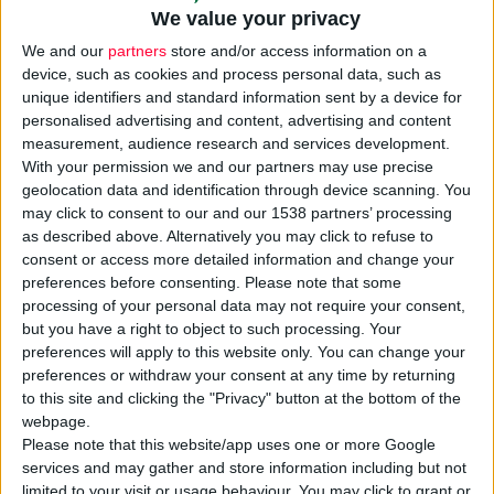
We value your privacy
We and our
partners
store and/or access information on a
device, such as cookies and process personal data, such as
unique identifiers and standard information sent by a device for
personalised advertising and content, advertising and content
measurement, audience research and services development.
With your permission we and our partners may use precise
geolocation data and identification through device scanning. You
Την ανάγκη για μια
αναθεώρηση
του
ευρωπαϊκού
may click to consent to our and our 1538 partners’ processing
ρυθμιστικού πλαισίου
για τα καλλυντικά προϊόντα
as described above. Alternatively you may click to refuse to
consent or access more detailed information and change your
αναδεικνύει η Ένωση
Cosmetics
Europe
, όχι στις βασικές του
preferences before consenting.
Please note that some
αρχές αλλά στην πρακτική εφαρμογή τους, ώστε να συμβαδίζει
processing of your personal data may not require your consent,
με τις επιστημονικές και τεχνολογικές εξελίξεις και τις
but you have a right to object to such processing. Your
μεταβαλλόμενες απαιτήσεις του κοινού.
preferences will apply to this website only. You can change your
preferences or withdraw your consent at any time by returning
to this site and clicking the "Privacy" button at the bottom of the
Επισημαίνει ότι ο τρέχων κανονισμός εδώ και περίπου 50
webpage.
χρόνια αποτελεί πρότυπο για τις αρμόδιες αρχές παγκοσμίως,
Please note that this website/app uses one or more Google
έχοντας εξασφαλίσει με επιτυχία την αποτελεσματικότητα και
services and may gather and store information including but not
limited to your visit or usage behaviour. You may click to grant or
την ασφάλεια των προϊόντων και έχοντας καλύψει τις ανάγκες