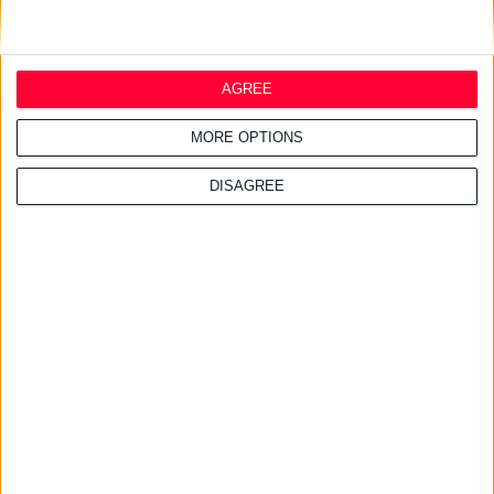
AGREE
MORE OPTIONS
DISAGREE
Διαβάστε επίσης
14/4/2025 5:04:36 μμ
YOUTH LAB.: Η νέας γενιάς βιταμίνη C στη σειρά Brightening
Vit-C
Και δύο προϊόντα που θα εμπλουτίσουν σύντομα τη σειρά
4/2/2025 7:35:16 μμ
Servier Hellas: Βιβλίο & ταινία αφιερωμένα στον καρκίνο
Με αφορμή την Παγκόσμια Ημέρα κατά της νόσου