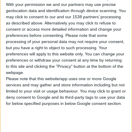
With your permission we and our partners may use precise
geolocation data and identification through device scanning. You
may click to consent to our and our 1538 partners’ processing
as described above. Alternatively you may click to refuse to
consent or access more detailed information and change your
preferences before consenting.
Please note that some
processing of your personal data may not require your consent,
Ο τομέας του Τουρισμού Υγείας έχει υποστεί μια δυναμική
but you have a right to object to such processing. Your
αναγέννηση φθάνοντας στις μέρες μας να έχει καθιερωθεί ως
preferences will apply to this website only. You can change your
μία από τις δυναμικότερα αναπτυσσόμενες οικονομικές
preferences or withdraw your consent at any time by returning
to this site and clicking the "Privacy" button at the bottom of the
δραστηριότητες παγκοσμίως, μεγάλης προστιθέμενης αξίας
webpage.
προσφέροντας τεράστιες ευκαιρίες σε όλους τους
Please note that this website/app uses one or more Google
εμπλεκόμενους φορείς και επιχειρηματικούς κλάδους.
services and may gather and store information including but not
limited to your visit or usage behaviour. You may click to grant or
O Ιαµατικός Τουρισµός – Θερµαλισµός, ως κυρίαρχη
deny consent to Google and its third-party tags to use your data
for below specified purposes in below Google consent section.
µορφή του εναλλακτικού τουρισμού υγείας, είναι
ιδιαίτερα σηµαντικός όχι µόνο για την πρόληψη,
διατήρηση και βελτίωση της υγείας, αλλά και για την
αντιµετώπιση διαφόρων παθήσεων, ενώ δρα και