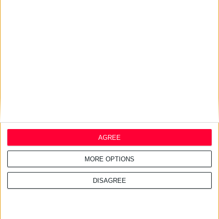
17/7/2026 4:21:14 μμ
Η ELPEN φέρνει τη σειρά
ilon® στην ελληνική αγορά
AGREE
MORE OPTIONS
DISAGREE