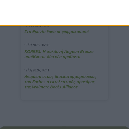
7/4/2026, 17:25
Memotin: Αποτελεσματικό στην
ανακούφιση από τις εμβοές
13/3/2026, 16:05
Στα θρανία ξανά οι φαρμακοποιοί
15/7/2026, 16:05
ΚΟRRES: Η συλλογή Aegean Bronze
υποδέχεται δύο νέα προϊόντα
12/3/2026, 16:11
Ανάμεσα στους δισεκατομμυριούχους
του Forbes o εκτελεστικός πρόεδρος
της Walmart Boots Alliance