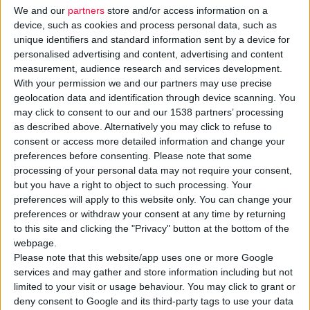
We and our
partners
store and/or access information on a
device, such as cookies and process personal data, such as
unique identifiers and standard information sent by a device for
personalised advertising and content, advertising and content
measurement, audience research and services development.
With your permission we and our partners may use precise
geolocation data and identification through device scanning. You
may click to consent to our and our 1538 partners’ processing
as described above. Alternatively you may click to refuse to
Η ανάπτυξη των
αντιβιοτικών
αποτελεί μια από τις
consent or access more detailed information and change your
μεγαλύτερες επαναστάσεις του 20ού αιώνα. Ωστόσο η
preferences before consenting.
Please note that some
υπερβολική και αλόγιστη χρήση τους έχει δημιουργήσει νέες
processing of your personal data may not require your consent,
but you have a right to object to such processing. Your
απειλές για τη δημόσια υγεία. Αρκεί να αναλογιστούμε ότι
preferences will apply to this website only. You can change your
περίπου το 30-50% της χρήσης αντιβιοτικών στην Ευρώπη
preferences or withdraw your consent at any time by returning
θεωρείται ακατάλληλη ή μη αναγκαία. Μάλιστα, χώρες της
to this site and clicking the "Privacy" button at the bottom of the
νότιας Ευρώπης, όπως η Ελλάδα, καταγράφουν υψηλότερα
webpage.
ποσοστά κατανάλωσης σε σύγκριση με τις βόρειες χώρες.
Please note that this website/app uses one or more Google
services and may gather and store information including but not
limited to your visit or usage behaviour. You may click to grant or
Ένας από τους κινδύνους από τη χρήση αντιβιοτικών είναι η
deny consent to Google and its third-party tags to use your data