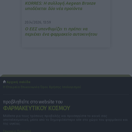
ΚΟRRES: Η συλλογή Aegean Bronze
υποδέχεται δύο νέα προϊόντα
20/4/2026, 13:59
Ο ΕΕΣ υπενθυμίζει τι πρέπει να
περιέχει ένα φαρμακείο αυτοκινήτου
Αρχική σελίδα
Η Εταιρεία
Επικοινωνία
Όροι Χρήσης
Ισολογισμοί
προβληθείτε στο website του
ΦΑΡΜΑΚΕΥΤΙΚΟΥ ΚΟΣΜΟΥ
Μάθετε για τους τρόπους προβολής και προσεγγίστε το κοινό σας
αποτελεσματικά, μέσα από το δημοφιλέστερο site στο χώρο του φαρμάκου και
της υγείας.
Γεωργία Πασπαλά