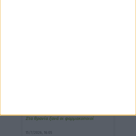
δημοφιλέστερα άρθρα
7/4/2026, 17:25
Memotin: Αποτελεσματικό στην
ανακούφιση από τις εμβοές
13/3/2026, 16:05
Στα θρανία ξανά οι φαρμακοποιοί
15/7/2026, 16:05