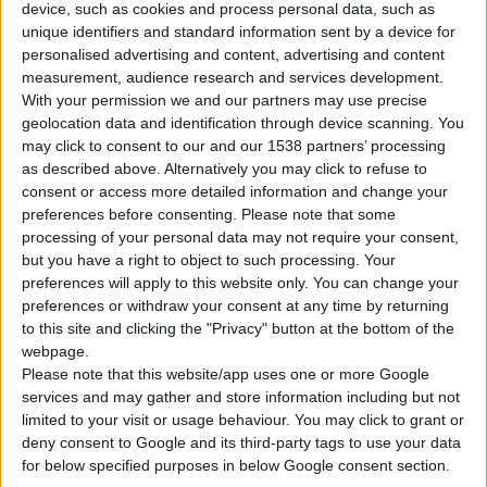
εξέδωσε
συμπληρωματικό πίνακα με ιδιοσκευάσματα
device, such as cookies and process personal data, such as
φαρμακεία του Ιδρύματος
.
unique identifiers and standard information sent by a device for
personalised advertising and content, advertising and content
α/α
Φαρμακευτικό
Δραστική
Θεραπευτική Κατηγ
measurement, audience research and services development.
Ιδιοσκεύασμα
ουσία
With your permission we and our partners may use precise
1
BINOCRIT
Εpoetin alfa
Φάρμακα αναιμιών
geolocation data and identification through device scanning. You
may click to consent to our and our 1538 partners’ processing
2
INTRATECT
Human Plasma
Ανοσοσφαιρίνες
as described above. Alternatively you may click to refuse to
Protein
consent or access more detailed information and change your
3
PLAXITIN
Oxaliplatin
Αντινεοπλασματικά
preferences before consenting.
Please note that some
4
REVATIO
Sildenafil
Αναστολείς διαύλων
processing of your personal data may not require your consent,
but you have a right to object to such processing. Your
ενδοθηλίνης
preferences will apply to this website only. You can change your
5
Lapatinib
Αντινεοπλασματικά
1
TYVERB
preferences or withdraw your consent at any time by returning
to this site and clicking the "Privacy" button at the bottom of the
6
VOLIBRIS
Ambrisertan
Αναστολείς διαύλων
webpage.
ενδοθηλίνης
Please note that this website/app uses one or more Google
1
H διάθεση του φαρμακευτικού ιδιοσκευάσματος TYVERB απ
services and may gather and store information including but not
limited to your visit or usage behaviour. You may click to grant or
εξέτασης που αποδεικνύει την εκδήλωση των υποδοχέων ErbB1 (
deny consent to Google and its third-party tags to use your data
Από το Ι.Κ.Α. επισημαίνεται ότι «όλα τα ιδιοσκευάσματα με
for below specified purposes in below Google consent section.
θεραπευτικές ενδείξεις με εκείνα που συμπεριλαμβάνονται