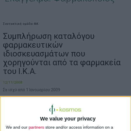
Συντακτική ομάδα ΦΚ
Συμπλήρωση καταλόγου
φαρμακευτικών
ιδιοσκευασμάτων που
χορηγούνται από τα φαρμακεία
του Ι.Κ.Α.
12/11/2008
Σε ισχύ από 1 Ιανουαρίου 2009
Το
Ι.Κ.Α.
σε συνέχεια των εγγράφων με αριθμό πρωτοκόλλου Γ55
We value your privacy
08 και με αφορμή την κυκλοφορία των Δελτίων Τιμών (3ο/20
We and our
partners
store and/or access information on a