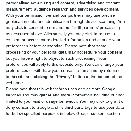
personalised advertising and content, advertising and content
κυκλοφορεί στην ισπανική αγορά, βρέθηκε να
measurement, audience research and services development.
περιέχει
ίχνη πρωτεϊνών γάλακτος
, χωρίς
With your permission we and our partners may use precise
αυτό να αναγράφεται στη συσκευασία του
geolocation data and identification through device scanning. You
may click to consent to our and our 1538 partners’ processing
προϊόντος.
as described above. Alternatively you may click to refuse to
consent or access more detailed information and change your
Τίθεται, επομένως, σε κίνδυνο η υγεία των
preferences before consenting.
Please note that some
καταναλωτών που μπορεί να είναι
processing of your personal data may not require your consent,
αλλεργικοί στις ουσίες αυτές
.
but you have a right to object to such processing. Your
preferences will apply to this website only. You can change your
preferences or withdraw your consent at any time by returning
Αν και δεν έχει διαπιστωθεί στη χώρα μας η
to this site and clicking the "Privacy" button at the bottom of the
διάθεση του συγκεκριμένου προϊόντος,
webpage.
εφιστάται η προσοχή των καταναλωτών
,
Please note that this website/app uses one or more Google
services and may gather and store information including but not
ώστε σε περίπτωση που έρθει στην κατοχή
limited to your visit or usage behaviour. You may click to grant or
τους προϊόν με τα ανωτέρω χαρακτηριστικά,
deny consent to Google and its third-party tags to use your data
να μην το χρησιμοποιήσουν και να
for below specified purposes in below Google consent section.
ενημερώσουν άμεσα τον Ε.Ο.Φ.