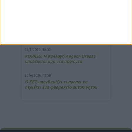
7/4/2026, 17:25
Memotin: Αποτελεσματικό στην
ανακούφιση από τις εμβοές
13/3/2026, 16:05
Στα θρανία ξανά οι φαρμακοποιοί
15/7/2026, 16:05
ΚΟRRES: Η συλλογή Aegean Bronze
υποδέχεται δύο νέα προϊόντα
20/4/2026, 13:59
Ο ΕΕΣ υπενθυμίζει τι πρέπει να
περιέχει ένα φαρμακείο αυτοκινήτου