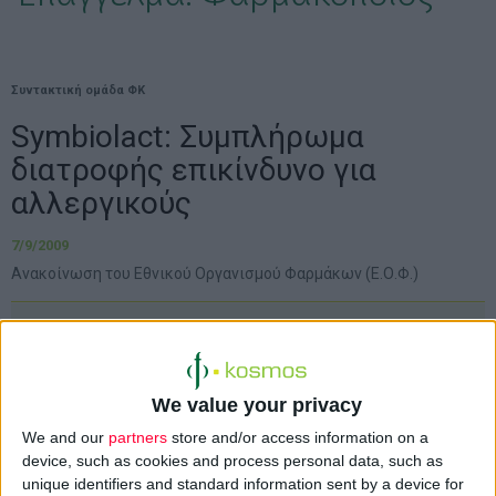
Συντακτική ομάδα ΦΚ
Symbiolact: Συμπλήρωμα
διατροφής επικίνδυνο για
αλλεργικούς
7/9/2009
Ανακοίνωση του Εθνικού Οργανισμού Φαρμάκων (Ε.Ο.Φ.)
Ο
Εθνικός Οργανισμός Φαρμάκων (Ε.Ο.Φ.)
ανακοινώνει ότι σύμφωνα με ενημέρωση των
We value your privacy
ισπανικών αρμόδιων αρχών, το συμπλήρωμα
We and our
partners
store and/or access information on a
διατροφής «
Symbiolact
» της εταιρείας
device, such as cookies and process personal data, such as
unique identifiers and standard information sent by a device for
SYMBIOLPHARM GMBH
, το οποίο