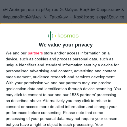
«Η Διοίκηση και τα μέλη του Συλλόγου Βοηθών Φαρμακείων &
Φαρμακοϋπαλλήλων Ν. Τρικάλων - Καρδίτσας εκφράζουν τη
συμπαράστασή τους στον απεργιακό αγώνα των φαρμακοποιών
της χώρας.
We value your privacy
Οι φαρμακοϋπάλληλοι καταδικάζουμε την πρωτοφανή κίνηση
We and our
partners
store and/or access information on a
του Υπουργού Υγείας κ. Λοβέρδου όπου χωρίς να ενημερώσει
device, such as cookies and process personal data, such as
τους εργαζόμενους του κλάδου αποφάσισε τα φαρμακεία να
unique identifiers and standard information sent by a device for
είναι ανοιχτά και το Σάββατο σε ποσοστό +20%.
personalised advertising and content, advertising and content
measurement, audience research and services development.
With your permission we and our partners may use precise
Είναι ο άνθρωπος που οδήγησε στον εργασιακό μεσαίωνα
geolocation data and identification through device scanning. You
εκατοντάδες χιλιάδες εργαζόμενους με τους περίφημους
may click to consent to our and our 1538 partners’ processing
νόμους που κατέθεσε και ψηφίστηκαν από τη Βουλή
as described above. Alternatively you may click to refuse to
(Ασφαλιστικό - Εργασιακά -Διάλυση Επικουρικών και Ταμείων)
consent or access more detailed information and change your
preferences before consenting.
Please note that some
και από άλλο πλέον υπουργείο βάζει ταφόπλακα στις ζωές
processing of your personal data may not require your consent,
χιλιάδων εργαζομένων στο φάρμακο.
but you have a right to object to such processing. Your