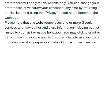
preferences will apply to this website only. You can change your
Με το κυβερνητικό σχέδιο για τα φαρμακεία το μόνο σίγουρο
preferences or withdraw your consent at any time by returning
είναι ότι δεν εξυπηρετεί ούτε τους εργαζόμενους ούτε τους
to this site and clicking the "Privacy" button at the bottom of the
webpage.
ασφαλισμένους -ασθενείς αλλά ούτε και τους φαρμακοποιούς.
Please note that this website/app uses one or more Google
Εξυπηρετεί σίγουρα τους εκφραστές του μνημονίου όπου σε
services and may gather and store information including but not
ειδικό άρθρο μιλάει για πλήρη απελευθέρωση του ωραρίου
limited to your visit or usage behaviour. You may click to grant or
των φαρμακείων.
deny consent to Google and its third-party tags to use your data
for below specified purposes in below Google consent section.
Η πλήρης απελευθέρωση του ωραρίου των φαρμακείων με τα
εξαντλητικά ωράρια θα έχει ως συνέπεια την υποβάθμιση της
ζωής των εργαζομένων.
Καταγγέλλουμε την απαράδεκτη απόφαση του Υπουργού
κ. Λοβέρδου και δηλώνουμε ότι δεν θα ανεχθούμε τέτοιου
είδους μεθοδεύσεις.
Καταγγέλλουμε τον Υπουργό Υγείας γιατί με τις
«σοσιαλιστικές» αυτές αποφάσεις αλλάζει τις ζωές των