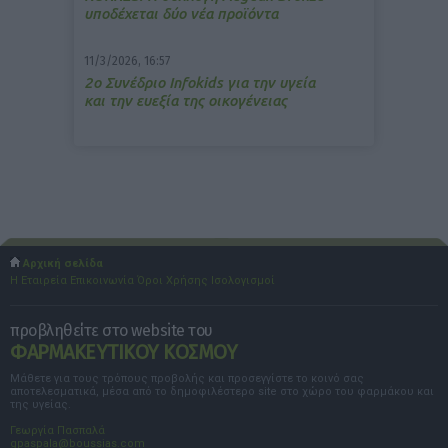
υποδέχεται δύο νέα προϊόντα
11/3/2026, 16:57
2ο Συνέδριο Infokids για την υγεία
και την ευεξία της οικογένειας
Αρχική σελίδα
Η Εταιρεία
Επικοινωνία
Όροι Χρήσης
Ισολογισμοί
προβληθείτε στο website του
ΦΑΡΜΑΚΕΥΤΙΚΟΥ ΚΟΣΜΟΥ
Μάθετε για τους τρόπους προβολής και προσεγγίστε το κοινό σας
αποτελεσματικά, μέσα από το δημοφιλέστερο site στο χώρο του φαρμάκου και
της υγείας.
Γεωργία Πασπαλά
gpaspala@boussias.com