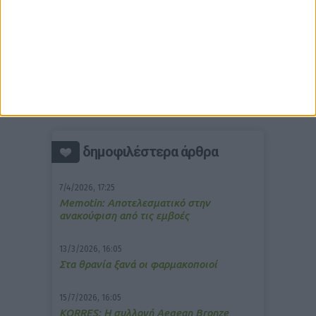
δημοφιλέστερα άρθρα
7/4/2026, 17:25
Memotin: Αποτελεσματικό στην
ανακούφιση από τις εμβοές
13/3/2026, 16:05
Στα θρανία ξανά οι φαρμακοποιοί
15/7/2026, 16:05
ΚΟRRES: Η συλλογή Aegean Bronze