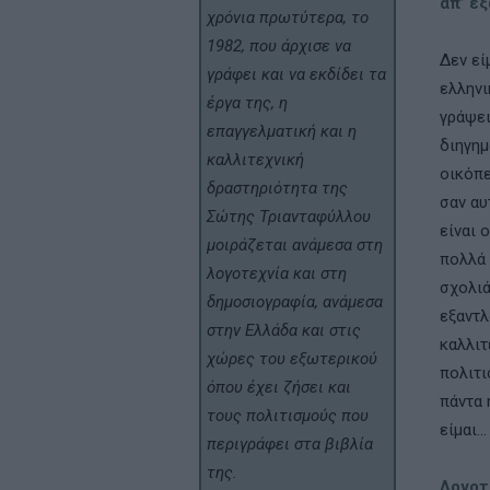
απ’ έξ
χρόνια πρωτύτερα, το
1982, που άρχισε να
Δεν εί
γράφει και να εκδίδει τα
ελληνι
έργα της, η
γράψει
επαγγελματική και η
διηγηµ
καλλιτεχνική
οικόπε
δραστηριότητα της
σαν αυ
Σώτης Τριανταφύλλου
είναι 
μοιράζεται ανάμεσα στη
πολλά 
λογοτεχνία και στη
σχολιά
δημοσιογραφία, ανάμεσα
εξαντλ
στην Ελλάδα και στις
καλλιτ
χώρες του εξωτερικού
πολιτι
όπου έχει ζήσει και
πάντα 
τους πολιτισμούς που
είµαι…
περιγράφει στα βιβλία
της.
Λογοτε