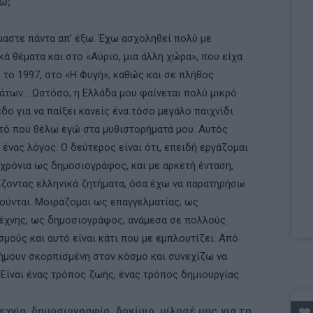
ω;
µαστε πάντα απ’ έξω. Έχω ασχοληθεί πολύ µε
κά θέµατα και στο «Αύριο, µια άλλη χώρα», που είχα
 το 1997, στο «Η Φυγή», καθώς και σε πλήθος
άτων... Ωστόσο, η Ελλάδα µου φαίνεται πολύ µικρό
δο για να παίξει κανείς ένα τόσο µεγάλο παιχνίδι
τό που θέλω εγώ στα μυθιστορήµατά µου. Αυτός
ο ένας λόγος. Ο δεύτερος είναι ότι, επειδή εργάζοµαι
χρόνια ως δηµοσιογράφος, και µε αρκετή ένταση,
ζοντας ελληνικά ζητήµατα, όσα έχω να παρατηρήσω
ούνται. Μοιράζοµαι ως επαγγελµατίας, ως
έχνης, ως δηµοσιογράφος, ανάµεσα σε πολλούς
σµούς και αυτό είναι κάτι που µε εμπλουτίζει. Από
ήµουν σκορπισµένη στον κόσµο και συνεχίζω να
 Είναι ένας τρόπος ζωής, ένας τρόπος δημιουργίας.
χνία, δηµοσιογραφία, δοκίµιο, µίλησέ µας για τη