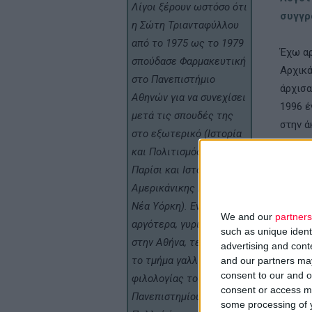
Λίγοι ξέρουν ωστόσο ότι
συγγρ
η Σώτη Τριανταφύλλου
από το 1975 ως το 1979
Έχω αρ
σπούδασε Φαρμακευτική
Αρχικά
στο Πανεπιστήμιο
άρχισα
Αθηνών για να συνεχίσει
1996 έ
μετά τις σπουδές της
στην ά
στο εξωτερικό (Ιστορία
µυθιστ
και Πολιτισμός στο
τον Ηλ
Παρίσι και Ιστορία της
αριστε
Αμερικάνικης Πόλης στη
έθνους
Νέα Υόρκη). Ενώ
We and our
partners
αργότερα, γυρίζοντας
such as unique ident
Πρόσφ
στην Αθήνα, τελείωσε
advertising and con
θέατρ
το τμήμα γαλλικής
and our partners may
consent to our and o
φιλολογίας του
Δεν ήτ
consent or access m
Πανεπιστημίου Αθηνών.
some processing of y
είχα γ