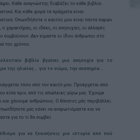
άφει. Κάθε αναγνώστης διαβάζει το κάθε βιβλίο
ετικά. Και κάθε φορά τα πράγµατα είναι
ετικά. Οπωσδήποτε ο εαυτός µου είναι πάντα παρών
, ο χαρακτήρας, οι ιδέες, οι ανησυχίες, οι αλλαγές
υ συµβαίνουν. Δεν είµαστε οι ίδιοι άνθρωποι στο
α του χρόνου.
ελευταίο βιβλίο βγαίνει µια ανησυχία για το
µα της ηλικίας… για το σώµα, την αναπηρία…
οέρχεται τόσο από τον εαυτό µου. Προέρχεται από
ου είπα πριν, από τις απώλειες γύρω µας. Έχουµε
ι και χάνουµε ανθρώπους. Ο θάνατος μάς περιβάλλει.
πωσδήποτε µας κάνει να αναρωτιόµαστε και να
στε για το τι θα συµβεί.
έθισµα για να ξεκινήσεις µια ιστορία από πού