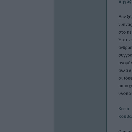
πηγάζ
Δεν ξέ
ξυπνάς
στο κε
Έτσι ν
άνθρωπ
συγγρα
ονοµάζ
αλλά ε
οι ιδέ
απασχο
υλοποι
Κατά 
κουβα
Οπωσδή