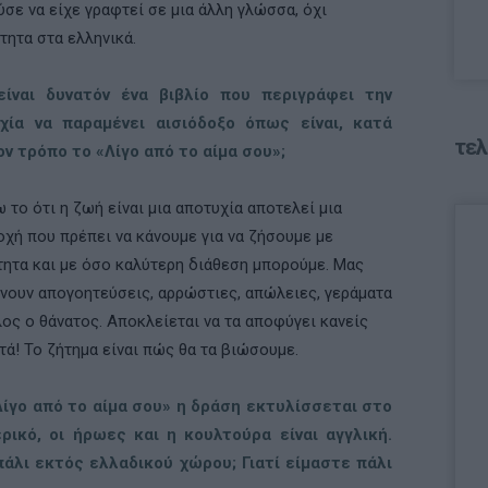
σε να είχε γραφτεί σε µια άλλη γλώσσα, όχι
τητα στα ελληνικά.
ίναι δυνατόν ένα βιβλίο που περιγράφει την
χία να παραµένει αισιόδοξο όπως είναι, κατά
τελ
ον τρόπο το «Λίγο από το αίμα σου»;
 το ότι η ζωή είναι µια αποτυχία αποτελεί µια
χή που πρέπει να κάνουμε για να ζήσουμε µε
ητα και µε όσο καλύτερη διάθεση µπορούμε. Μας
νουν απογοητεύσεις, αρρώστιες, απώλειες, γεράµατα
λος ο θάνατος. Αποκλείεται να τα αποφύγει κανείς
τά! Το ζήτηµα είναι πώς θα τα βιώσουµε.
Λίγο από το αίµα σου» η δράση εκτυλίσσεται στο
ρικό, οι ήρωες και η κουλτούρα είναι αγγλική.
 πάλι εκτός ελλαδικού χώρου; Γιατί είµαστε πάλι