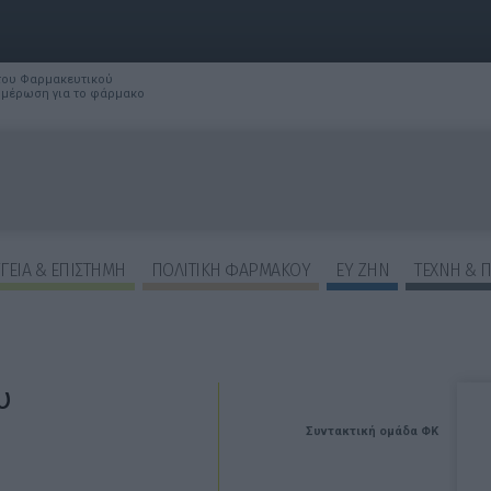
 του Φαρμακευτικού
νημέρωση για το φάρμακο
ΓΕΙΑ & ΕΠΙΣΤΗΜΗ
ΠΟΛΙΤΙΚΗ ΦΑΡΜΑΚΟΥ
ΕΥ ΖΗΝ
ΤΕΧΝΗ & 
υ
Συντακτική ομάδα ΦΚ