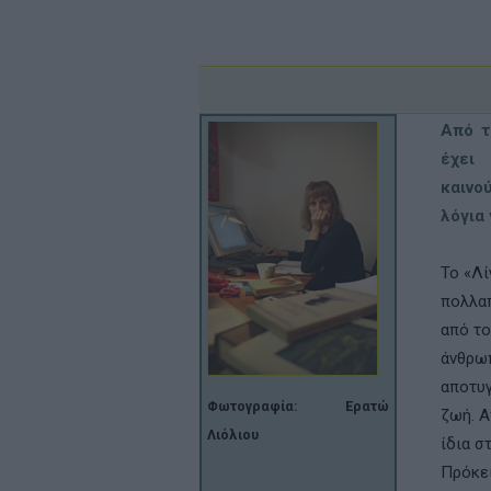
Από τ
έχει
καινο
λόγια
Το «Λί
πολλαπ
από το
άνθρωπ
αποτυγ
Φωτογραφία: Ερατώ
ζωή. Α
Λιόλιου
ίδια σ
Πρόκει