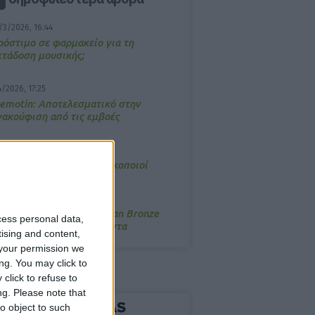
/3/2026, 16:44
ρόστιμο σε φαρμακείο για τη
ετάδοση μουσικής;
4/2026, 17:25
emotin: Αποτελεσματικό στην
νακούφιση από τις εμβοές
/3/2026, 16:05
τα θρανία ξανά οι φαρμακοποιοί
/7/2026, 16:05
ΟRRES: Η συλλογή Aegean Bronze
cess personal data,
ποδέχεται δύο νέα προϊόντα
tising and content,
your permission we
ng. You may click to
click to refuse to
ng.
Please note that
o object to such