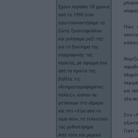
µπορού
Έχουν περάσει 18 χρόνια
απαραί
από το 1990 όταν
πρωτοσυναντήσαμε τη
Πώς ε
Σώτη Τριανταφύλλου
αποτυ
και μιλήσαμε μαζί της
κάποι
για το ξεκίνημα της
συγγραφικής της
Νοµίζω
πορείας, με αφορμή ένα
παραδο
από τα πρώτα της
πληρότ
βιβλία, τις
περιµέ
«Κινηματογραφημένες
και τέ
πόλεις», ώσπου να
όλα αυ
φτάσουμε στο σήμερα
και στο «Λίγο από το
Στο «
αίμα σου», το τελευταίο
εξωτε
της μυθιστόρημα.
Γιατί
Από τότε και μερικά