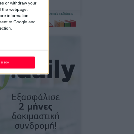
ces or withdraw your
 of the webpage.
ore information
onsent to Google and
ection.
GREE