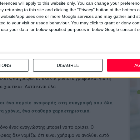
ferences will apply to this website only. You can change your preferen
χαν ζητήσει να γράψω ένα βιβλίο για τη Χίο και για
y returning to this site and clicking the "Privacy" button at the bottom
τικη διάλεκτο, το οποίο προέκυψε ως
s website/app uses one or more Google services and may gather and st
λογραφική νουβέλα. Έτσι ανέβηκε στο θέατρο από
ited to your visit or usage behaviour. You may click to grant or deny c
 to use your data for below specified purposes in below Google consent s
 και παίζεται ένα χρόνο τώρα. Πρόκειται για την
αγή γραµµάτων µεταξύ µιας γυναίκας και ενός άντρα
η διάρκεια της επιδηµίας της πανούκλας στη Χίο το
ένα γεγονός που έχει ξεχαστεί. Κοντολογίς, το
μπούργκο» είναι το αποτέλεσμα ενός στοιχήματος.
IONS
DISAGREE
A
παν: «Γιατί δε γράφεις για την Ελλάδα;» Και απάντησα:
έλετε, θα γράψω, αν θέλετε μάλιστα γράφω και για τη
τα χιώτικα». Αυτά είναι όλα.
ει ένα σηµείο αναφοράς στη συγγραφή σου όλα
τα χρόνια, ένα σταθερό χαρακτηριστικό;
όνο ένας αναγνώστης µπορεί να το ορίσει. Ο
φέας δεν νοµίζω ότι είναι χρήσιµο να αναλύει αυτό