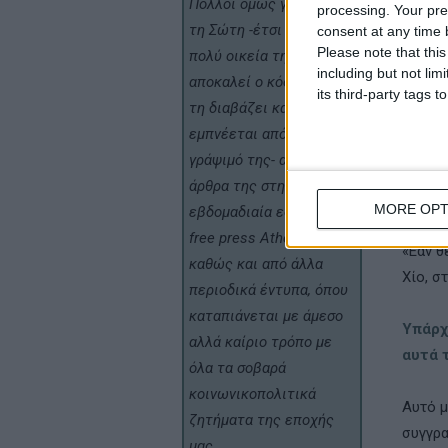
Πολλοί όμως γνωρίζουν
processing. Your pre
Μου εί
τη Σώτη -έτσι όπως
consent at any time b
τη χιώ
Please note that thi
πολύ οικεία την
επιστο
including but not lim
αποκαλεί ο κόσμος που
its third-party tags
πέρυσι
τη διαβάζει και
ανταλλ
εμπνέεται από το
κατά τ
γράψιμό της- από τα
1914, 
άρθρα της στην
«Πιτσι
MORE OPT
εβδομαδιαία εφημερίδα
Μου εί
free press Athens Voice,
«Εάν θ
καθώς και από άλλα
Χίο, σ
περιοδικά έντυπα, όπου
καταπιάνεται με άμεσο
Υπάρχ
αλλά καίριο τρόπο με
αυτά 
όλα τα σοβαρά
κοινωνικοπολιτικά
Αυτό µ
ζητήματα της εποχής
συγγρα
μας.