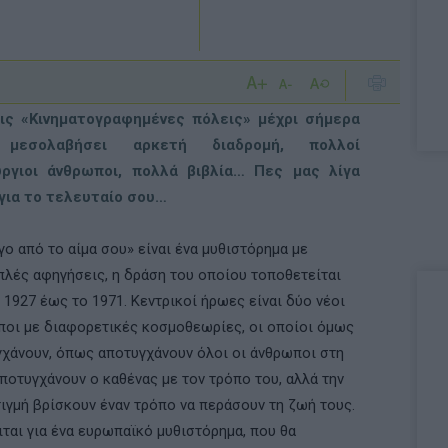
ις «Κινηματογραφημένες πόλεις» μέχρι σήμερα
 μεσολαβήσει αρκετή διαδρομή, πολλοί
ύργιοι άνθρωποι, πολλά βιβλία… Πες μας λίγα
 για το τελευταίο σου…
γο από το αίµα σου» είναι ένα µυθιστόρηµα µε
λές αφηγήσεις, η δράση του οποίου τοποθετείται
 1927 έως το 1971. Κεντρικοί ήρωες είναι δύο νέοι
οι µε διαφορετικές κοσµοθεωρίες, οι οποίοι όµως
χάνουν, όπως αποτυγχάνουν όλοι οι άνθρωποι στη
ποτυγχάνουν ο καθένας µε τον τρόπο του, αλλά την
τιγµή βρίσκουν έναν τρόπο να περάσουν τη ζωή τους.
ται για ένα ευρωπαϊκό µυθιστόρηµα, που θα