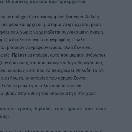
ει; Οι εικόνες σου από πού προέρχονται;
ρω αν υπάρχει ένα συγκεκριµένο ξεκίνηµα. Απλώς
 µια µέρα και αρχίζει η ιστορία να φτιάχνεται µέσα
φάλι σου, χωρίς να χρειάζεται συγκεκριµένη σκέψη.
οµίζω ότι λειτουργεί ο συγγραφέας. Πολλοί
οι µπορούν να γράφουν ωραία, αλλά δεν είναι
φείς. Πρέπει να υπάρχει αυτό που µερικοί άνθρωποι
ουν έµπνευση, και που ακούγεται λίγο βαρύγδουπο,
ίναι ακριβώς αυτό που το περιγράφει. Δηλαδή το ότι
ες, οι ήρωες, οι ιστορίες που σχηµατίζονται
λούν το µυαλό για πολύ καιρό ώσπου να
οιηθούν στην οθόνη του υπολογιστή ή στο χαρτί.
κάποιο τρόπο, δηλαδή, τους ήρωές σου τους
λάς;
ποτε. Για πολύ καιρό πριν και για πολύ καιρό µετά.