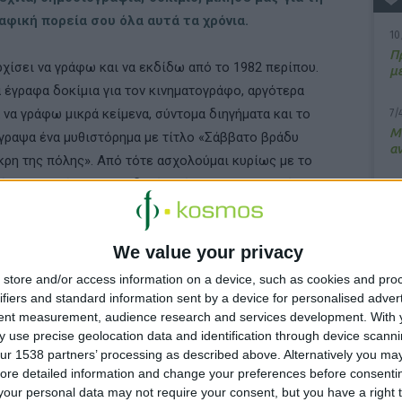
αφική πορεία σου όλα αυτά τα χρόνια.
10
Π
χίσει να γράφω και να εκδίδω από το 1982 περίπου.
μ
 έγραφα δοκίµια για τον κινηµατογράφο, αργότερα
 να γράφω µικρά κείµενα, σύντοµα διηγήµατα και το
7/
M
γραψα ένα µυθιστόρηµα με τίτλο «Σάββατο βράδυ
α
κρη της πόλης». Από τότε ασχολούµαι κυρίως µε το
όρηµα, αλλά και µε το δοκίµιο. Έχω συνεργαστεί µε
13
ία Ιωακείµογλου σε δύο δοκίµια, το ένα περί
Σ
ρής τροµοκρατίας, το δεύτερο περί σηµαίας και το
We value your privacy
.
15
Κ
store and/or access information on a device, such as cookies and pro
υ
ifiers and standard information sent by a device for personalised adver
ατα δεν ανέβηκε και ένα θεατρικό έργο σου στο
tent measurement, audience research and services development.
With 
ο ?λεκτον στον Κεραµεικό;
 use precise geolocation data and identification through device scanni
ur 1538 partners’ processing as described above. Alternatively you may 
αν ακριβώς θεατρικό. Ήταν ένα µικρό βιβλιαράκι που
ore detailed information and change your preferences before consenti
our personal data may not require your consent, but you have a right t
ράψει για τους Χιώτες, µε τίτλο «Πιτσιµπούργκο».