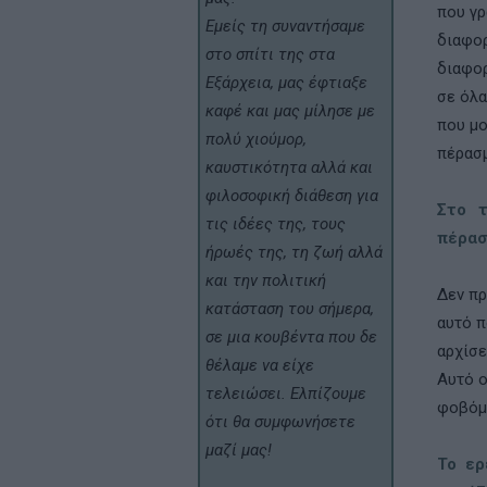
που γρ
Εμείς τη συναντήσαμε
διαφορ
στο σπίτι της στα
διαφορ
Εξάρχεια, μας έφτιαξε
σε όλα
καφέ και μας μίλησε με
που µο
πολύ χιούμορ,
πέρασμ
καυστικότητα αλλά και
φιλοσοφική διάθεση για
Στο τ
τις ιδέες της, τους
πέρασ
ήρωές της, τη ζωή αλλά
και την πολιτική
Δεν πρ
κατάσταση του σήμερα,
αυτό π
σε μια κουβέντα που δε
αρχίσε
θέλαμε να είχε
Αυτό ο
τελειώσει. Ελπίζουμε
φοβόµα
ότι θα συμφωνήσετε
μαζί μας!
Το ερ