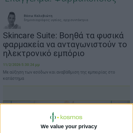
Βάσω Καλυβιώτη
δημοσιογράφος υγείας, αρχισυντάκτρια
Skincare Suite: Βοηθά τα φυσικά
φαρμακεία να ανταγωνιστούν το
ηλεκτρονικό εμπόριο
11/2/2026 5:30:24 μμ
Με αύξηση των εσόδων και αναβάθμιση της εμπειρίας στο
κατάστημα
We value your privacy