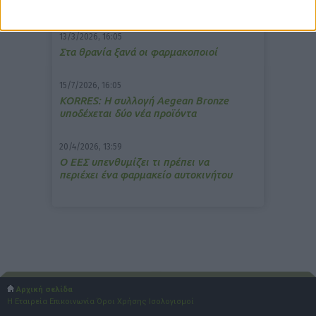
ανακούφιση από τις εμβοές
13/3/2026, 16:05
Στα θρανία ξανά οι φαρμακοποιοί
15/7/2026, 16:05
ΚΟRRES: Η συλλογή Aegean Bronze
υποδέχεται δύο νέα προϊόντα
20/4/2026, 13:59
Ο ΕΕΣ υπενθυμίζει τι πρέπει να
περιέχει ένα φαρμακείο αυτοκινήτου
Αρχική σελίδα
Η Εταιρεία
Επικοινωνία
Όροι Χρήσης
Ισολογισμοί