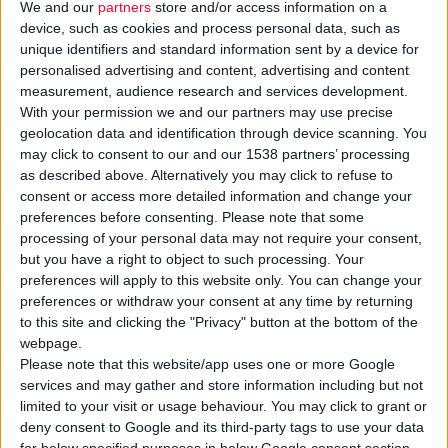
We and our
partners
store and/or access information on a
device, such as cookies and process personal data, such as
unique identifiers and standard information sent by a device for
personalised advertising and content, advertising and content
measurement, audience research and services development.
With your permission we and our partners may use precise
geolocation data and identification through device scanning. You
may click to consent to our and our 1538 partners’ processing
Η
ALTHEXIS
, εταιρεία που δραστηριοποιείται στον χώρο της
as described above. Alternatively you may click to refuse to
ψηφιακής υγείας, ολοκλήρωσε γύρο χρηματοδότησης ύψους
consent or access more detailed information and change your
€400.000
με στόχο την επιτάχυνση της εμπορικής επέκτασης
preferences before consenting.
Please note that some
της
πλατφόρμας
Skincare
Suite
, μιας λύσης βελτιστοποίησης
processing of your personal data may not require your consent,
but you have a right to object to such processing. Your
των πωλήσεων που βασίζεται σε δεδομένα.
preferences will apply to this website only. You can change your
preferences or withdraw your consent at any time by returning
Η λύση σχεδιάστηκε με στόχο να βοηθήσει τα
φυσικά
to this site and clicking the "Privacy" button at the bottom of the
φαρμακεία
να ανταγωνιστούν το
ηλεκτρονικό εμπόριο
,
webpage.
Please note that this website/app uses one or more Google
ενισχύοντας σημαντικά τις εξατομικευμένες πωλήσεις και
services and may gather and store information including but not
αυξάνοντας τα έσοδά τους από προϊόντα περιποίησης
limited to your visit or usage behaviour. You may click to grant or
δέρματος (
skincare
) έως και 25%, σύμφωνα με τα
deny consent to Google and its third-party tags to use your data
αποτελέσματα πιλοτικών εφαρμογών.