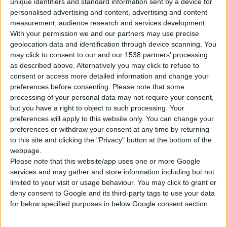
unique identifiers and standard information sent by a device for
personalised advertising and content, advertising and content
measurement, audience research and services development.
With your permission we and our partners may use precise
geolocation data and identification through device scanning. You
may click to consent to our and our 1538 partners’ processing
Η Kορρές παρουσιάζει δεκαέξι νέες αποχρώσεις στη
as described above. Alternatively you may click to refuse to
σειρά σκιών Ηλίανθος & Νυχτολούλουδο, που
consent or access more detailed information and change your
preferences before consenting.
Please note that some
«ζωντανεύουν» κάθε look, είτε πρόκειται για καλοκαιρινό
processing of your personal data may not require your consent,
βλέµµα σε παστέλ τόνους, είτε για διακριτικό nude, είτε
but you have a right to object to such processing. Your
για κλασικό smokey eyes.
preferences will apply to this website only. You can change your
Οι σκιές Ηλίανθος & Νυχτολούλουδο κυκλοφορούν πλέον σε
preferences or withdraw your consent at any time by returning
to this site and clicking the "Privacy" button at the bottom of the
21 συνολικά αποχρώσεις, προσφέροντας ένα σταθερό,
webpage.
λαµπερό χρώµα. Η σύνθεσή τους βασίζεται σε συστατικά
Please note that this website/app uses one or more Google
φυσικής και βοτανικής προέλευσης, απόλυτα συµβατά µε την
services and may gather and store information including but not
ευαίσθητη επιδερµίδα των βλεφάρων. Παράλληλα, δεν
limited to your visit or usage behaviour. You may click to grant or
deny consent to Google and its third-party tags to use your data
περιέχει άρωµα και συνθετικές, πιθανώς ερεθιστικές, ουσίες,
for below specified purposes in below Google consent section.
όπως parabens, σιλικόνες κ.α. Οι νέες, δερµατολογικά
ελεγµένες σκιές της σειράς «καλύπτουν» τα βλέφαρα µε ένα