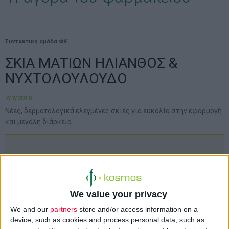
Συντακτική ομάδα ΦΚ
ΣΚΙΑ ΜΑΤΙΩΝ ΗΛΙΑΝΘΟΣ &
ΝΥΧΤΟΛΟΥΛΟΥΔΟ
7/7/2010
Νέες, δερµατολογικά ελεγµένες σκιές για ευκολία στην εφαρµογή
και µεγάλη διάρκεια.
από την Koρρές Φυσικά Προϊόντα
We value your privacy
We and our
partners
store and/or access information on a
device, such as cookies and process personal data, such as