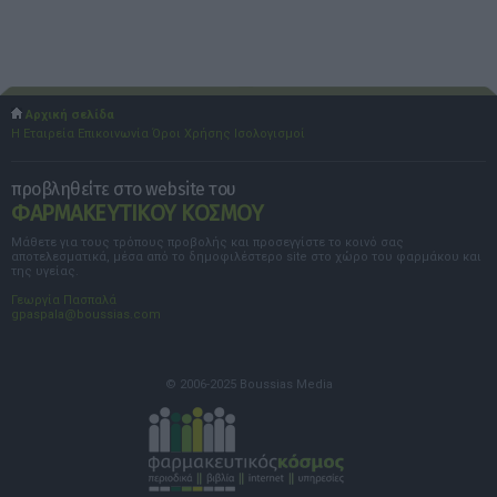
Αρχική σελίδα
Η Εταιρεία
Επικοινωνία
Όροι Χρήσης
Ισολογισμοί
προβληθείτε στο website του
ΦΑΡΜΑΚΕΥΤΙΚΟΥ ΚΟΣΜΟΥ
Μάθετε για τους τρόπους προβολής και προσεγγίστε το κοινό σας
αποτελεσματικά, μέσα από το δημοφιλέστερο site στο χώρο του φαρμάκου και
της υγείας.
Γεωργία Πασπαλά
gpaspala@boussias.com
© 2006-2025 Boussias Media