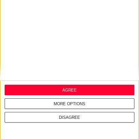
Ελλάδας & Κύπρου στον τομέα
του φαρμάκου
16/7/2026 4:11:23 μμ
ΑΑΔΕ: Κατασχέθηκαν χιλιάδες
παράνομα συμπληρώματα
διατροφής
AGREE
MORE OPTIONS
DISAGREE