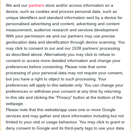
We and our
partners
store and/or access information on a
device, such as cookies and process personal data, such as
unique identifiers and standard information sent by a device for
personalised advertising and content, advertising and content
measurement, audience research and services development.
With your permission we and our partners may use precise
geolocation data and identification through device scanning. You
may click to consent to our and our 1538 partners’ processing
as described above. Alternatively you may click to refuse to
Τη θέση του απέναντι στην ανανεωμένη πρόταση του
consent or access more detailed information and change your
Ευρωκοινοβουλίου για την αναθεώρηση της
φαρμακευτικής
preferences before consenting.
Please note that some
νομοθεσίας
καταθέτει ο ΣΦΕΕ, ο οποίος αναφέρει ότι έχουν
processing of your personal data may not require your consent,
γίνει βελτιώσεις μεν, παραμένει ωστόσο η μείωση των
but you have a right to object to such processing. Your
preferences will apply to this website only. You can change your
κινήτρων
για την Έρευνα και Ανάπτυξη νέων καινοτόμων
preferences or withdraw your consent at any time by returning
φαρμάκων. Σύμφωνα με τον
ΣΦΕΕ
αυτό «καθιστά την
to this site and clicking the "Privacy" button at the bottom of the
ευρωπαϊκή φαρμακοβιομηχανία
λιγότερο ανταγωνιστική, σε
webpage.
σχέση με άλλες περιοχές του κόσμου», ενώ δεν μπορεί να
Please note that this website/app uses one or more Google
services and may gather and store information including but not
αντιληφθεί πώς θα υπάρξει όφελος για τους ασθενείς.
limited to your visit or usage behaviour. You may click to grant or
deny consent to Google and its third-party tags to use your data