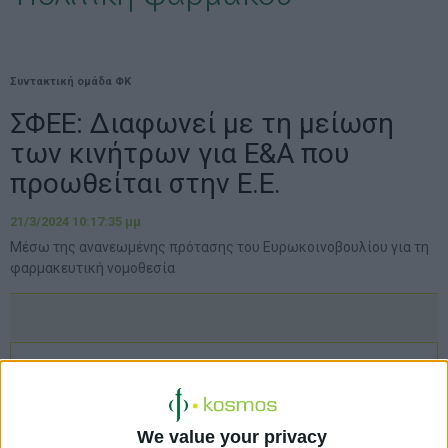
Συντακτική ομάδα ΦΚ
ΣΦΕΕ: Διαφωνεί με τη μείωση
των κινήτρων για Ε&Α που
προωθείται στην Ε.Ε.
21/3/2024 10:17:35 μμ
Μέσω της ανανεωμένης πρότασης του Ευρωκοινοβουλίου για τη
φαρμακευτική νομοθεσία
We value your privacy