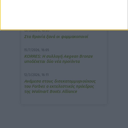
7/4/2026, 17:25
Memotin: Αποτελεσματικό στην
ανακούφιση από τις εμβοές
13/3/2026, 16:05
Στα θρανία ξανά οι φαρμακοποιοί
15/7/2026, 16:05
ΚΟRRES: Η συλλογή Aegean Bronze
υποδέχεται δύο νέα προϊόντα
12/3/2026, 16:11
Ανάμεσα στους δισεκατομμυριούχους
του Forbes o εκτελεστικός πρόεδρος
της Walmart Boots Alliance