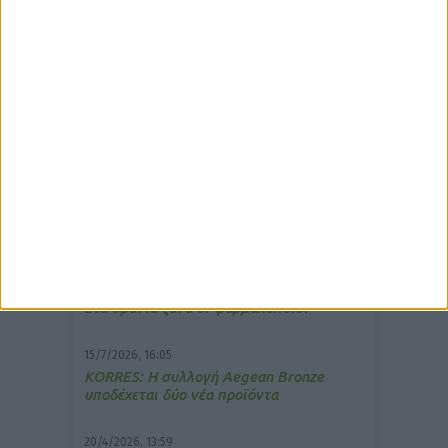
δημοφιλέστερα άρθρα
7/4/2026, 17:25
Memotin: Αποτελεσματικό στην
ανακούφιση από τις εμβοές
13/3/2026, 16:05
Στα θρανία ξανά οι φαρμακοποιοί
15/7/2026, 16:05
ΚΟRRES: Η συλλογή Aegean Bronze
υποδέχεται δύο νέα προϊόντα
20/4/2026, 13:59