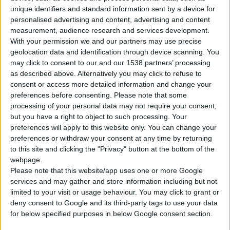
unique identifiers and standard information sent by a device for
personalised advertising and content, advertising and content
measurement, audience research and services development.
With your permission we and our partners may use precise
geolocation data and identification through device scanning. You
may click to consent to our and our 1538 partners’ processing
as described above. Alternatively you may click to refuse to
consent or access more detailed information and change your
preferences before consenting.
Please note that some
processing of your personal data may not require your consent,
but you have a right to object to such processing. Your
preferences will apply to this website only. You can change your
preferences or withdraw your consent at any time by returning
Η Power Health, αξιοποιώντας την εικοσιεπτάχρονη
to this site and clicking the "Privacy" button at the bottom of the
εμπειρία της στη δημιουργία εναλλακτικών προϊόντων
webpage.
παρουσιάζει το Salepimel, μια πρωτοποριακή σύνθεση για
Please note that this website/app uses one or more Google
services and may gather and store information including but not
την καταπολέμηση του βήχα.
limited to your visit or usage behaviour. You may click to grant or
Το Salepimel βασίζεται σε μία παραδοσιακή συνταγή με σαλέπι,
deny consent to Google and its third-party tags to use your data
γνωστό και ως το αντιβηχικό του Ιπποκράτη, για την
for below specified purposes in below Google consent section.
ανακούφιση από το σπαστικό βήχα. Αποτελεί ένα μοναδικό