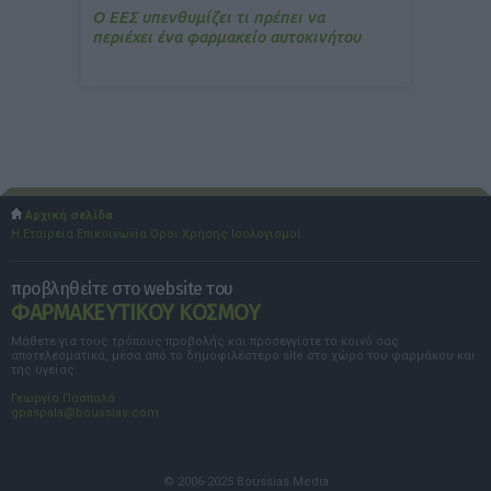
Ο ΕΕΣ υπενθυμίζει τι πρέπει να
περιέχει ένα φαρμακείο αυτοκινήτου
Αρχική σελίδα
Η Εταιρεία
Επικοινωνία
Όροι Χρήσης
Ισολογισμοί
προβληθείτε στο website του
ΦΑΡΜΑΚΕΥΤΙΚΟΥ ΚΟΣΜΟΥ
Μάθετε για τους τρόπους προβολής και προσεγγίστε το κοινό σας
αποτελεσματικά, μέσα από το δημοφιλέστερο site στο χώρο του φαρμάκου και
της υγείας.
Γεωργία Πασπαλά
gpaspala@boussias.com
© 2006-2025 Boussias Media