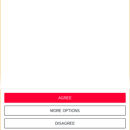
22/7/2026 4:48:02 μμ
Νέα Smart Yoghurt™ Κρέμα
Νύχτας με Προβιοτικά
17/7/2026 4:21:14 μμ
Η ELPEN φέρνει τη σειρά
ilon® στην ελληνική αγορά
AGREE
MORE OPTIONS
DISAGREE