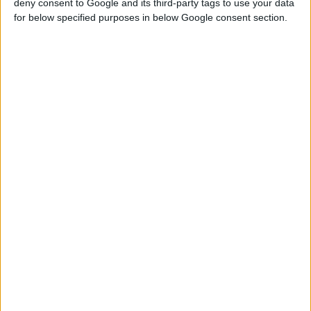
deny consent to Google and its third-party tags to use your data
εµπλουτισµένη µε ενεργά
for below specified purposes in below Google consent section.
συστατικά, έλαιο Jojoba,
Aloe Vera και Ceramides,
που αναδοµούν,
ενυδατώνουν και
αναζωογονούν τα µαλλιά
µετά από κάθε χρήση.
Παράλληλα, περιέχει
Βιταµίνη Ε µε
αντιοξειδωτική και
αντιγηραντική δράση, η
οποία προλαµβάνει τη
δηµιουργία ψαλίδας αλλά
και προστατεύει τα
µαλλιά από την
αφυδάτωση.
Διατίθεται στην τιµή των