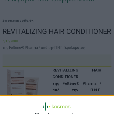
Συντακτική ομάδα ΦΚ
REVITALIZING HAIR CONDITIONER
6/10/2008
της Foltène® Pharma / από την Π.Ν.Γ. Γερολυμάτος
REVITALIZING HAIR
CONDITIONER
της Foltène® Pharma /
από την Π.Ν.Γ.
Γερολυμάτος
Η νέα πρόταση της