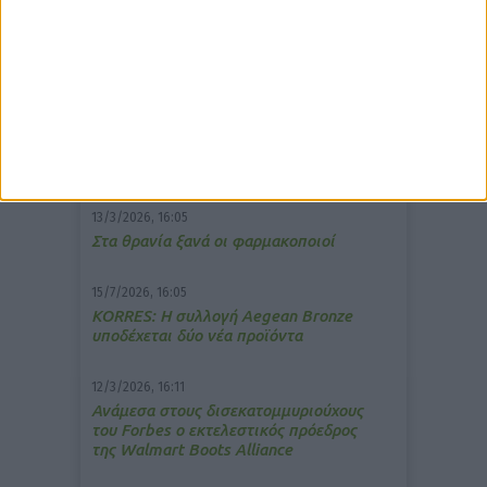
δημοφιλέστερα άρθρα
7/4/2026, 17:25
Memotin: Αποτελεσματικό στην
ανακούφιση από τις εμβοές
13/3/2026, 16:05
Στα θρανία ξανά οι φαρμακοποιοί
15/7/2026, 16:05
ΚΟRRES: Η συλλογή Aegean Bronze
υποδέχεται δύο νέα προϊόντα
12/3/2026, 16:11
Ανάμεσα στους δισεκατομμυριούχους
του Forbes o εκτελεστικός πρόεδρος
της Walmart Boots Alliance