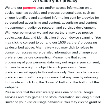
We value your privacy
®
Foltène
Pharma για την
We and our
partners
store and/or access information on a
ολοκληρωµένη
device, such as cookies and process personal data, such as
καθηµερινή περιποίηση
unique identifiers and standard information sent by a device for
των µαλλιών είναι το
personalised advertising and content, advertising and content
measurement, audience research and services development.
®
Foltène
Pharma
With your permission we and our partners may use precise
Revitalizing Hair
geolocation data and identification through device scanning. You
Conditioner που βοηθά
may click to consent to our and our 1538 partners’ processing
as described above. Alternatively you may click to refuse to
ιδαίτερα τα ξηρά και
consent or access more detailed information and change your
άτονα µαλλιά να
preferences before consenting.
Please note that some
διατηρήσουν τη ζωντάνια
processing of your personal data may not require your consent,
και τη λάµψη τους, ενώ
but you have a right to object to such processing. Your
preferences will apply to this website only. You can change your
παράλληλα τα αφήνει
preferences or withdraw your consent at any time by returning
απαλά και
to this site and clicking the "Privacy" button at the bottom of the
ευκολοχτένιστα µετά από
webpage.
κάθε λούσιµο.
Please note that this website/app uses one or more Google
Η νέα πρωτοποριακή του
services and may gather and store information including but not
limited to your visit or usage behaviour. You may click to grant or
σύνθεση είναι