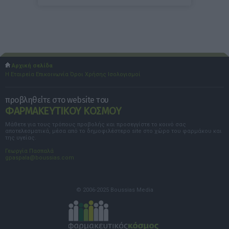
Αρχική σελίδα
Η Εταιρεία
Επικοινωνία
Όροι Χρήσης
Ισολογισμοί
προβληθείτε στο website του
ΦΑΡΜΑΚΕΥΤΙΚΟΥ ΚΟΣΜΟΥ
Μάθετε για τους τρόπους προβολής και προσεγγίστε το κοινό σας
αποτελεσματικά, μέσα από το δημοφιλέστερο site στο χώρο του φαρμάκου και
της υγείας.
Γεωργία Πασπαλά
gpaspala@boussias.com
© 2006-2025 Boussias Media