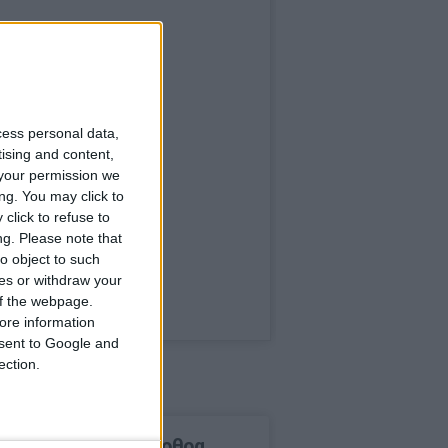
cess personal data,
tising and content,
your permission we
ng. You may click to
click to refuse to
ng.
Please note that
o object to such
ces or withdraw your
 of the webpage.
ore information
onsent to Google and
ection.
δημοφιλέστερα άρθρα