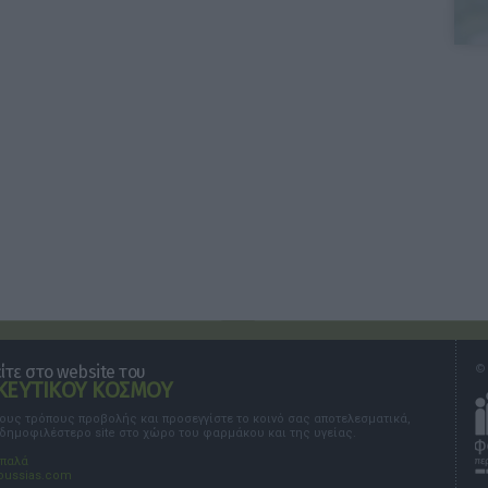
τε στο website του
© 
ΕΥΤΙΚΟΥ ΚΟΣΜΟΥ
τους τρόπους προβολής και προσεγγίστε το κοινό σας αποτελεσματικά,
 δημοφιλέστερο site στο χώρο του φαρμάκου και της υγείας.
σπαλά
oussias.com