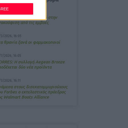
GREE
4/2026, 17:25
emotin: Αποτελεσματικό στην
νακούφιση από τις εμβοές
/3/2026, 16:05
τα θρανία ξανά οι φαρμακοποιοί
/7/2026, 16:05
ΟRRES: Η συλλογή Aegean Bronze
ποδέχεται δύο νέα προϊόντα
/3/2026, 16:11
νάμεσα στους δισεκατομμυριούχους
ου Forbes o εκτελεστικός πρόεδρος
ης Walmart Boots Alliance