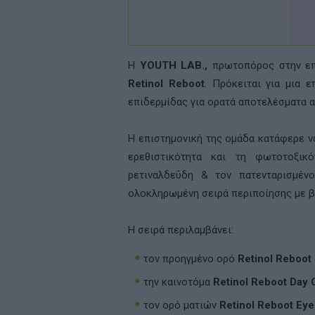
Η
YOUTH LAB.,
πρωτοπόρος στην επι
Retinol Reboot
. Πρόκειται για μια 
επιδερμίδας για ορατά αποτελέσματα α
Η επιστημονική της ομάδα κατάφερε να
ερεθιστικότητα και τη φωτοτοξικ
ρετιναλδεΰδη & τον πατενταρισμέν
ολοκληρωμένη σειρά περιποίησης με β
Η σειρά περιλαμβάνει:
τον προηγμένο ορό
Retinol
Reboot
την καινοτόμα
R
etinol
Reboot
Day
τον ορό ματιών
Retinol
Reboot
Eye