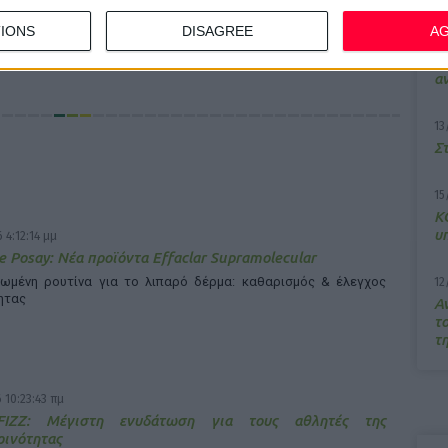
 για την πιο
IONS
DISAGREE
A
7/
M
α
13
Σ
15
Κ
υ
 4:12:14 μμ
e Posay: Νέα προϊόντα Effaclar Supramolecular
ωμένη ρουτίνα για το λιπαρό δέρμα: καθαρισμός & έλεγχος
12
ητας
Α
τ
τ
 10:23:43 πμ
FIZZ: Μέγιστη ενυδάτωση για τους αθλητές της
ρινότητας