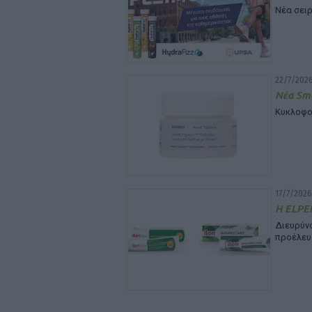
Νέα σειρ
22/7/2026
Νέα Sma
Κυκλοφο
17/7/2026
Η ELPEN
Διευρύ
προέλευ