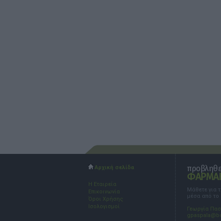
προβληθεί
Αρχική σελίδα
ΦΑΡΜΑΚ
Η Εταιρεία
Μάθετε για 
Επικοινωνία
μέσα από το
Όροι Χρήσης
Ισολογισμοί
Γεωργία Πα
gpaspala@b