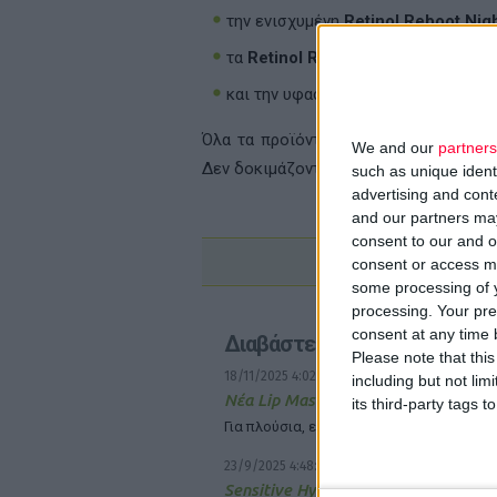
την ενισχυμένη
Retinol
Reboot
Nig
τα
Retinol
Reboot
Hydra
-
Gel
Eye
P
και την υφασμάτινη
Retinol
Reboot
Όλα τα προϊόντα είναι δερματολογικ
We and our
partners
Δεν δοκιμάζονται σε ζώα και είναι κα
such as unique ident
advertising and con
and our partners may
consent to our and o
consent or access m
some processing of y
processing. Your pre
consent at any time b
Διαβάστε επίσης
Please note that thi
18/11/2025 4:02:13 μμ
including but not lim
Νέα Lip Mask από τη YOUTH LAB.
its third-party tags
Για πλούσια, ενυδατωμένα και βελούδινα
23/9/2025 4:48:16 μμ
Sensitive Hydrobiome από τη YOUT