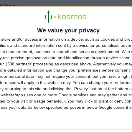
ht
Cream
atches
Mask
.
We value your privacy
ά ελεγμένα, μη φαγεσωρογόνα, χωρίς
parabens
& γλουτένη.
store and/or access information on a device, such as cookies and pro
τάλληλα για
v
egan
s
.
ifiers and standard information sent by a device for personalised adver
tent measurement, audience research and services development.
With 
 use precise geolocation data and identification through device scanni
ur 1538 partners’ processing as described above. Alternatively you may 
ore detailed information and change your preferences before consenti
our personal data may not require your consent, but you have a right t
ferences will apply to this website only. You can change your preferen
y returning to this site and clicking the "Privacy" button at the bottom
s website/app uses one or more Google services and may gather and st
ited to your visit or usage behaviour. You may click to grant or deny c
 to use your data for below specified purposes in below Google consent s
 χείλη
H LAB.