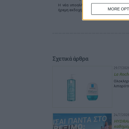
Η νέα υποαλλεργική σειρά περιποίησης
MORE OPT
ήρεμη εκδοχή της επιδερμίδας
Σχετικά άρθρα
29/7/2026
La Roch
Ολοκληρ
λιπαρότ
24/7/2026
HYDRA
καθημε