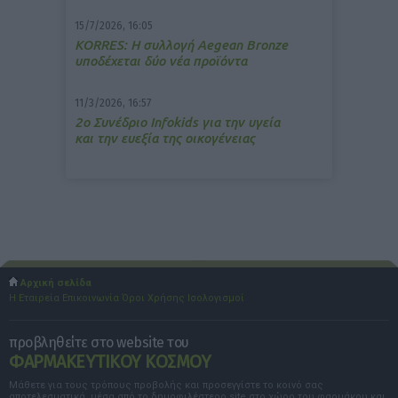
15/7/2026, 16:05
ΚΟRRES: Η συλλογή Aegean Bronze
υποδέχεται δύο νέα προϊόντα
11/3/2026, 16:57
2ο Συνέδριο Infokids για την υγεία
και την ευεξία της οικογένειας
Αρχική σελίδα
Η Εταιρεία
Επικοινωνία
Όροι Χρήσης
Ισολογισμοί
προβληθείτε στο website του
ΦΑΡΜΑΚΕΥΤΙΚΟΥ ΚΟΣΜΟΥ
Μάθετε για τους τρόπους προβολής και προσεγγίστε το κοινό σας
αποτελεσματικά, μέσα από το δημοφιλέστερο site στο χώρο του φαρμάκου και