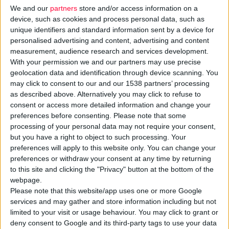
προκαλέσει ευεργετικές επιδράσεις στον ξενιστή. Το 2013, οι
We and our
partners
store and/or access information on a
Dinan et al. χρησιμοποίησαν τον όρο «ψυχοβιοτικά» για να
device, such as cookies and process personal data, such as
unique identifiers and standard information sent by a device for
χαρακτηρίσουν ένα υποσύνολο προβιοτικών με πιθανές
personalised advertising and content, advertising and content
(4)
εφαρμογές στη θεραπεία ψυχιατρικών ασθενειών
. Τα πιο
measurement, audience research and services development.
μελετημένα προβιοτικά που εντάσσονται στην κατηγορία των
With your permission we and our partners may use precise
geolocation data and identification through device scanning. You
ψυχοβιοτικών είναι βακτήρια από τις οικογένειες
may click to consent to our and our 1538 partners’ processing
Bifidobacteriaceae
και
Lactobacillaceae
. Το θεραπευτικό
as described above. Alternatively you may click to refuse to
δυναμικό των ψυχοβιοτικών κυμαίνεται από ήπιες παθήσεις,
consent or access more detailed information and change your
όπως το άγχος και το στρες, έως σοβαρές διαταραχές, όπως η
preferences before consenting.
Please note that some
κατάθλιψη, αλλά και νευροεκφυλιστικές και
processing of your personal data may not require your consent,
but you have a right to object to such processing. Your
(4)
νευροαναπτυξιακές διαταραχές
.
preferences will apply to this website only. You can change your
preferences or withdraw your consent at any time by returning
Στην
f
-
anazitisi
και την ενότητα
«Φάρμακο & Συμπληρώματα
to this site and clicking the "Privacy" button at the bottom of the
webpage.
διατροφής»
περιλαμβάνονται όλες οι πληροφορίες για τον
Please note that this website/app uses one or more Google
μηχανισμό δράσης των ψυχοβιοτικών στην ανακούφιση των
services and may gather and store information including but not
συμπτωμάτων άγχους και κατάθλιψης, τον τρόπο χορήγησής
limited to your visit or usage behaviour. You may click to grant or
τους και το προφίλ ασφαλείας τους.
deny consent to Google and its third-party tags to use your data