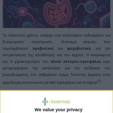
Τα τελευταία χρόνια, υπάρχει ένα αυξανόμενο ενδιαφέρον για
διατροφικές στρατηγικές, ιδιαίτερα εκείνες που
περιλαμβάνουν
προβιοτικά
και
ψυχοβιοτικά
, για την
αντιμετώπιση της κατάθλιψης και του άγχους. Η αναγνώριση
και ο χαρακτηρισμός του
άξονα εντέρου-εγκεφάλου
έχει
μεταμορφώσει την κατανόηση για την επίδραση του
μικροβιώματος στο ανθρώπινο σώμα, δίνοντας έμφαση στην
(1)
αμφίδρομη επικοινωνία μεταξύ εγκεφάλου και εντέρου
.
Ο όρος «προβιοτικό» εισήχθη το 1908 από τον
Metchnikoff
και
σήμερα ορίζεται ως ζωντανός οργανισμός, ο οποίος όταν
προσλαμβάνεται σε επαρκείς ποσότητες, είναι σε θέση να
We value your privacy