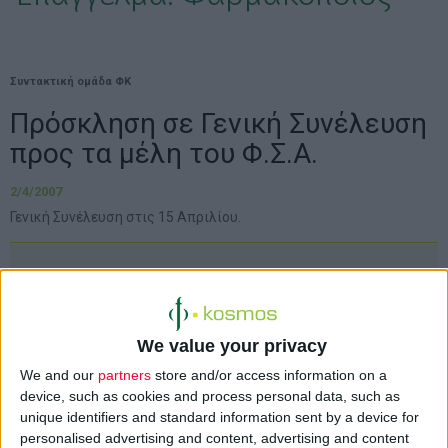
Συντακτική ομάδα ΦΚ
Πρόσκληση σε Γενική Συνέλευση
προς τα μέλη του Φ.Σ.Α.
2/4/2007
Γενική Συνέλευση στις 15 Απριλίου.
Πρόσκληση σε Γενική Συνέλευση προς τα μέλη
του Φ.Σ.Α.
We value your privacy
We and our
partners
store and/or access information on a
Ο
Φαρμακευτικός Σύλλογος Αττικής
καλεί τα
device, such as cookies and process personal data, such as
μέλη του σε Γενική Συνέλευση στις
15
unique identifiers and standard information sent by a device for
Απριλίου 2007, στις 6:00 το απόγευμα
personalised advertising and content, advertising and content