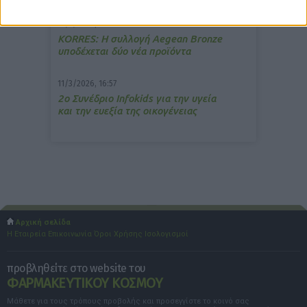
15/7/2026, 16:05
ΚΟRRES: Η συλλογή Aegean Bronze
υποδέχεται δύο νέα προϊόντα
11/3/2026, 16:57
2ο Συνέδριο Infokids για την υγεία
και την ευεξία της οικογένειας
Αρχική σελίδα
Η Εταιρεία
Επικοινωνία
Όροι Χρήσης
Ισολογισμοί
προβληθείτε στο website του
ΦΑΡΜΑΚΕΥΤΙΚΟΥ ΚΟΣΜΟΥ
Μάθετε για τους τρόπους προβολής και προσεγγίστε το κοινό σας