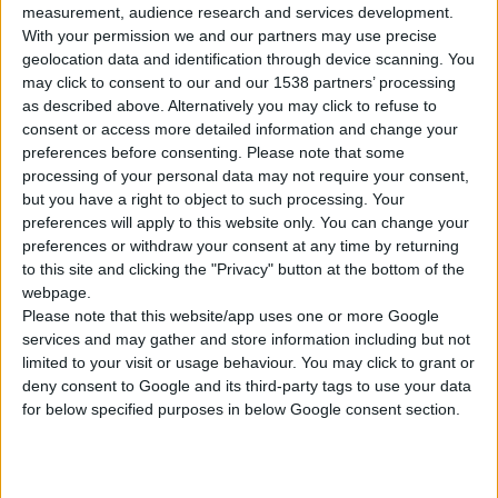
measurement, audience research and services development.
στο ξενοδοχείο Caravel
. Σε περίπτωση που
With your permission we and our partners may use precise
δεν υπάρξει απαρτία, η Γενική Συνέλευση θα
geolocation data and identification through device scanning. You
πραγματοποιηθεί την επομένη,
16 Απριλίου
may click to consent to our and our 1538 partners’ processing
2007
την ίδια ώρα και στον ίδιο τόπο.
as described above. Alternatively you may click to refuse to
consent or access more detailed information and change your
preferences before consenting.
Please note that some
Τα κυριότερα θέματα της Γενικής Συνέλευσης
processing of your personal data may not require your consent,
είναι
οικονομικά-διαχειριστικά
(έγκριση
but you have a right to object to such processing. Your
προϋπολογισμού για το έτος 2007, έγκριση
preferences will apply to this website only. You can change your
preferences or withdraw your consent at any time by returning
προϋπολογισμού διανεμητικού λογαριασμού
to this site and clicking the "Privacy" button at the bottom of the
για το έτος 2007) και
τρέχοντα
webpage.
συνδικαλιστικά.
Please note that this website/app uses one or more Google
services and may gather and store information including but not
limited to your visit or usage behaviour. You may click to grant or
deny consent to Google and its third-party tags to use your data
for below specified purposes in below Google consent section.