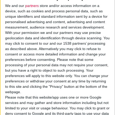
πρόγραμμα τεσσάρων ημερών για άτομα με νευρική ανορεξία
We and our
partners
store and/or access information on a
device, such as cookies and process personal data, such as
και τα υποστηρικτικά τους πρόσωπα. Η προσέγγιση αυτή
unique identifiers and standard information sent by a device for
συνδυάζει τη νευροβιολογική κατανόηση της διαταραχής με
personalised advertising and content, advertising and content
την οικογενειακή συμμετοχή στη θεραπεία, με στόχο τη
measurement, audience research and services development.
βελτίωση της κατανόησης της νόσου, της οικογενειακής
With your permission we and our partners may use precise
geolocation data and identification through device scanning. You
λειτουργικότητας και της ουσιαστικής εμπλοκής των
may click to consent to our and our 1538 partners’ processing
φροντιστών στη θεραπευτική πορεία. Πρόκειται για μια
as described above. Alternatively you may click to refuse to
σημαντική αλλά έως σήμερα περιορισμένα μελετημένη
consent or access more detailed information and change your
διάσταση της θεραπευτικής διαδικασίας, καθώς η διεθνής
preferences before consenting.
Please note that some
processing of your personal data may not require your consent,
βιβλιογραφία έχει εστιάσει κυρίως στον ρόλο των μητέρων.
but you have a right to object to such processing. Your
preferences will apply to this website only. You can change your
Όπως εξηγεί η Μ. Τσιάκα στη συνέντευξη που ακολουθεί, η
preferences or withdraw your consent at any time by returning
νευρική ανορεξία αποτελεί μία σοβαρή ψυχική διαταραχή, με
to this site and clicking the "Privacy" button at the bottom of the
webpage.
σημαντικούς ιατρικούς κινδύνους και έντονο αντίκτυπο όχι
Please note that this website/app uses one or more Google
μόνο στους ασθενείς αλλά και στις οικογένειές τους. Η
services and may gather and store information including but not
ενεργός συμμετοχή των γονέων στη θεραπεία θεωρείται
limited to your visit or usage behaviour. You may click to grant or
καθοριστική, καθώς οι φροντιστές συχνά βιώνουν αυξημένη
deny consent to Google and its third-party tags to use your data