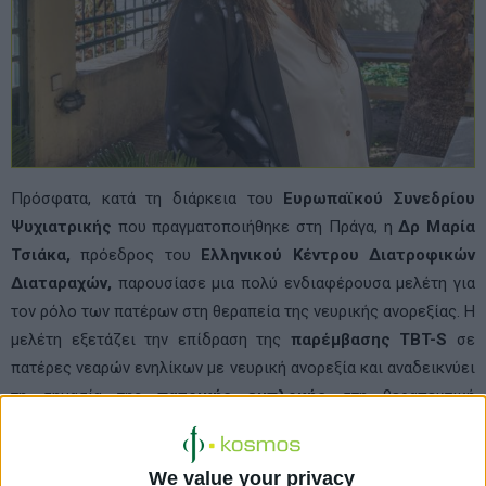
Πρόσφατα, κατά τη διάρκεια του
Ευρωπαϊκού Συνεδρίου
Ψυχιατρικής
που πραγματοποιήθηκε στη Πράγα, η
Δρ Μαρία
Τσιάκα,
πρόεδρος του
Ελληνικού Κέντρου Διατροφικών
Διαταραχών,
παρουσίασε μια πολύ ενδιαφέρουσα μελέτη για
τον ρόλο των πατέρων στη θεραπεία της νευρικής ανορεξίας. Η
μελέτη εξετάζει την επίδραση της
παρέμβασης TBT-S
σε
πατέρες νεαρών ενηλίκων με νευρική ανορεξία και αναδεικνύει
τη σημασία της
πατρικής εμπλοκής
στη θεραπευτική
διαδικασία.
We value your privacy
Η παρέμβαση TBT-S είναι ένα εντατικό πολυοικογενειακό