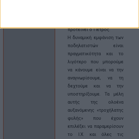
πυροτέχνημα ή
προεκλογικό μέτρο»,
όπως παρατηρεί και
προτείνει ο Πέτρος.
Η δυναμική εμφάνιση των
ποδηλατιστών είναι
πραγματικότητα και το
λιγότερο που μπορούμε
να κάνουμε είναι να την
αναγνωρίσουμε, να τη
δεχτούμε και να την
υποστηρίξουμε. Τα μέλη
αυτής της ολοένα
αυξανόμενης «τροχήλατης
φυλής» που έχουν
επιλέξει να παραμερίσουν
το Ι.Χ. και όλες τις