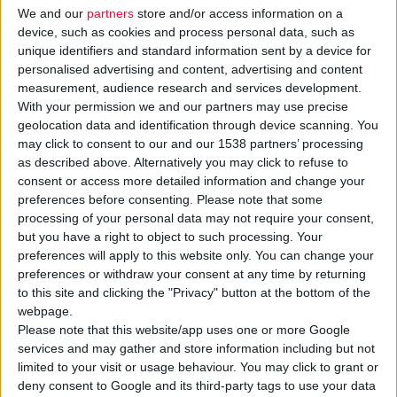
αναδιπλούμενα
We and our
partners
store and/or access information on a
μόνο, παιχνίδι αλλά ένα
device, such as cookies and process personal data, such as
ποδήλατα προς το
εναλλακτικό μέσο
unique identifiers and standard information sent by a device for
παρόν) και επίσης
μετακίνησης, πάθος, αγάπη
personalised advertising and content, advertising and content
κινείται σε
και, τελικά, ελευθερία
measurement, audience research and services development.
πεζοδρόμια και
With your permission we and our partners may use precise
μέσα στην αποπνιχτική,
geolocation data and identification through device scanning. You
πεζόδρομους.
στριμωγμένη, μουντή
may click to consent to our and our 1538 partners’ processing
Οι ποδηλατόδρομοι
αθηναϊκή πραγματικότητα
as described above. Alternatively you may click to refuse to
κάνουν την εμφάνισή
των εκατομμυρίων
consent or access more detailed information and change your
τους στην Αθήνα σιγά
preferences before consenting.
Please note that some
αυτοκινήτων.
processing of your personal data may not require your consent,
σιγά, ενώ σε άλλες
«Πρεσβευτές» αυτής της
but you have a right to object to such processing. Your
επαρχιακές πόλεις και
ολοένα αυξανόμενης –με
preferences will apply to this website only. You can change your
πόλεις του
τη βοήθεια του
preferences or withdraw your consent at any time by returning
εξωτερικού υπάρχουν
διαδικτύου–
to this site and clicking the "Privacy" button at the bottom of the
webpage.
εδώ και χρόνια και
ποδηλατοπαρέας είναι τα
Please note that this website/app uses one or more Google
γεμίζουν με ποδήλατα.
περίπου 2.500 μέλη της,
services and may gather and store information including but not
Τέσσερις...
από 3 έως 80 χρόνων, τα
limited to your visit or usage behaviour. You may click to grant or
οργανωμένοι
οποία με τακτικές και
deny consent to Google and its third-party tags to use your data