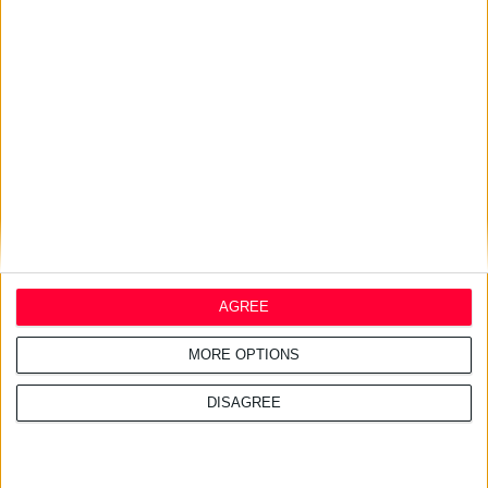
κίνηση στους δρόμους. Τι
καλύτερο;» καταλήγει ο
34χρονος «Δυτικός
Ποδηλάτης».
Τα μόνιμα αιτήματα των
ποδηλατιστών
«Δεν είναι μόνο να
αντιδράς είναι και να
προτείνεις» υπογραμμίζει
ο Φίλιππος από τους
AGREE
«ΠΟΔΗΛΑΤ-ισσ-ΕΣ»,
αναφερόμενος στις
MORE OPTIONS
πρωτοβουλίες που κατά
καιρούς παίρνει η
DISAGREE
ποδηλατική του ομάδα, με
προεξέχουσα την
εκπόνηση μελέτης σε