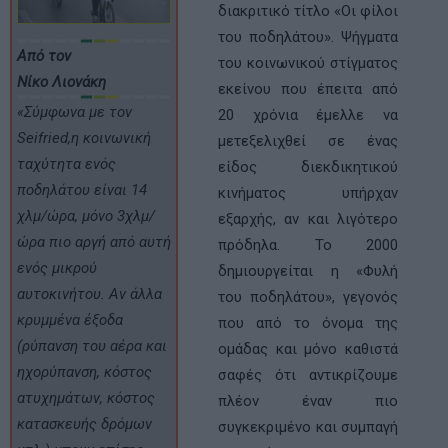
διακριτικό τίτλο «Οι φίλοι
του ποδηλάτου». Ψήγματα
Από τον
του κοινωνικού στίγματος
Νίκο Λιονάκη
εκείνου που έπειτα από
«Σύμφωνα με τον
20 χρόνια έμελλε να
Seifried,η κοινωνική
μετεξελιχθεί σε ένας
ταχύτητα ενός
είδος διεκδικητικού
ποδηλάτου είναι 14
κινήματος υπήρχαν
χλμ/ώρα, μόνο 3χλμ/
εξαρχής, αν και λιγότερο
ώρα πιο αργή από αυτή
πρόδηλα. Το 2000
ενός μικρού
δημιουργείται η «Φυλή
αυτοκινήτου. Αν άλλα
του ποδηλάτου», γεγονός
κρυμμένα έξοδα
που από το όνομα της
(ρύπανση του αέρα και
ομάδας και μόνο καθιστά
ηχορύπανση, κόστος
σαφές ότι αντικρίζουμε
ατυχημάτων, κόστος
πλέον έναν πιο
κατασκευής δρόμων
συγκεκριμένο και συμπαγή