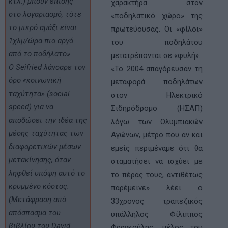
κτλ.) μπουν επίσης
χαρακτήρα στον
στο λογαριασμό, τότε
«ποδηλατικό χώρο» της
το μικρό αμάξι είναι
πρωτεύουσας. Οι «φίλοι»
1χλμ/ώρα πιο αργό
του ποδηλάτου
από το ποδήλατο».
μετατρέπονται σε «φυλή».
Ο Seifried λάνσαρε τον
«Το 2004 απαγόρευσαν τη
όρο «κοινωνική
μεταφορά ποδηλάτων
ταχύτητα» (social
στον Ηλεκτρικό
speed) για να
Σιδηρόδρομο (ΗΣΑΠ)
αποδώσει την ιδέα της
λόγω των Ολυμπιακών
μέσης ταχύτητας των
Αγώνων, μέτρο που αν και
διαφορετικών μέσων
εμείς περιμέναμε ότι θα
μετακίνησης, όταν
σταματήσει να ισχύει με
ληφθεί υπόψη αυτό το
το πέρας τους, αντιθέτως
κρυμμένο κόστος.
παρέμεινε» λέει ο
(Μετάφραση από
33χρονος τραπεζικός
απόσπασμα του
υπάλληλος Φίλιππος
βιβλίου του David
Φραγκούλης, μέλος του