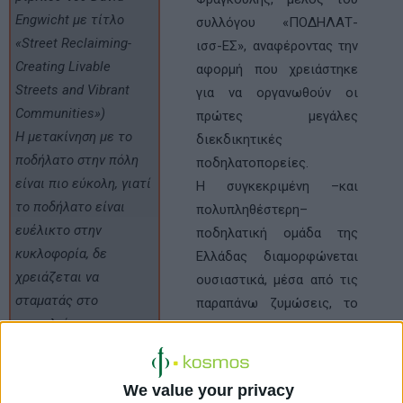
Engwicht με τίτλο
συλλόγου «ΠΟΔΗΛΑΤ-
«Street Reclaiming-
ισσ-ΕΣ», αναφέροντας την
Creating Livable
αφορμή που χρειάστηκε
Streets and Vibrant
για να οργανωθούν οι
Communities»)
πρώτες μεγάλες
Η μετακίνηση με το
διεκδικητικές
ποδήλατο στην πόλη
ποδηλατοπορείες.
είναι πιο εύκολη, γιατί
Η συγκεκριμένη –και
το ποδήλατο είναι
πολυπληθέστερη–
ευέλικτο στην
ποδηλατική ομάδα της
κυκλοφορία, δε
Ελλάδας διαμορφώνεται
χρειάζεται να
ουσιαστικά, μέσα από τις
σταματάς στο
παραπάνω ζυμώσεις, το
μποτιλιάρισμα,
2006, αποτελώντας τη
μεταφέρεται εύκολα
μετεξέλιξη της «Φυλής»
σε ΗΣΑΠ, ΤΡΑΜ και
και διατυμπανίζοντας ότι
We value your privacy
ΜΕΤΡΟ (μόνο
το ποδήλατο δεν είναι,