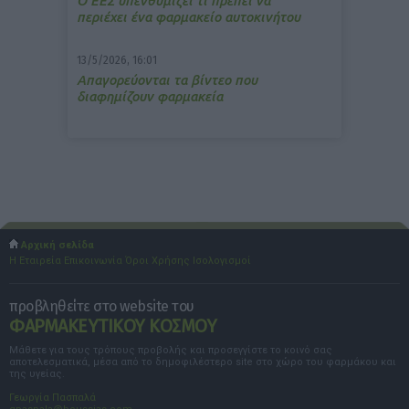
Ο ΕΕΣ υπενθυμίζει τι πρέπει να
περιέχει ένα φαρμακείο αυτοκινήτου
13/5/2026, 16:01
Απαγορεύονται τα βίντεο που
διαφημίζουν φαρμακεία
Αρχική σελίδα
Η Εταιρεία
Επικοινωνία
Όροι Χρήσης
Ισολογισμοί
προβληθείτε στο website του
ΦΑΡΜΑΚΕΥΤΙΚΟΥ ΚΟΣΜΟΥ
Μάθετε για τους τρόπους προβολής και προσεγγίστε το κοινό σας
αποτελεσματικά, μέσα από το δημοφιλέστερο site στο χώρο του φαρμάκου και
της υγείας.
Γεωργία Πασπαλά