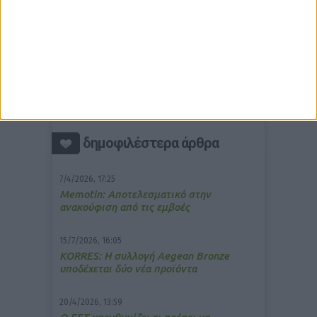
δημοφιλέστερα άρθρα
7/4/2026, 17:25
Memotin: Αποτελεσματικό στην
ανακούφιση από τις εμβοές
15/7/2026, 16:05
ΚΟRRES: Η συλλογή Aegean Bronze
υποδέχεται δύο νέα προϊόντα
20/4/2026, 13:59