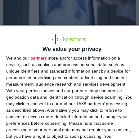
We value your privacy
Η
πνευμονία
είναι μια λοίμωξη του κατώτερου αναπνευστικού
We and our
partners
store and/or access information on a
συστήματος και περιλαμβάνεται στα
10 συχνότερα αίτια
device, such as cookies and process personal data, such as
unique identifiers and standard information sent by a device for
απώλειας ζωής
όλων των ηλικιακών ομάδων, ενώ αποτελεί
personalised advertising and content, advertising and content
πρώτη αιτία θανάτου
από λοιμώδη νοσήματα. Παρόλο που οι
measurement, audience research and services development.
πνεύμονες
εκτίθενται συνεχώς σε μικροβιακούς παράγοντες
With your permission we and our partners may use precise
από τον ειπνεόμενο αέρα, αλλά και από μικροεισροφήσεις από
geolocation data and identification through device scanning. You
may click to consent to our and our 1538 partners’ processing
το ανώτερο αναπνευστικό, οι κατώτεροι αεραγωγοί
as described above. Alternatively you may click to refuse to
παραμένουν
στείροι μικροβίων
λόγω του πολυεπίπεδου
consent or access more detailed information and change your
αμυντικού συστήματος του αναπνευστικού.
preferences before consenting.
Please note that some
processing of your personal data may not require your consent,
but you have a right to object to such processing. Your
Η πνευμονία δημιουργείται από ανεπάρκεια του