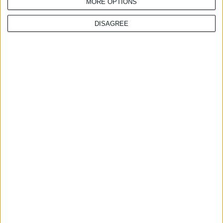
MORE OPTIONS
28/7/2026 4:20:18 μμ
DISAGREE
Σημαντικά κενά στην
ενημέρωση για τον διαβήτη
τύπου 1
24/7/2026 10:26:42 πμ
Φυσικό αντηλιακό φίλτρο
απέκτησε ευχάριστη και
αόρατη υφή
21/7/2026 3:30:10 μμ
Ίδρυμα «Κλέων Τσέτης»:
Μνημόνιο Συνεννόησης με το
Nanopoulos Foundation