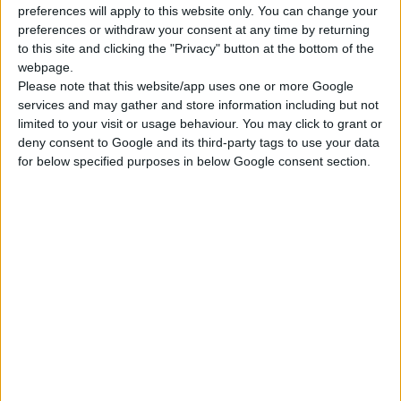
preferences will apply to this website only. You can change your
ανοσοποιητικού μηχανισμού, έκθεση σε παράγοντα υψηλής
preferences or withdraw your consent at any time by returning
λοιμογόνου δύναμης, με είσοδο του παθογόνου στους
to this site and clicking the "Privacy" button at the bottom of the
πνεύμονες μέσω εισροφήσεων μικροβιακής χλωρίδας από το
webpage.
Please note that this website/app uses one or more Google
ανώτερο αναπνευστικό, λιγότερο συχνά μέσω εισπνοής
services and may gather and store information including but not
μικροσταγονιδίων και σπανίως μέσω αιματογενούς διασποράς.
limited to your visit or usage behaviour. You may click to grant or
Μπορεί να αφορά τον έναν ή και τους δύο πνεύμονες και
deny consent to Google and its third-party tags to use your data
προκαλείται από
φλεγμονή
των κυψελίδων και πλήρωση
for below specified purposes in below Google consent section.
αυτών με φλεγμονώδες υλικό, με αποτέλεσμα τη δυσκολία στη
μεταφορά του οξυγόνου στο αίμα.
Τα
κυριότερα παθογόνα
είναι ο πνευμονιόκοκκος ή ιοί όπως
της Covid-19, της γρίπης τύπου Α και Β και πιο σπάνια οι
μύκητες. Όλοι κινδυνεύουν από πνευμονία, αλλά άτομα με
υποκείμενα νοσήματα όπως αναπνευστικά, καρδιολογικά,
κακοήθειες, ανοσοκατασταλμένοι είναι πιο ευάλωτα, όπως και
άτομα μεγαλύτερης ηλικίας και παιδιά.