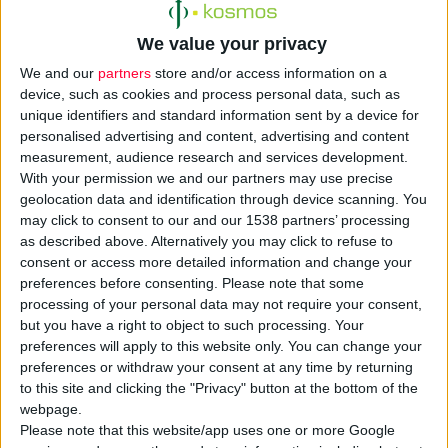
«για τη διάσωση και σωτηρία του οργανισμού από την
κατάρρευση και την ολική στάση πληρωμών».
We value your privacy
We and our
partners
store and/or access information on a
Σε δελτίου Τύπου που εξέδωσε η Ένωση Ιατρών ΕΟΠΥΥ,
device, such as cookies and process personal data, such as
σημειώνει ότι «το πρώτο θύμα της συρρίκνωσης των
unique identifiers and standard information sent by a device for
personalised advertising and content, advertising and content
κοινωνικών δαπανών είναι η υγεία, καθώς ο ΕΟΠΥΥ, ως
measurement, audience research and services development.
μοναδικός φορέας παροχής υπηρεσιών υγείας καταρρέει κάτω
With your permission we and our partners may use precise
από το βάρος των χρεών και της υποχρηματοδότησης, με
geolocation data and identification through device scanning. You
θύματα τους ασφαλισμένους και τους ιδιωτικούς φορείς
may click to consent to our and our 1538 partners’ processing
as described above. Alternatively you may click to refuse to
παροχής υγειονομικών υπηρεσιών».
consent or access more detailed information and change your
preferences before consenting.
Please note that some
Να σημειώσουμε πως σύμφωνα με τα μέχρι τώρα στοιχεία, το
processing of your personal data may not require your consent,
έλλειμμα του ΕΟΠΥΥ φτάνει το 1,5 δισ. ευρώ, ενώ
but you have a right to object to such processing. Your
προβλέπεται μέχρι το τέλος του χρόνου να ξεπεράσει τα 2 δισ.
preferences will apply to this website only. You can change your
preferences or withdraw your consent at any time by returning
Ωστόσο, όπως τονίζουν οι γιατροί του ΕΟΠΥΥ, «ο αρμόδιος
to this site and clicking the "Privacy" button at the bottom of the
αναπληρωτής υπουργός Υγείας Μ. Σαλμάς αρνείται πεισματικά
webpage.
να συζητήσει με τους καθ’ ύλη αρμόδιους ιατρούς του ΕΟΠΥΥ,
Please note that this website/app uses one or more Google