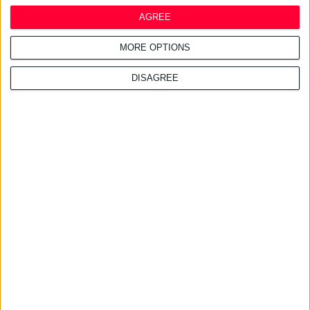
AGREE
16/7/2026 4:11:23 μμ
MORE OPTIONS
ΑΑΔΕ: Κατασχέθηκαν χιλιάδες
παράνομα συμπληρώματα
DISAGREE
διατροφής