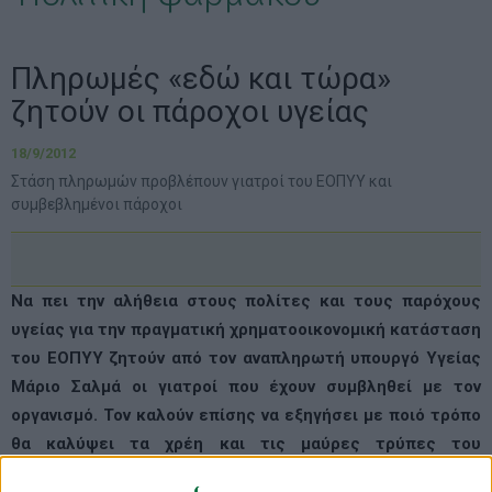
Πληρωμές «εδώ και τώρα»
ζητούν οι πάροχοι υγείας
18/9/2012
Στάση πληρωμών προβλέπουν γιατροί του ΕΟΠΥΥ και
συμβεβλημένοι πάροχοι
Να πει την αλήθεια στους πολίτες και τους παρόχους
υγείας για την πραγματική χρηματοοικονομική κατάσταση
του ΕΟΠΥΥ ζητούν από τον αναπληρωτή υπουργό Υγείας
Μάριο Σαλμά οι γιατροί που έχουν συμβληθεί με τον
οργανισμό. Τον καλούν επίσης να εξηγήσει με ποιό τρόπο
θα καλύψει τα χρέη και τις μαύρες τρύπες του
οργανισμού και να ανακοινώσει επίσημα το σχέδιό του