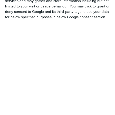
ξεπερνώντας κάθε όριο αδιαλλαξίας και αλαζονείας και
services and may gather and store information including but not
limited to your visit or usage behaviour. You may click to grant or
εφαρμόζοντας την αδιέξοδη πολιτική των απειλών και του
deny consent to Google and its third-party tags to use your data
αποπροσανατολισμού από το πραγματικό πρόβλημα, που είναι
for below specified purposes in below Google consent section.
η ανεπαρκής χρηματοδότηση του οργανισμού».
Οι γιατροί έχουν αναστείλει την πίστωση προς τους
ασφαλισμένους του οργανισμού μέχρι και την Τετάρτη και
προειδοποιούν πως δεν θα σταματήσουν μέχρι να γίνει πλήρης
αποπληρωμή των οφειλομένων για το 2012 και ρύθμιση χρεών
για το 2011 και 2010.
Στάση πληρωμών από το ΕΟΠΥΥ προβλέπουν οι πάροχοι
υγείας
Το «ρήγμα» στο χώρο της υγείας βαθαίνει ακόμη περισσότερο,
με τους συμβεβλημένους παρόχους να στέλνουν ανοικτή
επιστολή προς τον υπουργό Υγείας Ανδρέα Λυκουρέντζο,