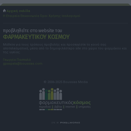
Αρχική σελίδα
Η Εταιρεία
Επικοινωνία
Όροι Χρήσης
Ισολογισμοί
προβληθείτε στο website του
ΦΑΡΜΑΚΕΥΤΙΚΟΥ ΚΟΣΜΟΥ
Μάθετε για τους τρόπους προβολής και προσεγγίστε το κοινό σας
αποτελεσματικά, μέσα από το δημοφιλέστερο site στο χώρο του φαρμάκου και
της υγείας.
Γεωργία Πασπαλά
gpaspala@boussias.com
© 2006-2025 Boussias Media