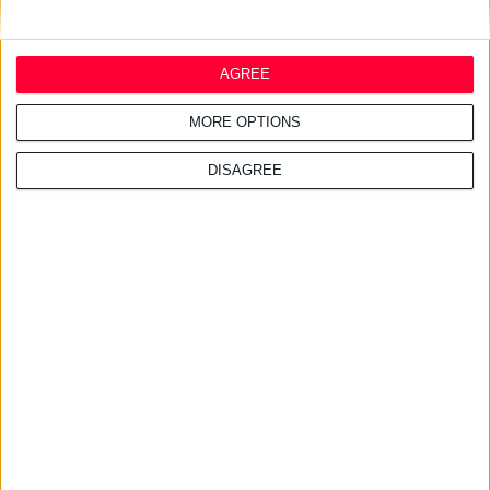
AGREE
MORE OPTIONS
DISAGREE
Διαβάστε επίσης
29/7/2026 4:18:55 μμ
Απειλές για μηνύσεις «στέλνει» ο ΠΦΣ στη Merck
Λόγω του τρόπου διάθεσης του φαρμάκου με γοναδοτροπίνη αλφα
29/7/2026 4:17:34 μμ
InterMed: Απέσπασε δύο διεθνείς διακρίσεις για τις καμπανιές
της
Αφορούν το Luxurious SunCare Sun Protection Drops SPF50+ και το The
Skin Pharmacist Caffeine Eye Serum