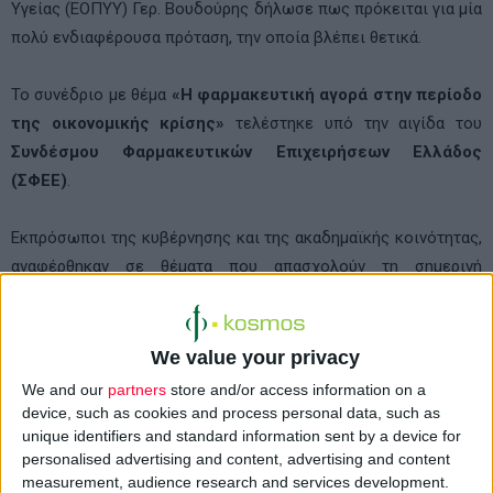
Υγείας (ΕΟΠΥΥ) Γερ. Βουδούρης δήλωσε πως πρόκειται για μία
πολύ ενδιαφέρουσα πρόταση, την οποία βλέπει θετικά.
Το συνέδριο με θέμα
«Η φαρμακευτική αγορά στην περίοδο
της οικονομικής κρίσης»
τελέστηκε υπό την αιγίδα του
Συνδέσμου Φαρμακευτικών Επιχειρήσεων Ελλάδος
(ΣΦΕΕ)
.
Εκπρόσωποι της κυβέρνησης και της ακαδημαϊκής κοινότητας,
αναφέρθηκαν σε θέματα που απασχολούν τη σημερινή
φαρμακευτική αγορά, αναλύοντας τις επιπτώσεις του
Μνημονίου στο «φάρμακο», τα οφέλη και την πορεία της
ηλεκτρονικής συνταγογράφησης, το σύστημα τιμολόγησης και
We value your privacy
αποζημίωσης φαρμάκων στην Ελλάδα, καθώς και τη δυναμική
We and our
partners
store and/or access information on a
που παρουσιάζει η φαρμακοβιομηχανία για την ανάκαμψη της
device, such as cookies and process personal data, such as
unique identifiers and standard information sent by a device for
χώρας.
personalised advertising and content, advertising and content
measurement, audience research and services development.