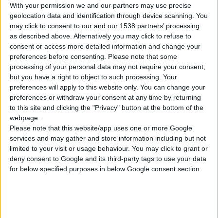
Το παρών στο Συνέδριο έδωσε και ο υπουργός Υγείας,
With your permission we and our partners may use precise
Ανδρέας Λοβέρδος, ο οποίος σημείωσε κατά την ομιλία του
geolocation data and identification through device scanning. You
ότι
στις 13 Ιουνίου θα εκδοθεί νέα αγορανομική διάταξη
may click to consent to our and our 1538 partners’ processing
as described above. Alternatively you may click to refuse to
και πως μέχρι τα τέλη του μηνός θα ανακοινωθούν οι
consent or access more detailed information and change your
αποφάσεις της κυβέρνησης για τη θετική λίστα
preferences before consenting.
Please note that some
φαρμάκων
.
processing of your personal data may not require your consent,
but you have a right to object to such processing. Your
preferences will apply to this website only. You can change your
Αναφερόμενος στις πολιτικές που ακολουθεί το υπουργείο
preferences or withdraw your consent at any time by returning
στο χώρο της Υγείας τόνισε ότι «
μέσα στο 2011 πετύχαμε
to this site and clicking the "Privacy" button at the bottom of the
εξοικονόμηση 750 εκατ. ευρώ, ποσό το οποίο
webpage.
φιλοδοξούμε να διπλασιάσουμε το 2011 και θέτουμε ως
Please note that this website/app uses one or more Google
services and may gather and store information including but not
στόχο το 2012 να είναι έτος σταθεροποίησης στα
limited to your visit or usage behaviour. You may click to grant or
ευρωπαϊκά δεδομένα. Την 1η Σεπτεμβρίου θα είναι σε
deny consent to Google and its third-party tags to use your data
πλήρη ανάπτυξη το σύστημα πρωτοβάθμιας υγείας και θα
for below specified purposes in below Google consent section.
βρίσκεται σε πλήρη λειτουργία ο Ενιαίος Οργανισμός
Παροχής Υγείας
».
Ο πρόεδρος του ΣΦΕΕ Διονύσης Φιλιώτης εξέφρασε τις