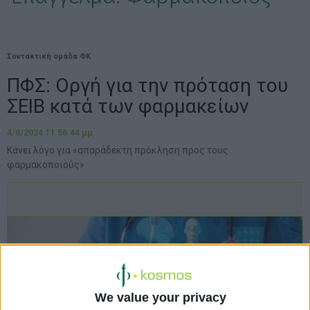
Συντακτική ομάδα ΦΚ
ΠΦΣ: Οργή για την πρόταση του
ΣΕΙΒ κατά των φαρμακείων
4/8/2024 11:56:44 μμ
Κάνει λόγο για «απαράδεκτη πρόκληση προς τους
φαρμακοποιούς»
We value your privacy