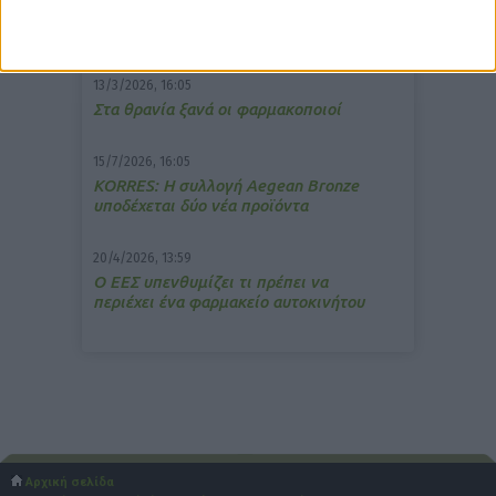
Memotin: Αποτελεσματικό στην
ανακούφιση από τις εμβοές
13/3/2026, 16:05
Στα θρανία ξανά οι φαρμακοποιοί
15/7/2026, 16:05
ΚΟRRES: Η συλλογή Aegean Bronze
υποδέχεται δύο νέα προϊόντα
20/4/2026, 13:59
Ο ΕΕΣ υπενθυμίζει τι πρέπει να
περιέχει ένα φαρμακείο αυτοκινήτου
Αρχική σελίδα