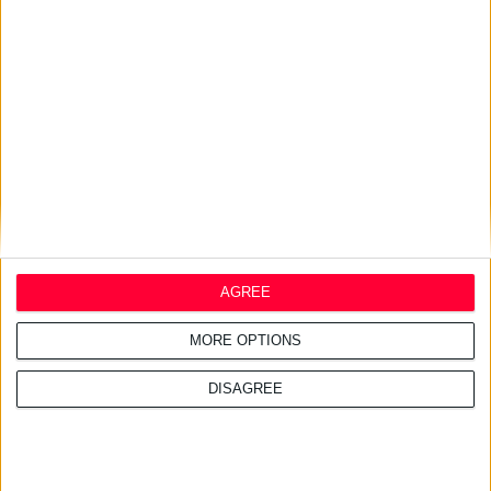
27/7/2026 3:54:33 μμ
Δωρεάν εφαρμογή για τα
εφημερεύοντα φαρμακεία
AGREE
MORE OPTIONS
DISAGREE