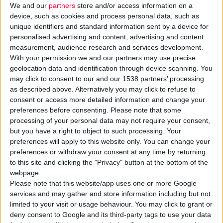
We and our
partners
store and/or access information on a
device, such as cookies and process personal data, such as
unique identifiers and standard information sent by a device for
personalised advertising and content, advertising and content
measurement, audience research and services development.
With your permission we and our partners may use precise
geolocation data and identification through device scanning. You
may click to consent to our and our 1538 partners’ processing
Πρόταση να επιβαρυνθούν οι φαρμακοποιοί -μέσω του rebate-
as described above. Alternatively you may click to refuse to
το
clawback
που πληρώνουν οι εταιρείες
consent or access more detailed information and change your
ιατροτεχνολογικών προϊόντων
απεύθυνε ο Σύνδεσμος
preferences before consenting.
Please note that some
Επιχειρήσεων Ιατρικών & Βιοτεχνολογικών Προϊόντων (
ΣΕΙΒ
)
processing of your personal data may not require your consent,
but you have a right to object to such processing. Your
προς το υπουργείο Υγείας. Αυτό προκάλεσε την έντονη
preferences will apply to this website only. You can change your
αντίδραση του ΠΦΣ, καθώς -όπως τονίζει- ανατρέπεται το
preferences or withdraw your consent at any time by returning
θεσμικό πλαίσιο της σχετικής
σύμβασης
που έχουν οι
to this site and clicking the "Privacy" button at the bottom of the
φαρμακοποιοί με τον ΕΟΠΥΥ από το 2017.
webpage.
Please note that this website/app uses one or more Google
services and may gather and store information including but not
Ο ΠΦΣ επισημαίνει πως μια τέτοια αλλαγή θα αυξήσει
limited to your visit or usage behaviour. You may click to grant or
υπερβολικά το
rebate
των φαρμακείων, αφού ο ΣΕΙΒ προτείνει
deny consent to Google and its third-party tags to use your data
ο υπολογισμός του να ξεκινά από τα πρώτα 100 ευρώ.