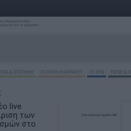
 του Φαρμακευτικού
νημέρωση για το φάρμακο
ΓΕΙΑ & ΕΠΙΣΤΗΜΗ
ΠΟΛΙΤΙΚΗ ΦΑΡΜΑΚΟΥ
ΕΥ ΖΗΝ
ΤΕΧΝΗ & 
ς
ο live
ίριση των
Συντακτική ομάδα ΦΚ
ισμών στο