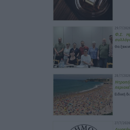
29/7/2026
Φ.Σ. Η
συλλόγ
Θα ξεκιν
28/7/2026
Ντροπή
περιοχέ
Ειδική δ
27/7/2026
Δωρεάν