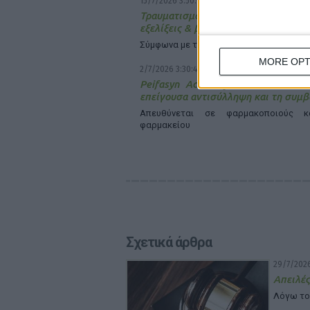
15/7/2026 3:50:07 μμ
Τραυματισμοί στη Θάλασσα: 
εξελίξεις & βέλτιστες πρακτικές δια
Σύμφωνα με την f-anazitisi
MORE OPT
2/7/2026 3:30:41 μμ
Peifasyn Academy: Νέο live webi
επείγουσα αντισύλληψη και τη συμβ
Απευθύνεται σε φαρμακοποιούς κ
φαρμακείου
Σχετικά άρθρα
29/7/2026
Απειλές
Λόγω το