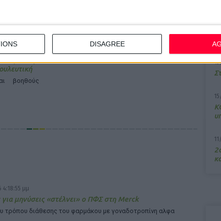
Σύγχρονες
χείρισης
7/
M
α
IONS
DISAGREE
A
nar για την
13
ουλευτική
Σ
αι βοηθούς
15
Κ
υ
11
2ο
κα
 4:18:55 μμ
 για μηνύσεις «στέλνει» ο ΠΦΣ στη Merck
υ τρόπου διάθεσης του φαρμάκου με γοναδοτροπίνη αλφα