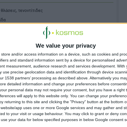
 θλάσεις, τενοντίτιδες
ίδα
η, tapes, επίδεσμοι, νάρθηκες
ασης
We value your privacy
ρό;
store and/or access information on a device, such as cookies and pro
ΦΑ Θράκης, ΣΥΦΑΝΟΠΠΕ, ΣΕΦΑΡ-ΣΥΦΑΡΤ, ΣΥΦΑ Δυτικής
ifiers and standard information sent by a device for personalised adver
tent measurement, audience research and services development.
With 
ρίτσης Ορθοπαιδικά & Logiscoop.
 use precise geolocation data and identification through device scanni
ur 1538 partners’ processing as described above. Alternatively you may 
ore detailed information and change your preferences before consenti
our personal data may not require your consent, but you have a right t
ferences will apply to this website only. You can change your preferen
y returning to this site and clicking the "Privacy" button at the bottom
s website/app uses one or more Google services and may gather and st
ited to your visit or usage behaviour. You may click to grant or deny c
 to use your data for below specified purposes in below Google consent s