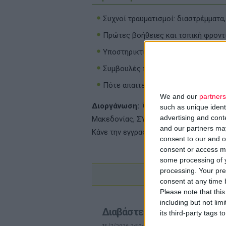
Συχνοί τραυματισμοί: διαστρέμματα,
Πρώτες βοήθειες και τοπική φροντ
Υποστηρικτικά μέσα: αντιφλεγμονώδ
Συμβουλές πρόληψης & αποκατάστ
Πότε απαιτείται παραπομπή σε γιατ
We and our
partners
Διοργάνωση:
Όμιλος ΠΕΙΦΑΣΥΝ, ΣΥ
such as unique ident
advertising and con
Μακεδονίας, ΣΥΦΑ Ημαθίας Πέλλας, Κυ
and our partners may
Κάνε την εγγραφή σου
εδώ
.
consent to our and o
consent or access m
some processing of y
processing. Your pre
consent at any time b
Please note that thi
including but not lim
Διαβάστε επίσης
its third-party tags