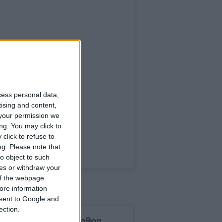
cess personal data,
tising and content,
your permission we
ng. You may click to
click to refuse to
ng.
Please note that
o object to such
ces or withdraw your
 of the webpage.
ore information
onsent to Google and
ection.
δημοφιλέστερα άρθρα