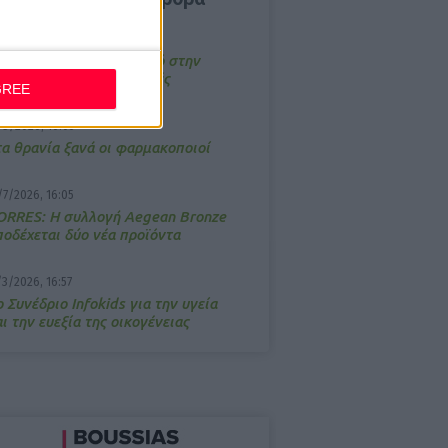
4/2026, 17:25
emotin: Αποτελεσματικό στην
νακούφιση από τις εμβοές
GREE
/3/2026, 16:05
τα θρανία ξανά οι φαρμακοποιοί
/7/2026, 16:05
ΟRRES: Η συλλογή Aegean Bronze
ποδέχεται δύο νέα προϊόντα
/3/2026, 16:57
 Συνέδριο Infokids για την υγεία
ι την ευεξία της οικογένειας