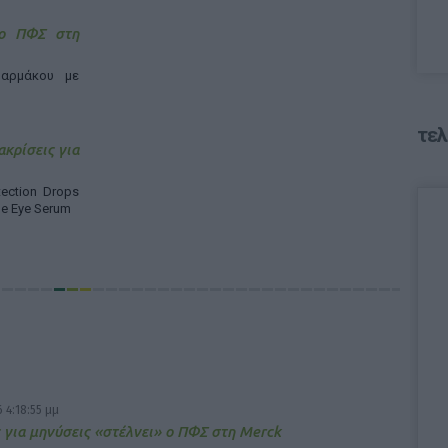
 ο ΠΦΣ στη
αρμάκου με
τελ
ακρίσεις για
ection Drops
ne Eye Serum
 4:18:55 μμ
 για μηνύσεις «στέλνει» ο ΠΦΣ στη Merck