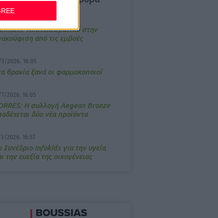
GREE
4/2026, 17:25
emotin: Αποτελεσματικό στην
νακούφιση από τις εμβοές
/3/2026, 16:05
τα θρανία ξανά οι φαρμακοποιοί
/7/2026, 16:05
ΟRRES: Η συλλογή Aegean Bronze
ποδέχεται δύο νέα προϊόντα
/3/2026, 16:57
 Συνέδριο Infokids για την υγεία
ι την ευεξία της οικογένειας