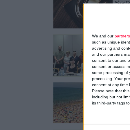
Λόγω το
We and our
partners
29/7/2026
such as unique ident
Φ.Σ. Η
συλλόγ
advertising and con
and our partners may
Θα ξεκιν
consent to our and o
consent or access m
some processing of y
processing. Your pre
28/7/2026
consent at any time b
Ντροπή
Please note that thi
περιοχέ
including but not lim
Ειδική δ
its third-party tags