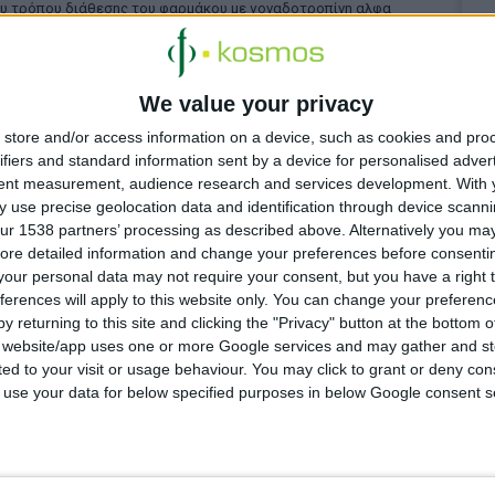
υ τρόπου διάθεσης του φαρμάκου με γοναδοτροπίνη αλφα
We value your privacy
store and/or access information on a device, such as cookies and pro
 4:13:55 μμ
ifiers and standard information sent by a device for personalised adver
ρακλείου & Ρεθύμνου: Σχεδιάζουν κοινές δράσεις με
ους ασθενών
tent measurement, audience research and services development.
With 
 use precise geolocation data and identification through device scanni
ήσουν με την ορθή διαχείριση των οικιακών φαρμάκων
ur 1538 partners’ processing as described above. Alternatively you may 
ore detailed information and change your preferences before consenti
our personal data may not require your consent, but you have a right t
ferences will apply to this website only. You can change your preferen
 4:21:24 μμ
y returning to this site and clicking the "Privacy" button at the bottom
 για τη χώρα οι ελλείψεις φαρμάκων στις τουριστικές
s website/app uses one or more Google services and may gather and st
ς
ited to your visit or usage behaviour. You may click to grant or deny c
ιαχείριση ζητά ο Κ. Βαρδιάμπασης
 to use your data for below specified purposes in below Google consent s