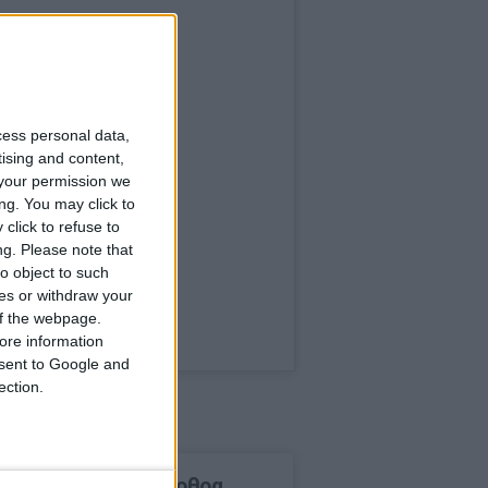
cess personal data,
tising and content,
your permission we
ng. You may click to
click to refuse to
ng.
Please note that
o object to such
ces or withdraw your
 of the webpage.
ore information
onsent to Google and
ection.
δημοφιλέστερα άρθρα