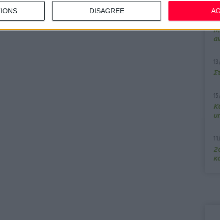
 3:54:33 μμ
IONS
DISAGREE
A
 εφαρμογή για τα εφημερεύοντα φαρμακεία
7/
γήθηκε από τον Δήμο Πεντέλης
M
α
13
Σ
15
Κ
υ
11
2ο
κα