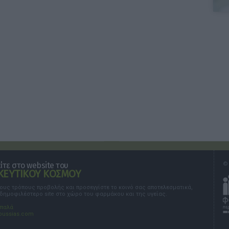
τε στο website του
© 
ΕΥΤΙΚΟΥ ΚΟΣΜΟΥ
τους τρόπους προβολής και προσεγγίστε το κοινό σας αποτελεσματικά,
 δημοφιλέστερο site στο χώρο του φαρμάκου και της υγείας.
σπαλά
oussias.com