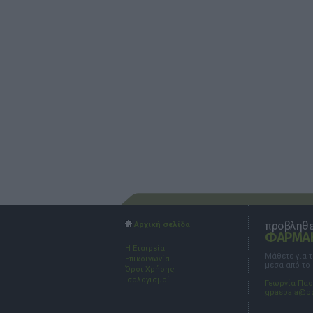
προβληθεί
Αρχική σελίδα
ΦΑΡΜΑΚ
Η Εταιρεία
Μάθετε για 
Επικοινωνία
μέσα από το
Όροι Χρήσης
Ισολογισμοί
Γεωργία Πα
gpaspala@b