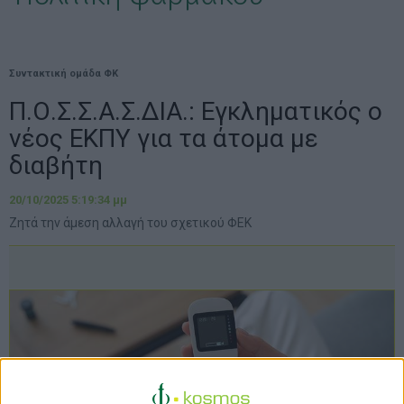
Συντακτική ομάδα ΦΚ
Π.Ο.Σ.Σ.Α.Σ.ΔΙΑ.: Εγκληματικός ο
νέος ΕΚΠΥ για τα άτομα με
διαβήτη
20/10/2025 5:19:34 μμ
Ζητά την άμεση αλλαγή του σχετικού ΦΕΚ