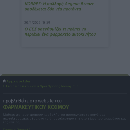
ΚΟRRES: Η συλλογή Aegean Bronze
υποδέχεται δύο νέα προϊόντα
20/4/2026, 13:59
Ο ΕΕΣ υπενθυμίζει τι πρέπει να
περιέχει ένα φαρμακείο αυτοκινήτου
Αρχική σελίδα
Η Εταιρεία
Επικοινωνία
Όροι Χρήσης
Ισολογισμοί
προβληθείτε στο website του
ΦΑΡΜΑΚΕΥΤΙΚΟΥ ΚΟΣΜΟΥ
Μάθετε για τους τρόπους προβολής και προσεγγίστε το κοινό σας
αποτελεσματικά, μέσα από το δημοφιλέστερο site στο χώρο του φαρμάκου και
της υγείας.
Γεωργία Πασπαλά