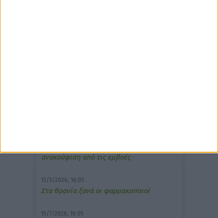
δημοφιλέστερα άρθρα
7/4/2026, 17:25
Memotin: Αποτελεσματικό στην
ανακούφιση από τις εμβοές
13/3/2026, 16:05
Στα θρανία ξανά οι φαρμακοποιοί
15/7/2026, 16:05