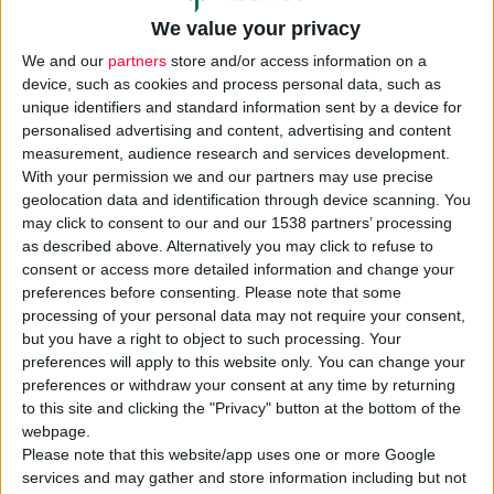
We value your privacy
We and our
partners
store and/or access information on a
device, such as cookies and process personal data, such as
unique identifiers and standard information sent by a device for
personalised advertising and content, advertising and content
measurement, audience research and services development.
«Εγκληματικές» και «επικίνδυνες» χαρακτηρίζει η Πανελλήνια
With your permission we and our partners may use precise
Ομοσπονδία Σωματείων-Συλλόγων Ατόμων με Σακχαρώδη
geolocation data and identification through device scanning. You
Διαβήτη
(Π.Ο.Σ.Σ.Α.Σ.ΔΙΑ.)
τις νέες προβλέψεις του
ΕΚΠΥ
που
may click to consent to our and our 1538 partners’ processing
περιλαμβάνονται στο πρόσφατο ΦΕΚ Β’5395/09-10-2025 και
as described above. Alternatively you may click to refuse to
consent or access more detailed information and change your
αφορούν το αναλώσιμο διαβητολογικό υλικό.
preferences before consenting.
Please note that some
processing of your personal data may not require your consent,
Η Ομοσπονδία καταγγέλλει ότι διακόπηκε η
αποζημίωση
ενός
but you have a right to object to such processing. Your
κουτιού
ταινιών μέτρησης
γλυκόζης ανά μήνα στα άτομα που
preferences will apply to this website only. You can change your
preferences or withdraw your consent at any time by returning
χρησιμοποιούν συστήματα Συνεχούς Καταγραφής Γλυκόζης
to this site and clicking the "Privacy" button at the bottom of the
(CGM), γεγονός που το θεωρεί «κλινικό σφάλμα». Όπως εξηγεί
webpage.
οι ταινίες μέτρησης είναι απαραίτητες για την κλινική
Please note that this website/app uses one or more Google
επαλήθευση των ενδείξεων των αισθητήρων (CGM) σε
services and may gather and store information including but not