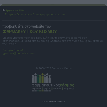
Αρχική σελίδα
Η Εταιρεία
Επικοινωνία
Όροι Χρήσης
Ισολογισμοί
προβληθείτε στο website του
ΦΑΡΜΑΚΕΥΤΙΚΟΥ ΚΟΣΜΟΥ
Μάθετε για τους τρόπους προβολής και προσεγγίστε το κοινό σας
αποτελεσματικά, μέσα από το δημοφιλέστερο site στο χώρο του φαρμάκου και
της υγείας.
Γεωργία Πασπαλά
gpaspala@boussias.com
© 2006-2025 Boussias Media