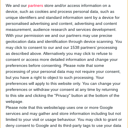
We and our
partners
store and/or access information on a
device, such as cookies and process personal data, such as
unique identifiers and standard information sent by a device for
personalised advertising and content, advertising and content
measurement, audience research and services development.
With your permission we and our partners may use precise
geolocation data and identification through device scanning. You
may click to consent to our and our 1538 partners’ processing
as described above. Alternatively you may click to refuse to
Η
ΟΣΦΕ
συνεχίζει τις δράσεις για το project 90+
«Ιστορική
consent or access more detailed information and change your
Μνήμη – Ταυτότητα – Προοπτική των Συνεταιρισμών
preferences before consenting.
Please note that some
Φαρμακοποιών»,
με το οποίο επιχειρεί να αναδείξει την
processing of your personal data may not require your consent,
πορεία τους στην Ελλάδα.
but you have a right to object to such processing. Your
preferences will apply to this website only. You can change your
preferences or withdraw your consent at any time by returning
Αφού ολοκληρώθηκαν οι εργασίες και η έρευνα γύρω από την
to this site and clicking the "Privacy" button at the bottom of the
ιστορία των Συνεταιρισμών στον Βόλο, στα Τρίκαλα και στην
webpage.
Καρδίτσα, η ΟΣΦΕ συνεχίζει με τους δύο συνεταιρισμούς της
Please note that this website/app uses one or more Google
services and may gather and store information including but not
Λάρισας, τον
«Συνεταιρισμό Φαρμακοποιών Λάρισας»
που
limited to your visit or usage behaviour. You may click to grant or
ιδρύθηκε το 1946 και τον
«Προμηθευτικό Συνεταιρισμό
deny consent to Google and its third-party tags to use your data