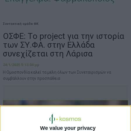
Συντακτική ομάδα ΦΚ
ΟΣΦΕ: Τo project για την ιστορία
των ΣΥ.ΦΑ. στην Ελλάδα
συνεχίζεται στη Λάρισα
24/1/2025 5:13:04 μμ
Η Ομοσπονδία καλεί τα μέλη όλων των Συνεταιρισμών να
συμβάλλουν στην προσπάθεια
We value your privacy