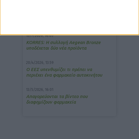
7/4/2026, 17:25
Memotin: Αποτελεσματικό στην
ανακούφιση από τις εμβοές
15/7/2026, 16:05
ΚΟRRES: Η συλλογή Aegean Bronze
υποδέχεται δύο νέα προϊόντα
20/4/2026, 13:59
Ο ΕΕΣ υπενθυμίζει τι πρέπει να
περιέχει ένα φαρμακείο αυτοκινήτου
13/5/2026, 16:01
Απαγορεύονται τα βίντεο που
διαφημίζουν φαρμακεία