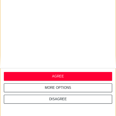
ελλείψεις φαρμάκων στις
τουριστικές περιοχές
27/7/2026 3:54:33 μμ
Δωρεάν εφαρμογή για τα
εφημερεύοντα φαρμακεία
AGREE
MORE OPTIONS
DISAGREE